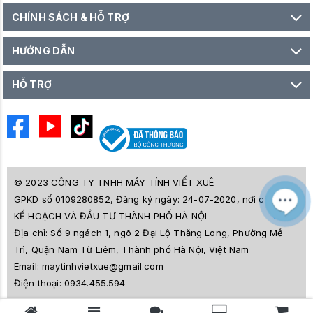
CHÍNH SÁCH & HỖ TRỢ
HƯỚNG DẪN
HỖ TRỢ
© 2023 CÔNG TY TNHH MÁY TÍNH VIẾT XUÊ
GPKD số 0109280852, Đăng ký ngày: 24-07-2020, nơi cấp SỞ
M
Z
KẾ HOẠCH VÀ ĐẦU TƯ THÀNH PHỐ HÀ NỘI
L
Địa chỉ:
Số 9 ngách 1, ngõ 2 Đại Lộ Thăng Long, Phường Mễ
e
a
Trì, Quận Nam Từ Liêm, Thành phố Hà Nội, Việt Nam
i
Email:
maytinhvietxue@gmail.com
s
l
Điện thoại:
0934.455.594
ê
s
o