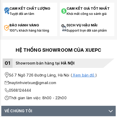
CAM KẾT CHẤT LƯỢNG
CAM KẾT GIÁ TỐT NHẤT
Tuyệt đối an tâm
Khỏi mất công so sánh giá
BẢO HÀNH VÀNG
DỊCH VỤ HẬU MÃI
100% khách hàng hài lòng
Support trọn đời sản phẩm
HỆ THỐNG SHOWROOM CỦA XUEPC
01
Showroom bán hàng tại
HÀ NỘI
Số 7 Ngõ 726 Đường Láng, Hà Nội (
Xem bản đồ
)
maytinhvietxue@gmail.com
0568124444
Thời gian làm việc: 8h00 - 22h00
VỀ CHÚNG TÔI