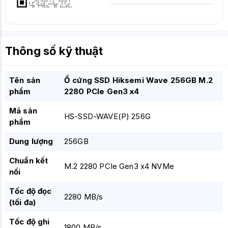
Thông số kỹ thuật
Tên sản
Ổ cứng SSD Hiksemi Wave 256GB M.2
phẩm
2280 PCIe Gen3 x4
Mã sản
HS-SSD-WAVE(P) 256G
phẩm
Dung lượng
256GB
Chuẩn kết
M.2 2280 PCIe Gen3 x4 NVMe
nối
Tốc độ đọc
2280 MB/s
(tối đa)
Tốc độ ghi
1800 MB/s