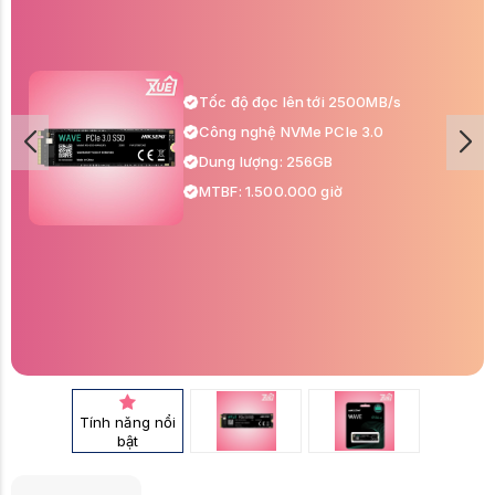
Tốc độ đọc lên tới 2500MB/s
Công nghệ NVMe PCIe 3.0
Dung lượng: 256GB
MTBF: 1.500.000 giờ
Tính năng nổi
bật