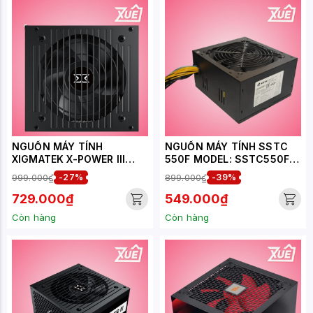
NGUỒN MÁY TÍNH
NGUỒN MÁY TÍNH SSTC
XIGMATEK X-POWER III
550F MODEL: SSTC550F
500 - 450W EN45976
BLACK (BULK PACKING)
999.000₫
-27%
899.000₫
-39%
729.000₫
549.000₫
Còn hàng
Còn hàng