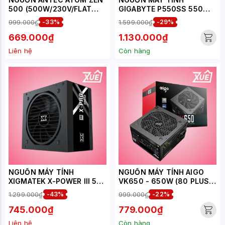
500 (500W/230V/FLAT
GIGABYTE P550SS 550W
CABLE)
(80 PLUS SILVER/MÀU
999.000₫
-33%
1.599.000₫
-29%
ĐEN)
669.000₫
1.130.000₫
Liên hệ
Còn hàng
NGUỒN MÁY TÍNH
NGUỒN MÁY TÍNH AIGO
XIGMATEK X-POWER III 550
VK650 - 650W (80 PLUS/
- 500W EN45983 (MÀU
ACTIVE PFC/ SINGLE RAIL)
1.299.000₫
-43%
999.000₫
-22%
ĐEN)
745.000₫
779.000₫
Liên hệ
Còn hàng