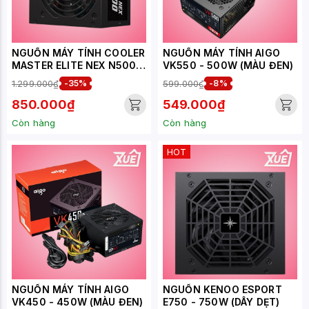
NGUỒN MÁY TÍNH COOLER
NGUỒN MÁY TÍNH AIGO
MASTER ELITE NEX N500
VK550 - 500W (MÀU ĐEN)
230V - 500W (APFC)
1.299.000₫
-35%
599.000₫
-8%
850.000₫
549.000₫
Còn hàng
Còn hàng
HOT
NGUỒN MÁY TÍNH AIGO
NGUỒN KENOO ESPORT
VK450 - 450W (MÀU ĐEN)
E750 - 750W (DÂY DẸT)