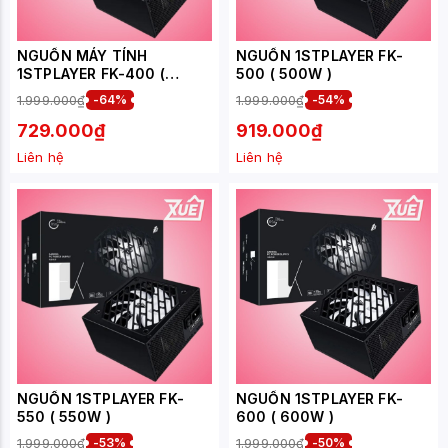
NGUỒN MÁY TÍNH
NGUỒN 1STPLAYER FK-
1STPLAYER FK-400 (
500 ( 500W )
400W )
1.999.000₫
-64%
1.999.000₫
-54%
729.000₫
919.000₫
Liên hệ
Liên hệ
NGUỒN 1STPLAYER FK-
NGUỒN 1STPLAYER FK-
550 ( 550W )
600 ( 600W )
1.999.000₫
-53%
1.999.000₫
-50%