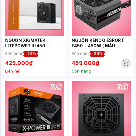
NGUỒN XIGMATEK
NGUỒN KENOO ESPORT
LITEPOWER II I450 -
E450 - 450W ( MẦU
EN46414
ĐEN/TRAY )
599.000₫
-29%
599.000₫
-23%
425.000₫
459.000₫
Liên hệ
Còn hàng