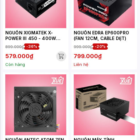
NGUỒN XIGMATEK X-
NGUỒN EDRA EP600PRO
POWER III 450 - 400W
(FAN 12CM, CABLE DẸT)
EN45969 (MÀU ĐEN)
899.000₫
-36%
999.000₫
-20%
579.000₫
799.000₫
Còn hàng
Liên hệ
NGUỒN ANTEC ATOM ZEN
NGUỒN MÁY TÍNH