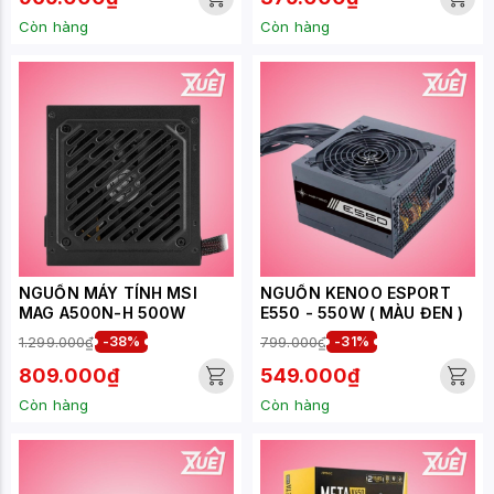
Còn hàng
Còn hàng
NGUỒN MÁY TÍNH MSI
NGUỒN KENOO ESPORT
MAG A500N-H 500W
E550 - 550W ( MÀU ĐEN )
1.299.000₫
-38%
799.000₫
-31%
809.000₫
549.000₫
Còn hàng
Còn hàng