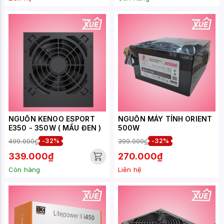
NGUỒN KENOO ESPORT
NGUỒN MÁY TÍNH ORIENT
E350 - 350W ( MẦU ĐEN )
500W
499.000₫
-32%
399.000₫
-32%
339.000₫
270.000₫
Còn hàng
Liên hệ