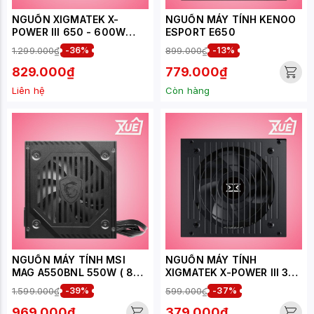
NGUỒN XIGMATEK X-
NGUỒN MÁY TÍNH KENOO
POWER III 650 - 600W
ESPORT E650
EN45990 (MÀU ĐEN)
1.299.000₫
-36%
899.000₫
-13%
829.000₫
779.000₫
Liên hệ
Còn hàng
NGUỒN MÁY TÍNH MSI
NGUỒN MÁY TÍNH
MAG A550BNL 550W ( 80
XIGMATEK X-POWER III 350
PLUS BRONZE/MÀU ĐEN)
- 250W EN49608 (MÀU
1.599.000₫
-39%
599.000₫
-37%
ĐEN)
969.000₫
379.000₫