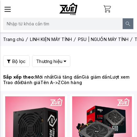
Trang chủ
LINH KIỆN MÁY TÍNH
PSU | NGUỒN MÁY TÍNH
T
Bộ lọc
Thương hiệu
Sắp xếp theo:
Mới nhất
Giá tăng dần
Giá giảm dần
Lượt xem
Trao đổi
Đánh giá
Tên A->Z
Còn hàng