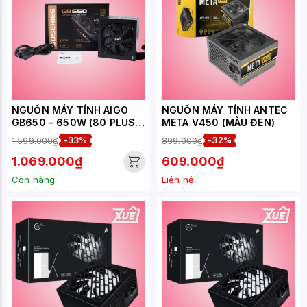
NGUỒN MÁY TÍNH AIGO
NGUỒN MÁY TÍNH ANTEC
GB650 - 650W (80 PLUS
META V450 (MÀU ĐEN)
BRONZE/MÀU ĐEN)
1.599.000₫
-33%
899.000₫
-32%
1.069.000₫
609.000₫
Còn hàng
Liên hệ