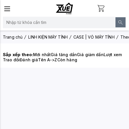
Trang chủ
LINH KIỆN MÁY TÍNH
CASE | VỎ MÁY TÍNH
The
Sắp xếp theo:
Mới nhất
Giá tăng dần
Giá giảm dần
Lượt xem
Trao đổi
Đánh giá
Tên A->Z
Còn hàng