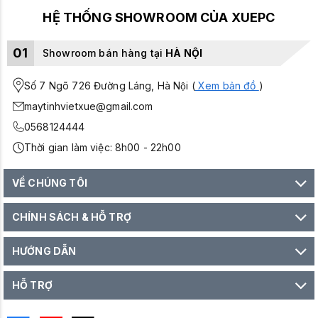
HỆ THỐNG SHOWROOM CỦA XUEPC
01
Showroom bán hàng tại
HÀ NỘI
Số 7 Ngõ 726 Đường Láng, Hà Nội (
Xem bản đồ
)
maytinhvietxue@gmail.com
0568124444
Thời gian làm việc: 8h00 - 22h00
VỀ CHÚNG TÔI
CHÍNH SÁCH & HỖ TRỢ
HƯỚNG DẪN
HỖ TRỢ