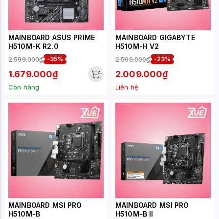
MAINBOARD ASUS PRIME
MAINBOARD GIGABYTE
H510M-K R2.0
H510M-H V2
2.599.000₫
-35%
2.599.000₫
-23%
1.679.000₫
2.009.000₫
Còn hàng
Liên hệ
MAINBOARD MSI PRO
MAINBOARD MSI PRO
H510M-B
H510M-B II