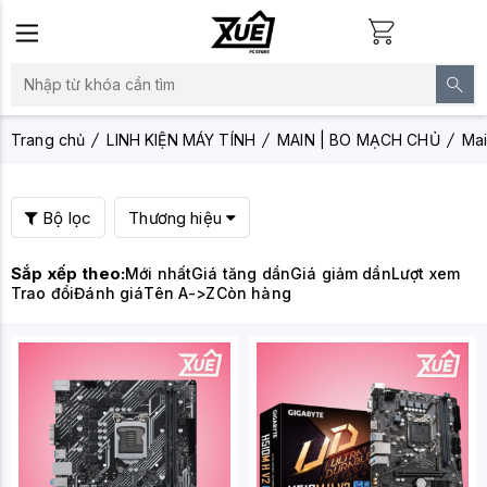
Trang chủ
LINH KIỆN MÁY TÍNH
MAIN | BO MẠCH CHỦ
Ma
Bộ lọc
Thương hiệu
Sắp xếp theo:
Mới nhất
Giá tăng dần
Giá giảm dần
Lượt xem
Trao đổi
Đánh giá
Tên A->Z
Còn hàng