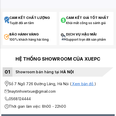
CAM KẾT CHẤT LƯỢNG
CAM KẾT GIÁ TỐT NHẤT
Tuyệt đối an tâm
Khỏi mất công so sánh giá
BẢO HÀNH VÀNG
DỊCH VỤ HẬU MÃI
100% khách hàng hài lòng
Support trọn đời sản phẩm
HỆ THỐNG SHOWROOM CỦA XUEPC
01
Showroom bán hàng tại
HÀ NỘI
Số 7 Ngõ 726 Đường Láng, Hà Nội (
Xem bản đồ
)
maytinhvietxue@gmail.com
0568124444
Thời gian làm việc: 8h00 - 22h00