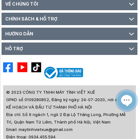
VỀ CHÚNG TÔI
CHÍNH SÁCH & HỖ TRỢ
HƯỚNG DẪN
HỖ TRỢ
© 2023 CÔNG TY TNHH MÁY TÍNH VIẾT XUÊ
GPKD số 0109280852, Đăng ký ngày: 24-07-2020, nơi cấp SỞ
M
Z
KẾ HOẠCH VÀ ĐẦU TƯ THÀNH PHỐ HÀ NỘI
L
Địa chỉ:
Số 9 ngách 1, ngõ 2 Đại Lộ Thăng Long, Phường Mễ
e
a
Trì, Quận Nam Từ Liêm, Thành phố Hà Nội, Việt Nam
i
Email:
maytinhvietxue@gmail.com
s
l
Điện thoại:
0934.455.594