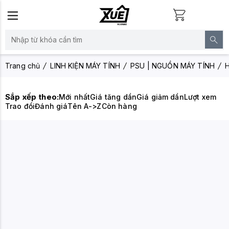
Trang chủ
LINH KIỆN MÁY TÍNH
PSU | NGUỒN MÁY TÍNH
H
Sắp xếp theo:
Mới nhất
Giá tăng dần
Giá giảm dần
Lượt xem
Trao đổi
Đánh giá
Tên A->Z
Còn hàng