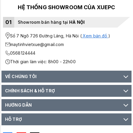
HỆ THỐNG SHOWROOM CỦA XUEPC
01
Showroom bán hàng tại
HÀ NỘI
Số 7 Ngõ 726 Đường Láng, Hà Nội (
Xem bản đồ
)
maytinhvietxue@gmail.com
0568124444
Thời gian làm việc: 8h00 - 22h00
VỀ CHÚNG TÔI
CHÍNH SÁCH & HỖ TRỢ
HƯỚNG DẪN
HỖ TRỢ