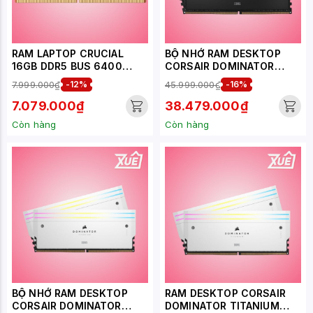
RAM LAPTOP CRUCIAL
BỘ NHỚ RAM DESKTOP
16GB DDR5 BUS 6400
CORSAIR DOMINATOR
(CT16G64C52CS5)
TITANIUM RGB
7.999.000₫
-12%
45.999.000₫
-16%
(CMP96GX5M2B6400C32)
96GB (2X48GB) DDR5
7.079.000₫
38.479.000₫
6400MHZ
Còn hàng
Còn hàng
BỘ NHỚ RAM DESKTOP
RAM DESKTOP CORSAIR
CORSAIR DOMINATOR
DOMINATOR TITANIUM