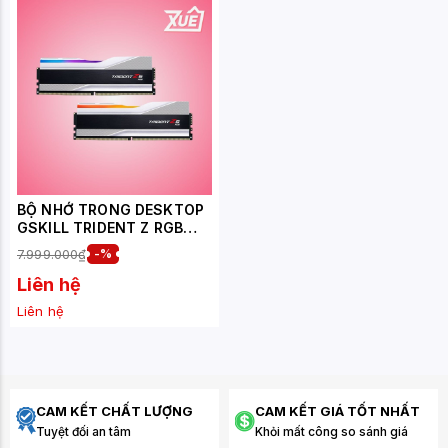
BỘ NHỚ TRONG DESKTOP
GSKILL TRIDENT Z RGB
SILVER (F5-
7.999.000₫
-%
6400J3239G32GX2-
TZ5RS) 64GB (2X32GB)
Liên hệ
DDR5 6400 MHZ
Liên hệ
CAM KẾT CHẤT LƯỢNG
CAM KẾT GIÁ TỐT NHẤT
Tuyệt đối an tâm
Khỏi mất công so sánh giá