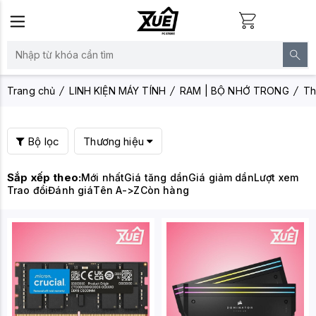
Trang chủ
LINH KIỆN MÁY TÍNH
RAM | BỘ NHỚ TRONG
Th
Bộ lọc
Thương hiệu
Sắp xếp theo:
Mới nhất
Giá tăng dần
Giá giảm dần
Lượt xem
Trao đổi
Đánh giá
Tên A->Z
Còn hàng