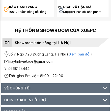
BẢO HÀNH VÀNG
DỊCH VỤ HẬU MÃI
100% khách hàng hài lòng
Support trọn đời sản phẩm
HỆ THỐNG SHOWROOM CỦA XUEPC
01
Showroom bán hàng tại
HÀ NỘI
Số 7 Ngõ 726 Đường Láng, Hà Nội (
Xem bản đồ
)
maytinhvietxue@gmail.com
0568124444
Thời gian làm việc: 8h00 - 22h00
VỀ CHÚNG TÔI
CHÍNH SÁCH & HỖ TRỢ