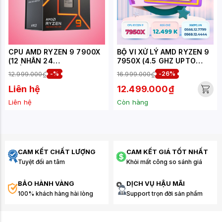
CPU AMD RYZEN 9 7900X
BỘ VI XỬ LÝ AMD RYZEN 9
(12 NHÂN 24
7950X (4.5 GHZ UPTO
LUỒNG/BOOST 5,6
5.7GHZ / 81MB / 16 CORES,
12.999.000₫
-%
16.999.000₫
-26%
GHZ/76 MB CACHE/TDP
32 THREADS / 170W /
170W)
SOCKET AM5)
Liên hệ
12.499.000₫
Liên hệ
Còn hàng
CAM KẾT CHẤT LƯỢNG
CAM KẾT GIÁ TỐT NHẤT
Tuyệt đối an tâm
Khỏi mất công so sánh giá
BẢO HÀNH VÀNG
DỊCH VỤ HẬU MÃI
100% khách hàng hài lòng
Support trọn đời sản phẩm