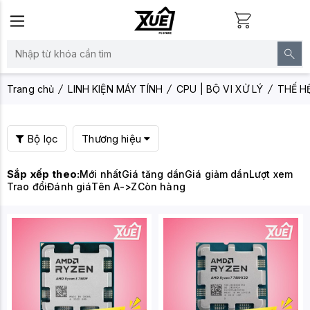
Trang chủ
LINH KIỆN MÁY TÍNH
CPU | BỘ VI XỬ LÝ
THẾ H
Bộ lọc
Thương hiệu
Sắp xếp theo:
Mới nhất
Giá tăng dần
Giá giảm dần
Lượt xem
Trao đổi
Đánh giá
Tên A->Z
Còn hàng