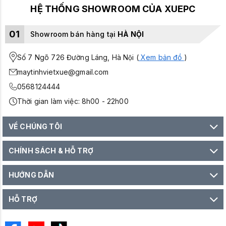
HỆ THỐNG SHOWROOM CỦA XUEPC
01
Showroom bán hàng tại
HÀ NỘI
Số 7 Ngõ 726 Đường Láng, Hà Nội (
Xem bản đồ
)
maytinhvietxue@gmail.com
0568124444
Thời gian làm việc: 8h00 - 22h00
VỀ CHÚNG TÔI
CHÍNH SÁCH & HỖ TRỢ
HƯỚNG DẪN
HỖ TRỢ