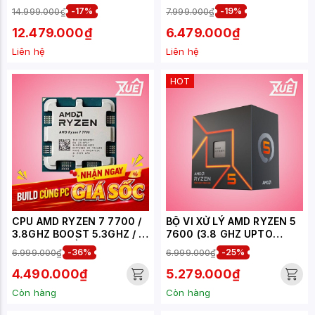
(5.0GHZ MAX BOOST) |
LUỒNG, 38MB CACHE,
14.999.000₫
-17%
7.999.000₫
-19%
104MB CACHE | 8 CORES,
AM5)
16 THREADS | 120W |
12.479.000₫
6.479.000₫
SOCKET AM5
Liên hệ
Liên hệ
HOT
CPU AMD RYZEN 7 7700 /
BỘ VI XỬ LÝ AMD RYZEN 5
3.8GHZ BOOST 5.3GHZ / 8
7600 (3.8 GHZ UPTO
NHÂN 16 LUỒNG / 40MB /
5.1GHZ / 38MB / 6 CORES,
6.999.000₫
-36%
6.999.000₫
-25%
AM5 - TRAY
12 THREADS / 65W /
SOCKET AM5)
4.490.000₫
5.279.000₫
Còn hàng
Còn hàng