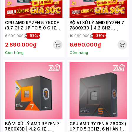
CPU AMD RYZEN 5 7500F
BỘ VI XỬ LÝ AMD RYZEN 7
(3.7 GHZ UP TO 5.0 GHZ
7800X3D | 4.2 GHZ
38MB 6 CORES, 12
(5.0GHZ MAX BOOST) |
6.999.000₫
-59%
10.999.000₫
-39%
THREADS 65W, SOCKET
104MB CACHE | 8 CORES,
AM5) - TRAY
16 THREADS | 120W |
2.890.000₫
6.690.000₫
SOCKET AM5 - TRAY
Còn hàng
Còn hàng
BỘ VI XỬ LÝ AMD RYZEN 7
CPU AMD RYZEN 5 7600X (
7800X3D | 4.2 GHZ
UP TO 5.3GHZ, 6 NHÂN 12