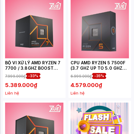
BỘ VI XỬ LÝ AMD RYZEN 7
CPU AMD RYZEN 5 7500F
7700 / 3.8GHZ BOOST
(3.7 GHZ UP TO 5.0 GHZ
5.3GHZ / 8 NHÂN 16
38MB 6 CORES, 12
7.999.000₫
-33%
6.999.000₫
-35%
LUỒNG / 40MB / AM5
THREADS 65W, SOCKET
AM5)
5.389.000₫
4.579.000₫
Liên hệ
Liên hệ