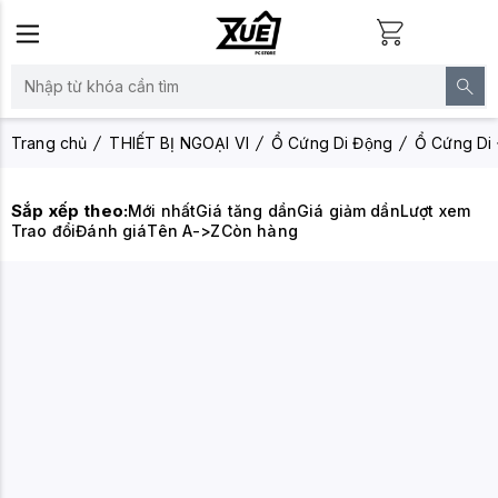
Trang chủ
THIẾT BỊ NGOẠI VI
Ổ Cứng Di Động
Ổ Cứng Di
Sắp xếp theo:
Mới nhất
Giá tăng dần
Giá giảm dần
Lượt xem
Trao đổi
Đánh giá
Tên A->Z
Còn hàng