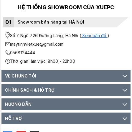
HỆ THỐNG SHOWROOM CỦA XUEPC
01
Showroom bán hàng tại
HÀ NỘI
Số 7 Ngõ 726 Đường Láng, Hà Nội (
Xem bản đồ
)
maytinhvietxue@gmail.com
0568124444
Thời gian làm việc: 8h00 - 22h00
VỀ CHÚNG TÔI
CHÍNH SÁCH & HỖ TRỢ
HƯỚNG DẪN
HỖ TRỢ