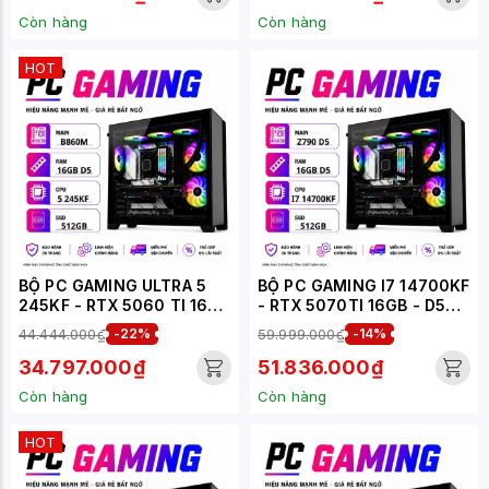
Còn hàng
Còn hàng
HOT
BỘ PC GAMING ULTRA 5
BỘ PC GAMING I7 14700KF
245KF - RTX 5060 TI 16GB
- RTX 5070TI 16GB - D5
(XUEPC182-G)
(XUEPC158-G)
44.444.000₫
-22%
59.999.000₫
-14%
34.797.000₫
51.836.000₫
Còn hàng
Còn hàng
HOT