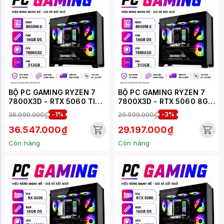
BỘ PC GAMING RYZEN 7
BỘ PC GAMING RYZEN 7
7800X3D - RTX 5060 TI
7800X3D - RTX 5060 8GB
16GB (XUEPC248-G)
(XUEPC247-G)
36.999.000₫
-1%
29.999.000₫
-3%
36.547.000₫
29.197.000₫
Còn hàng
Còn hàng