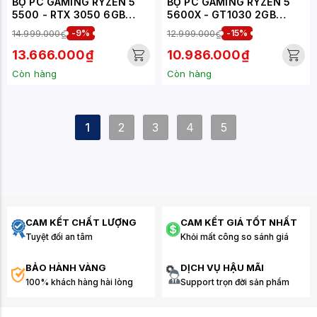
BỘ PC GAMING RYZEN 5
BỘ PC GAMING RYZEN 5
5500 - RTX 3050 6GB
5600X - GT1030 2GB
(XUEPC191-G)
(XUEPC202-G)
14.999.000₫
-9%
12.999.000₫
-15%
13.666.000₫
10.986.000₫
Còn hàng
Còn hàng
1
2
3
4
5
CAM KẾT CHẤT LƯỢNG
CAM KẾT GIÁ TỐT NHẤT
Tuyệt đối an tâm
Khỏi mất công so sánh giá
BẢO HÀNH VÀNG
DỊCH VỤ HẬU MÃI
100% khách hàng hài lòng
Support trọn đời sản phẩm