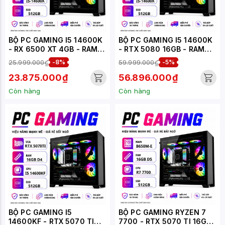
BỘ PC GAMING I5 14600K
BỘ PC GAMING I5 14600K
- RX 6500 XT 4GB - RAM
- RTX 5080 16GB - RAM
DDR5 (XUEPC317-G)
DDR5 (XUEPC033-G)
25.999.000₫
-8%
59.999.000₫
-5%
23.875.000₫
56.896.000₫
Còn hàng
Còn hàng
BỘ PC GAMING I5
BỘ PC GAMING RYZEN 7
14600KF - RTX 5070 TI
7700 - RTX 5070 TI 16GB