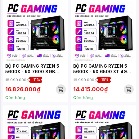
BỘ PC GAMING RYZEN 5
BỘ PC GAMING RYZEN 5
5600X - RX 7600 8GB
5600X - RX 6500 XT 4GB
(XUEPC281-G)
(XUEPC279-G)
18.999.000₫
-11%
16.999.000₫
-15%
16.826.000₫
14.415.000₫
Còn hàng
Còn hàng