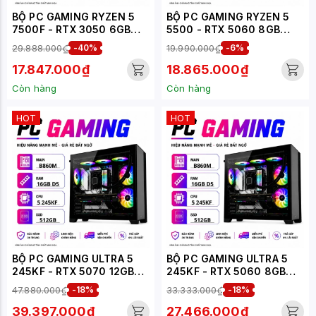
BỘ PC GAMING RYZEN 5
BỘ PC GAMING RYZEN 5
7500F - RTX 3050 6GB
5500 - RTX 5060 8GB
(XUEPC220-G)
(XUEPC195-G)
29.888.000₫
-40%
19.990.000₫
-6%
17.847.000₫
18.865.000₫
Còn hàng
Còn hàng
HOT
HOT
BỘ PC GAMING ULTRA 5
BỘ PC GAMING ULTRA 5
245KF - RTX 5070 12GB
245KF - RTX 5060 8GB
(XUEPC183-G)
(XUEPC181-G)
47.880.000₫
-18%
33.333.000₫
-18%
39.397.000₫
27.466.000₫