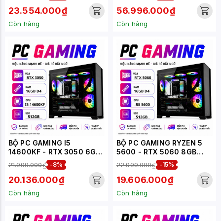
23.554.000₫
56.996.000₫
Còn hàng
Còn hàng
BỘ PC GAMING I5
BỘ PC GAMING RYZEN 5
14600KF - RTX 3050 6GB
5600 - RTX 5060 8GB
(XUEPC034-G)
(XUEPC201-G)
21.999.000₫
-8%
22.999.000₫
-15%
20.136.000₫
19.606.000₫
Còn hàng
Còn hàng