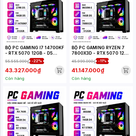
BỘ PC GAMING I7 14700KF
BỘ PC GAMING RYZEN 7
- RTX 5070 12GB - D5
7800X3D - RTX 5070 12GB
(XUEPC157-G)
(XUEPC249-G)
55.555.000₫
-22%
45.999.000₫
-11%
43.327.000₫
41.147.000₫
Còn hàng
Còn hàng