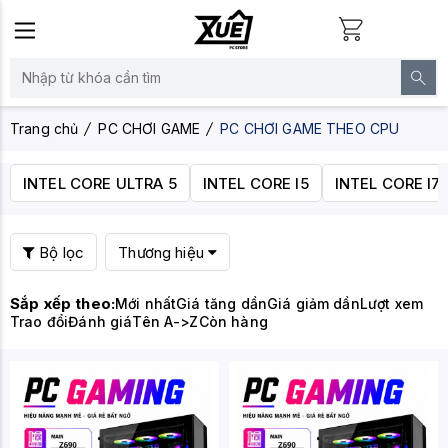
Trang chủ
PC CHƠI GAME
PC CHƠI GAME THEO CPU
INTEL CORE ULTRA 5
INTEL CORE I5
INTEL CORE I7
Bộ lọc
Thương hiệu
Sắp xếp theo:
Mới nhất
Giá tăng dần
Giá giảm dần
Lượt xem
Trao đổi
Đánh giá
Tên A->Z
Còn hàng