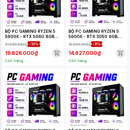
BỘ PC GAMING RYZEN 5
BỘ PC GAMING RYZEN 5
5600X - RTX 5060 8GB
5600X - RTX 3050 6GB
(XUEPC207-G)
(XUEPC203-G)
21.999.000₫
-10%
15.999.000₫
-9%
19.826.000₫
14.627.000₫
Còn hàng
Còn hàng