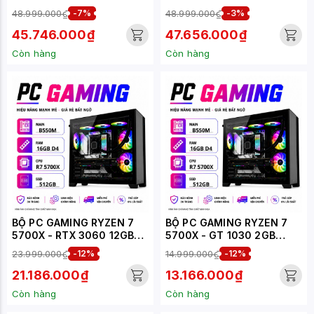
16GB (XUEPC041-G)
(XUEPC238-G)
48.999.000₫
-7%
48.999.000₫
-3%
45.746.000₫
47.656.000₫
Còn hàng
Còn hàng
BỘ PC GAMING RYZEN 7
BỘ PC GAMING RYZEN 7
5700X - RTX 3060 12GB
5700X - GT 1030 2GB
(XUEPC210-G)
(XUEPC208-G)
23.999.000₫
-12%
14.999.000₫
-12%
21.186.000₫
13.166.000₫
Còn hàng
Còn hàng