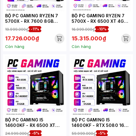
BỘ PC GAMING RYZEN 7
BỘ PC GAMING RYZEN 7
5700X - RX 7600 8GB
5700X - RX 6500 XT 4GB
(XUEPC283-G)
(XUEPC282-G)
19.999.000₫
-11%
16.999.000₫
-10%
17.726.000₫
15.315.000₫
Còn hàng
Còn hàng
BỘ PC GAMING I5
BỘ PC GAMING I5
14600KF - RX 6500 XT
14600KF - RTX 5080 16GB
4GB - DDR5 (XUEPC056-G)
- DDR5 (XUEPC055-G)
24.999.000₫
-6%
59.999.000₫
-5%