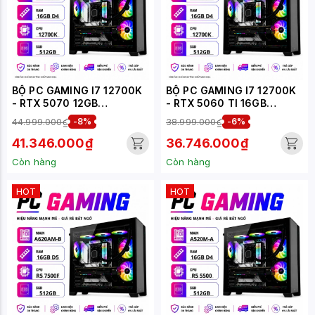
BỘ PC GAMING I7 12700K
BỘ PC GAMING I7 12700K
- RTX 5070 12GB
- RTX 5060 TI 16GB
(XUEPC066-G)
(XUEPC065-G)
44.999.000₫
-8%
38.999.000₫
-6%
41.346.000₫
36.746.000₫
Còn hàng
Còn hàng
HOT
HOT