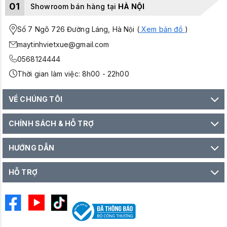
01
Showroom bán hàng tại
HÀ NỘI
Số 7 Ngõ 726 Đường Láng, Hà Nội (
Xem bản đồ
)
maytinhvietxue@gmail.com
0568124444
Thời gian làm việc: 8h00 - 22h00
VỀ CHÚNG TÔI
CHÍNH SÁCH & HỖ TRỢ
HƯỚNG DẪN
HỖ TRỢ