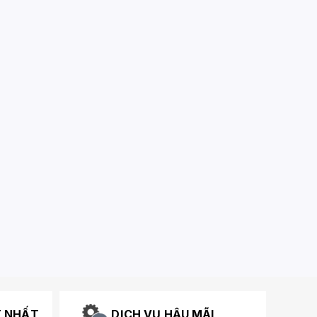
T NHẤT
DỊCH VỤ HẬU MÃI