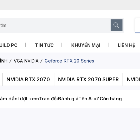
UILD PC
TIN TỨC
KHUYẾN MẠI
LIÊN HỆ
ÌNH
VGA NVIDIA
Geforce RTX 20 Series
NVIDIA RTX 2070
NVIDIA RTX 2070 SUPER
NVID
iảm dần
Lượt xem
Trao đổi
Đánh giá
Tên A->Z
Còn hàng