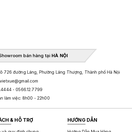
Showroom bán hàng tại
HÀ NỘI
̃ 726 đường Láng, Phường Láng Thượng, Thành phố Hà Nội
hvietxue@gmail.com
.4444 - 0566.12.7799
an làm việc: 8h00 - 22h00
ÁCH & HỖ TRỢ
HƯỚNG DẪN
 và quy định chung
Hướng Dẫn Mua Hàng