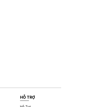
HỖ TRỢ
Hỗ Trợ