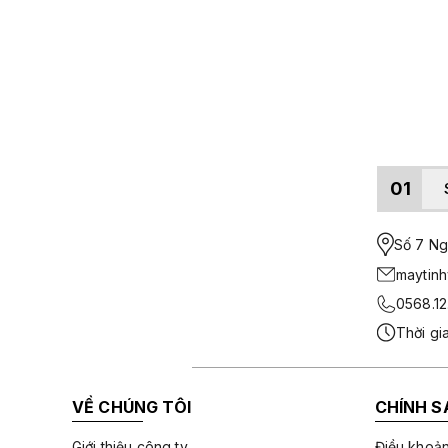
01
Số 7 Ngo
maytin
0568.12
Thời gi
VỀ CHÚNG TÔI
CHÍNH S
Giới thiệu công ty
Điều khoản