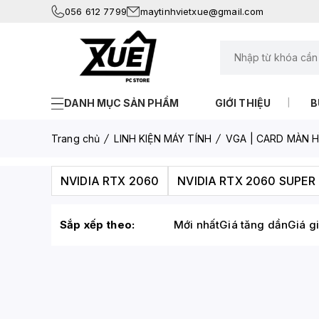
056 612 7799
maytinhvietxue@gmail.com
DANH MỤC SẢN PHẨM
GIỚI THIỆU
B
Trang chủ
LINH KIỆN MÁY TÍNH
VGA | CARD MÀN H
NVIDIA RTX 2060
NVIDIA RTX 2060 SUPER
Sắp xếp theo:
Mới nhất
Giá tăng dần
Giá g