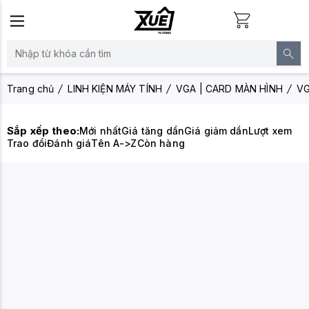
Trang chủ
LINH KIỆN MÁY TÍNH
VGA | CARD MÀN HÌNH
V
Sắp xếp theo:
Mới nhất
Giá tăng dần
Giá giảm dần
Lượt xem
Trao đổi
Đánh giá
Tên A->Z
Còn hàng