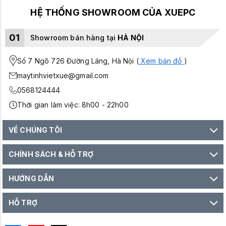
HỆ THỐNG SHOWROOM CỦA XUEPC
01
Showroom bán hàng tại
HÀ NỘI
Số 7 Ngõ 726 Đường Láng, Hà Nội (
Xem bản đồ
)
maytinhvietxue@gmail.com
0568124444
Thời gian làm việc: 8h00 - 22h00
VỀ CHÚNG TÔI
CHÍNH SÁCH & HỖ TRỢ
HƯỚNG DẪN
HỖ TRỢ