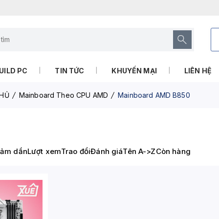
UILD PC
TIN TỨC
KHUYẾN MẠI
LIÊN HỆ
HỦ
Mainboard Theo CPU AMD
Mainboard AMD B850
iảm dần
Lượt xem
Trao đổi
Đánh giá
Tên A->Z
Còn hàng