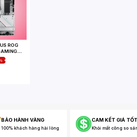
US ROG
 GAMING
%
BẢO HÀNH VÀNG
CAM KẾT GIÁ TỐ
100% khách hàng hài lòng
Khỏi mất công so sá