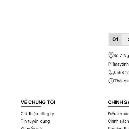
01
Số 7 Ngo
maytin
0568.12
Thời gi
VỀ CHÚNG TÔI
CHÍNH S
Giới thiệu công ty
Điều khoản
Tin tuyển dụng
Chính sách
Khuyến mãi
Phương thứ