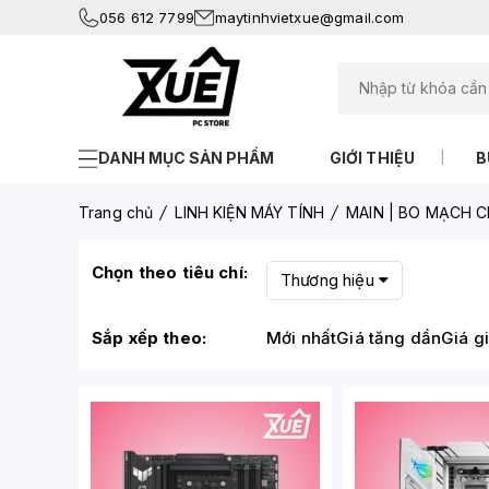
056 612 7799
maytinhvietxue@gmail.com
DANH MỤC SẢN PHẨM
GIỚI THIỆU
B
Trang chủ
LINH KIỆN MÁY TÍNH
MAIN | BO MẠCH C
Chọn theo tiêu chí:
Thương hiệu
Sắp xếp theo:
Mới nhất
Giá tăng dần
Giá g