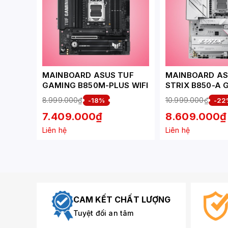
MAINBOARD ASUS TUF
MAINBOARD AS
GAMING B850M-PLUS WIFI
STRIX B850-A
WIFI
8.999.000₫
10.999.000₫
-18%
-22
7.409.000₫
8.609.000₫
Liên hệ
Liên hệ
CAM KẾT CHẤT LƯỢNG
Tuyệt đối an tâm