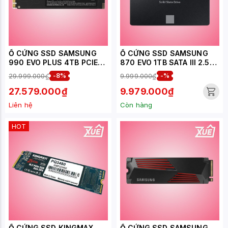
Ổ CỨNG SSD SAMSUNG
Ổ CỨNG SSD SAMSUNG
990 EVO PLUS 4TB PCIE
870 EVO 1TB SATA III 2.5
NVME 4.0X4 ( ĐỌC
INCH ( ĐỌC 560MB/S -
29.999.000₫
-8%
9.999.000₫
-%
7250MB/S - GHI
GHI 530MB/S) - (MZ-
6300MB/S) - (MZ-
77E1T0BW)
27.579.000₫
9.979.000₫
V9S4T0BW)
Liên hệ
Còn hàng
HOT
Ổ CỨNG SSD KINGMAX
Ổ CỨNG SSD SAMSUNG