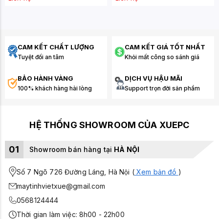
CAM KẾT CHẤT LƯỢNG
CAM KẾT GIÁ TỐT NHẤT
Tuyệt đối an tâm
Khỏi mất công so sánh giá
BẢO HÀNH VÀNG
DỊCH VỤ HẬU MÃI
100% khách hàng hài lòng
Support trọn đời sản phẩm
HỆ THỐNG SHOWROOM CỦA XUEPC
01
Showroom bán hàng tại
HÀ NỘI
Số 7 Ngõ 726 Đường Láng, Hà Nội (
Xem bản đồ
)
maytinhvietxue@gmail.com
0568124444
Thời gian làm việc: 8h00 - 22h00