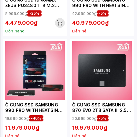
ZEUS PQ3480 1TB M.2
990 PRO WITH HEATSINK
2280 PCIE NVME GEN 3X4
4TB M.2 NVME PCIE GEN
5.999.000₫
-25%
42.999.000₫
-5%
(ĐỌC 1950MB/S - GHI
4.0X4 (ĐỌC 7450MB/S -
1800MB/S) -
GHI 6900MB/S - (MZ-
4.479.000₫
40.979.000₫
(KMAXPQ34801TB)
V9P4T0CW))
Còn hàng
Liên hệ
Ổ CỨNG SSD SAMSUNG
Ổ CỨNG SSD SAMSUNG
990 PRO WITH HEATSINK
870 EVO 2TB SATA III 2.5
1TB NVME PCIE GEN 4.0X4
INCH ( ĐỌC 560MB/S -
19.999.000₫
-40%
20.999.000₫
-5%
(ĐỌC 7450MB/S - GHI
GHI 530MB/S) - (MZ-
6900MB/S) - (MZ-
77E2T0BW)
11.979.000₫
19.979.000₫
V9P1T0CW)
Liên hệ
Liên hệ