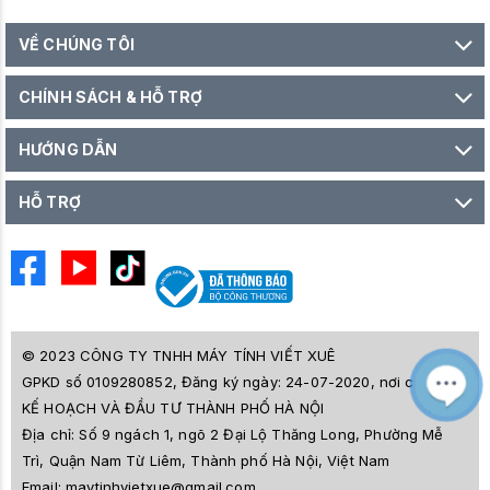
VỀ CHÚNG TÔI
CHÍNH SÁCH & HỖ TRỢ
HƯỚNG DẪN
HỖ TRỢ
© 2023 CÔNG TY TNHH MÁY TÍNH VIẾT XUÊ
GPKD số 0109280852, Đăng ký ngày: 24-07-2020, nơi cấp SỞ
M
Z
KẾ HOẠCH VÀ ĐẦU TƯ THÀNH PHỐ HÀ NỘI
L
Địa chỉ:
Số 9 ngách 1, ngõ 2 Đại Lộ Thăng Long, Phường Mễ
e
a
Trì, Quận Nam Từ Liêm, Thành phố Hà Nội, Việt Nam
i
Email:
maytinhvietxue@gmail.com