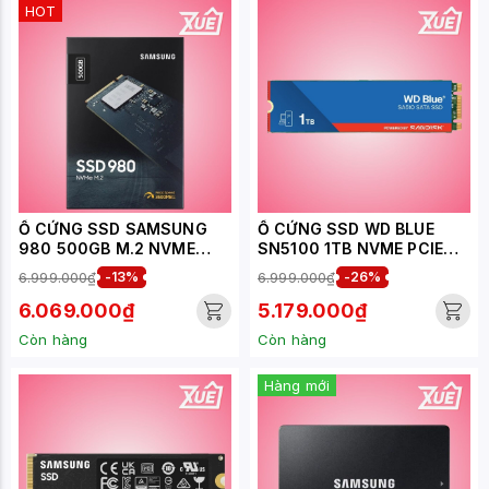
HOT
Ổ CỨNG SSD SAMSUNG
Ổ CỨNG SSD WD BLUE
980 500GB M.2 NVME
SN5100 1TB NVME PCIE
PCIE GEN 3.0X4 (ĐỌC
GEN4 X4 (WDS100T5B0E)
6.999.000₫
-13%
6.999.000₫
-26%
3100MB/S - GHI
2600MB/S) - (MZ-
6.069.000₫
5.179.000₫
V8V500BW)
Còn hàng
Còn hàng
Hàng mới