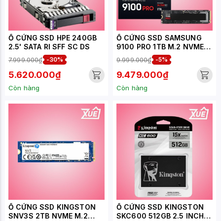
Ổ CỨNG SSD HPE 240GB
Ổ CỨNG SSD SAMSUNG
2.5' SATA RI SFF SC DS
9100 PRO 1TB M.2 NVME
M.2 2280 PCIE GEN5.0 X4
7.999.000₫
-30%
9.999.000₫
-5%
MZ-VAP1T0BW
5.620.000₫
9.479.000₫
Còn hàng
Còn hàng
Ổ CỨNG SSD KINGSTON
Ổ CỨNG SSD KINGSTON
SNV3S 2TB NVME M.2
SKC600 512GB 2.5 INCH