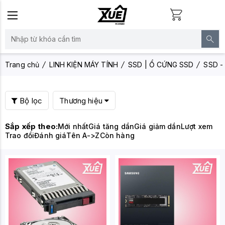
Trang chủ
LINH KIỆN MÁY TÍNH
SSD | Ổ CỨNG SSD
SSD - 
Bộ lọc
Thương hiệu
Sắp xếp theo:
Mới nhất
Giá tăng dần
Giá giảm dần
Lượt xem
Trao đổi
Đánh giá
Tên A->Z
Còn hàng