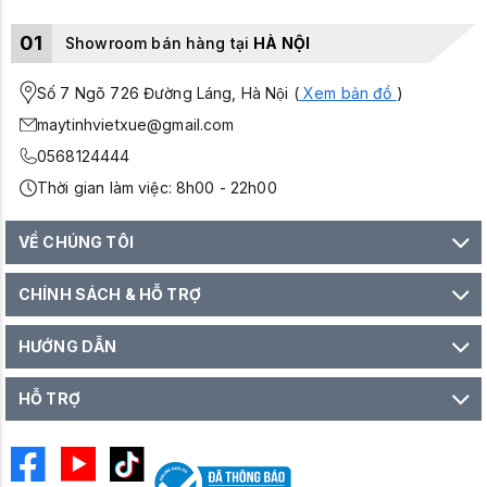
01
Showroom bán hàng tại
HÀ NỘI
Số 7 Ngõ 726 Đường Láng, Hà Nội (
Xem bản đồ
)
maytinhvietxue@gmail.com
0568124444
Thời gian làm việc: 8h00 - 22h00
VỀ CHÚNG TÔI
CHÍNH SÁCH & HỖ TRỢ
HƯỚNG DẪN
HỖ TRỢ