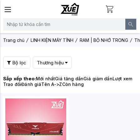
Trang chủ
LINH KIỆN MÁY TÍNH
RAM | BỘ NHỚ TRONG
Th
Bộ lọc
Thương hiệu
Sắp xếp theo:
Mới nhất
Giá tăng dần
Giá giảm dần
Lượt xem
Trao đổi
Đánh giá
Tên A->Z
Còn hàng