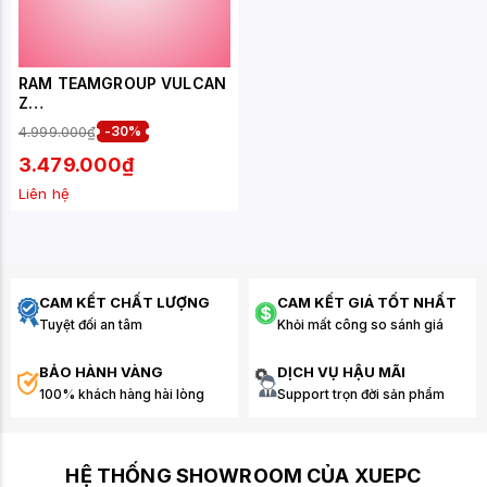
RAM TEAMGROUP VULCAN
Z
(TLZRD416G3200HC16F01
4.999.000₫
-30%
) 16GB (1X16GB) DDR4
3200MHZ
3.479.000₫
Liên hệ
CAM KẾT CHẤT LƯỢNG
CAM KẾT GIÁ TỐT NHẤT
Tuyệt đối an tâm
Khỏi mất công so sánh giá
BẢO HÀNH VÀNG
DỊCH VỤ HẬU MÃI
100% khách hàng hài lòng
Support trọn đời sản phẩm
HỆ THỐNG SHOWROOM CỦA XUEPC