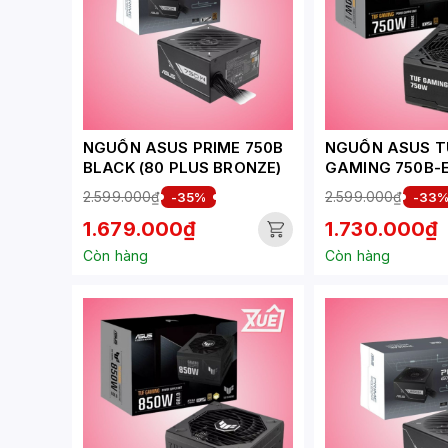
NGUỒN ASUS PRIME 750B
NGUỒN ASUS T
BLACK (80 PLUS BRONZE)
GAMING 750B-E
80 PLUS BRONZ
2.599.000₫
2.599.000₫
-35%
-33
MODULAR)
1.679.000₫
1.730.000₫
Còn hàng
Còn hàng