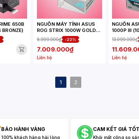
RIME 650B
NGUỒN MÁY TÍNH ASUS
NGUỒN AS
S BRONZE)
ROG STRIX 1000W GOLD
1000P III (
AURA WHITE EDITION
PCIE5.0-
8.999.000₫
13.999.000₫
%
-22%
(ATX 3.0 - PCI 5.0 - FULL
80PLUSPL
7.009.000₫
11.609.
MODULAR)
FULLMODU
Liên hệ
Liên hệ
1
2
BẢO HÀNH VÀNG
CAM KẾT GIÁ TỐ
100% khách hàng hài lòng
Khỏi mất công so sá