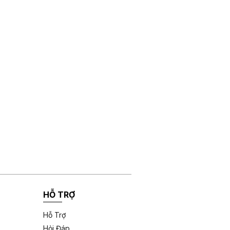
HỖ TRỢ
Hỗ Trợ
Hỏi Đáp