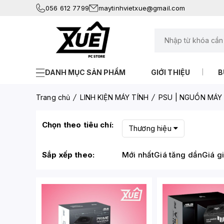
056 612 7799
maytinhvietxue@gmail.com
DANH MỤC SẢN PHẨM
GIỚI THIỆU
B
Trang chủ
LINH KIỆN MÁY TÍNH
PSU | NGUỒN MÁY 
Chọn theo tiêu chí:
Thương hiệu
Sắp xếp theo:
Mới nhất
Giá tăng dần
Giá g