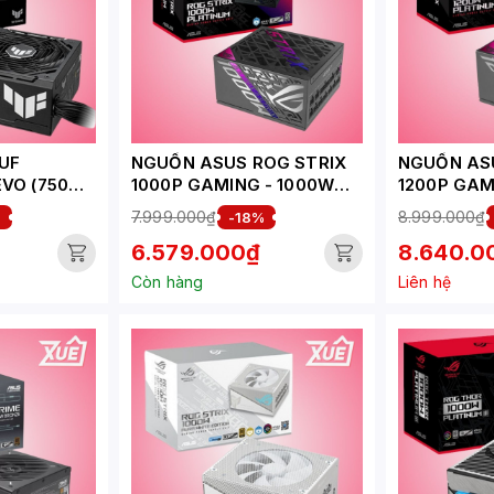
UF
NGUỒN ASUS ROG STRIX
NGUỒN AS
VO (750W/
1000P GAMING - 1000W
1200P GAM
E/ FULL-
(80+
(80+
7.999.000₫
8.999.000₫
%
-18%
PLATINUM/ATX3.1/FULL
PLATINUM/
6.579.000₫
8.640.0
MODULAR)
MODULAR)
Còn hàng
Liên hệ