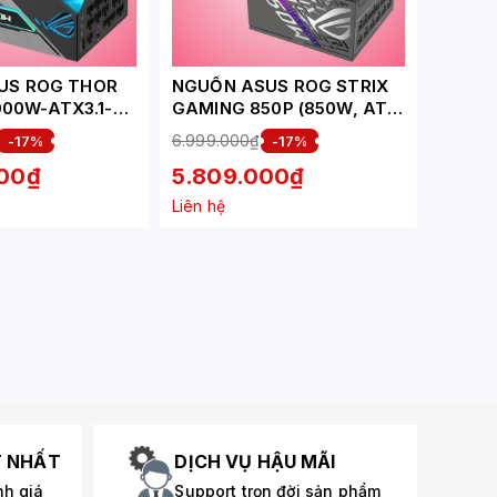
US ROG THOR
NGUỒN ASUS ROG STRIX
1000W-ATX3.1-
GAMING 850P (850W, ATX
3.1, PCIE 5.0, 80 PLUS
6.999.000₫
-17%
-17%
ANTINUM-
PLANTINUM, FULL
000₫
5.809.000₫
LAR)
MODULAR )
Liên hệ
T NHẤT
DỊCH VỤ HẬU MÃI
nh giá
Support trọn đời sản phẩm