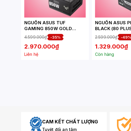
NGUỒN ASUS TUF
NGUỒN ASUS P
GAMING 850W GOLD
BLACK (80 PLU
ATX3.0 ( PCI GEN 5.0 /80
4.599.000₫
2.599.000₫
-35%
-49
PLUS GOLD/MÀU
2.970.000₫
1.329.000₫
ĐEN/FULL MODULAR)
Liên hệ
Còn hàng
CAM KẾT CHẤT LƯỢNG
Tuyệt đối an tâm