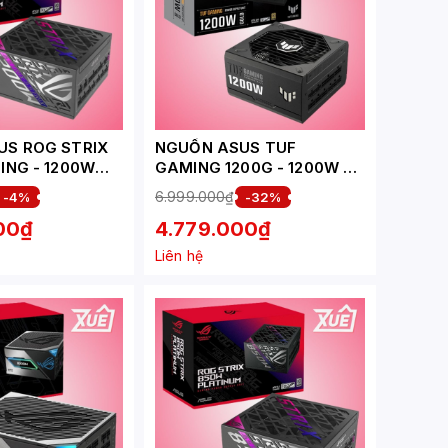
US ROG STRIX
NGUỒN ASUS TUF
ING - 1200W
GAMING 1200G - 1200W 80
PLUS GOLD (ATX 3.0 - PCIE
6.999.000₫
-4%
-32%
ATX3.1/FULL
5.0 - FULL MODULAR)
00₫
4.779.000₫
Liên hệ