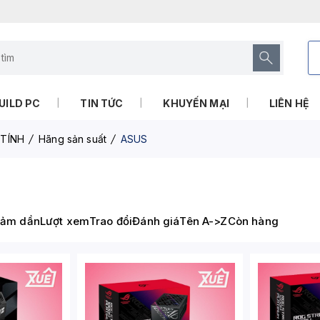
UILD PC
TIN TỨC
KHUYẾN MẠI
LIÊN HỆ
TÍNH
Hãng sản suất
ASUS
iảm dần
Lượt xem
Trao đổi
Đánh giá
Tên A->Z
Còn hàng