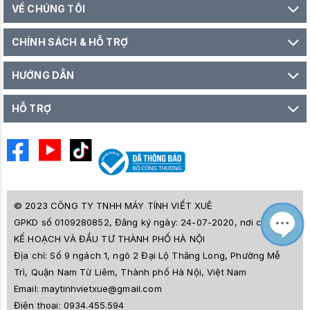
VỀ CHÚNG TÔI
CHÍNH SÁCH & HỖ TRỢ
HƯỚNG DẪN
HỖ TRỢ
© 2023 CÔNG TY TNHH MÁY TÍNH VIẾT XUÊ
GPKD số 0109280852, Đăng ký ngày: 24-07-2020, nơi cấp SỞ
M
Z
KẾ HOẠCH VÀ ĐẦU TƯ THÀNH PHỐ HÀ NỘI
L
Địa chỉ:
Số 9 ngách 1, ngõ 2 Đại Lộ Thăng Long, Phường Mễ
e
a
Trì, Quận Nam Từ Liêm, Thành phố Hà Nội, Việt Nam
i
Email:
maytinhvietxue@gmail.com
s
l
Điện thoại:
0934.455.594