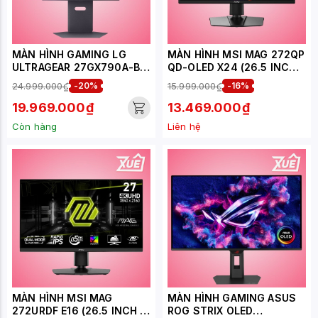
MÀN HÌNH GAMING LG
MÀN HÌNH MSI MAG 272QP
ULTRAGEAR 27GX790A-B
QD-OLED X24 (26.5 INCH -
(26.5 INCH - OLED - 2K -
QD OLED - 2K - 240HZ -
24.999.000₫
-20%
15.999.000₫
-16%
480HZ - 0.03MS)
0.03MS - USB TYPEC)
19.969.000₫
13.469.000₫
Còn hàng
Liên hệ
MÀN HÌNH MSI MAG
MÀN HÌNH GAMING ASUS
272URDF E16 (26.5 INCH -
ROG STRIX OLED