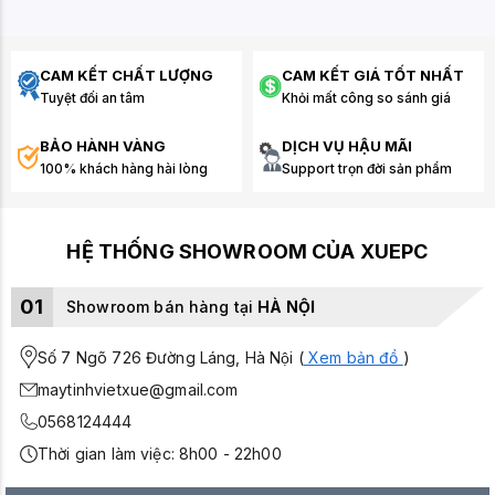
CAM KẾT CHẤT LƯỢNG
CAM KẾT GIÁ TỐT NHẤT
Tuyệt đối an tâm
Khỏi mất công so sánh giá
BẢO HÀNH VÀNG
DỊCH VỤ HẬU MÃI
100% khách hàng hài lòng
Support trọn đời sản phẩm
HỆ THỐNG SHOWROOM CỦA XUEPC
01
Showroom bán hàng tại
HÀ NỘI
Số 7 Ngõ 726 Đường Láng, Hà Nội (
Xem bản đồ
)
maytinhvietxue@gmail.com
0568124444
Thời gian làm việc: 8h00 - 22h00