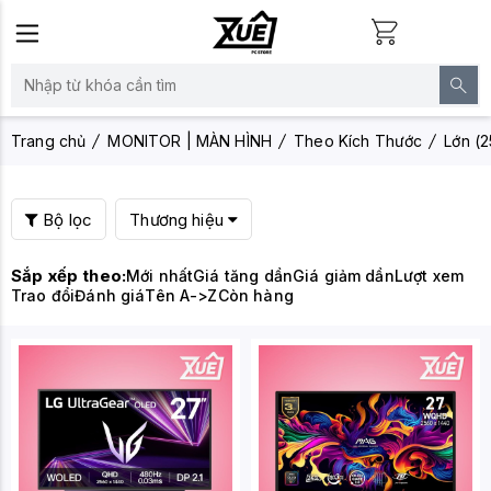
Trang chủ
MONITOR | MÀN HÌNH
Theo Kích Thước
Lớn (
Bộ lọc
Thương hiệu
Sắp xếp theo:
Mới nhất
Giá tăng dần
Giá giảm dần
Lượt xem
Trao đổi
Đánh giá
Tên A->Z
Còn hàng