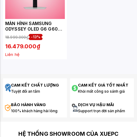
MÀN HÌNH SAMSUNG
ODYSSEY OLED G6 G60SD
LS27DG602SEXXV (27
18.999.000₫
-13%
INCH/QHD/OLED/360HZ/0.
03MS)
16.479.000₫
Liên hệ
CAM KẾT CHẤT LƯỢNG
CAM KẾT GIÁ TỐT NHẤT
Tuyệt đối an tâm
Khỏi mất công so sánh giá
BẢO HÀNH VÀNG
DỊCH VỤ HẬU MÃI
100% khách hàng hài lòng
Support trọn đời sản phẩm
HỆ THỐNG SHOWROOM CỦA XUEPC