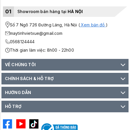
01
Showroom bán hàng tại
HÀ NỘI
Số 7 Ngõ 726 Đường Láng, Hà Nội (
Xem bản đồ
)
maytinhvietxue@gmail.com
0568124444
Thời gian làm việc: 8h00 - 22h00
VỀ CHÚNG TÔI
CHÍNH SÁCH & HỖ TRỢ
HƯỚNG DẪN
HỖ TRỢ