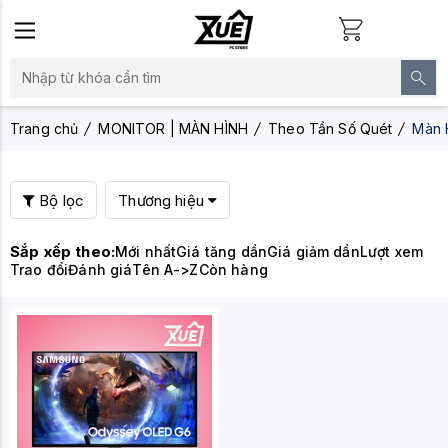
Trang chủ
MONITOR | MÀN HÌNH
Theo Tần Số Quét
Màn 
Bộ lọc
Thương hiệu
Sắp xếp theo:
Mới nhất
Giá tăng dần
Giá giảm dần
Lượt xem
Trao đổi
Đánh giá
Tên A->Z
Còn hàng