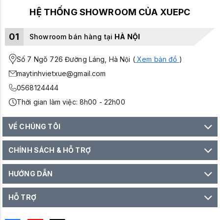
HỆ THỐNG SHOWROOM CỦA XUEPC
01
Showroom bán hàng tại
HÀ NỘI
Số 7 Ngõ 726 Đường Láng, Hà Nội (
Xem bản đồ
)
maytinhvietxue@gmail.com
0568124444
Thời gian làm việc: 8h00 - 22h00
VỀ CHÚNG TÔI
CHÍNH SÁCH & HỖ TRỢ
HƯỚNG DẪN
HỖ TRỢ