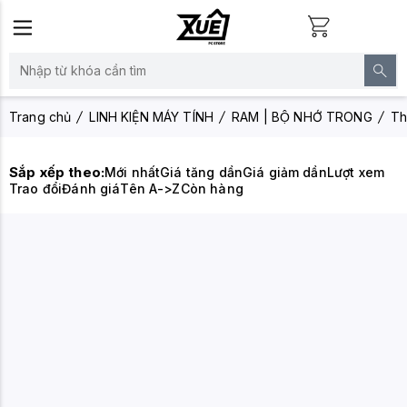
Trang chủ
LINH KIỆN MÁY TÍNH
RAM | BỘ NHỚ TRONG
Th
Sắp xếp theo:
Mới nhất
Giá tăng dần
Giá giảm dần
Lượt xem
Trao đổi
Đánh giá
Tên A->Z
Còn hàng