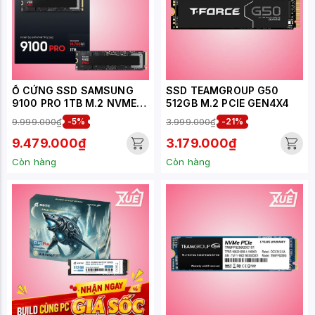
Ổ CỨNG SSD SAMSUNG
SSD TEAMGROUP G50
9100 PRO 1TB M.2 NVME
512GB M.2 PCIE GEN4X4
M.2 2280 PCIE GEN5.0 X4
9.999.000₫
-5%
3.999.000₫
-21%
MZ-VAP1T0BW
9.479.000₫
3.179.000₫
Còn hàng
Còn hàng