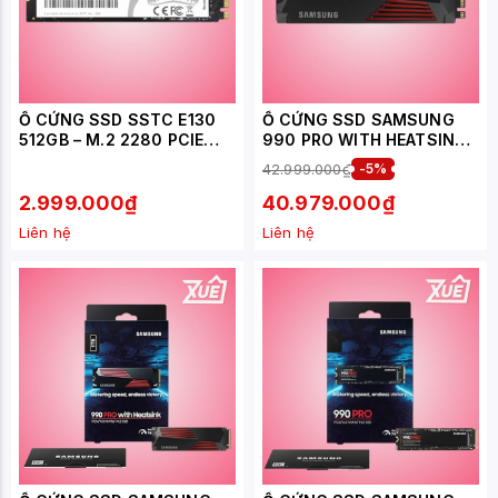
Ổ CỨNG SSD SSTC E130
Ổ CỨNG SSD SAMSUNG
512GB – M.2 2280 PCIE
990 PRO WITH HEATSINK
GEN3 X4 (ĐỌC 2500MB/S
4TB M.2 NVME PCIE GEN
42.999.000₫
-5%
- GHI 2100MB/S) - (OP-
4.0X4 (ĐỌC 7450MB/S -
E130-512T)
GHI 6900MB/S - (MZ-
2.999.000₫
40.979.000₫
V9P4T0CW))
Liên hệ
Liên hệ