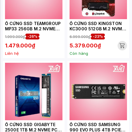
Ổ CỨNG SSD TEAMGROUP
Ổ CỨNG SSD KINGSTON
MP33 256GB M.2 NVME
KC3000 512GB M.2 NVME
2280 PCIE GEN 3.0X4
2280 PCIE GEN 4X4 (ĐỌC
1.999.000₫
-26%
6.999.000₫
-23%
(ĐỌC 1600MB/S, GHI
7000MB/S, GHI
1000MB/S) -
3900MB/S)-
1.479.000₫
5.379.000₫
(TM8FP6256G0C101)
(SKC3000S/512G)
Liên hệ
Còn hàng
Ổ CỨNG SSD GIGABYTE
Ổ CỨNG SSD SAMSUNG
2500E 1TB M.2 NVME PCIE
990 EVO PLUS 4TB PCIE