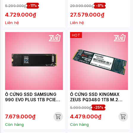
GEN 3.0X4 (ĐỌC
NVME 4.0X4 ( ĐỌC
5.299.000₫
-11%
29.999.000₫
-8%
2400MB/S GHI 1800MB/S
7250MB/S - GHI
- (G325E1TB)
6300MB/S) - (MZ-
4.729.000₫
27.579.000₫
V9S4T0BW)
Liên hệ
Liên hệ
HOT
Ổ CỨNG SSD SAMSUNG
Ổ CỨNG SSD KINGMAX
990 EVO PLUS 1TB PCIE
ZEUS PQ3480 1TB M.2
NVME 4.0X4 ( ĐỌC
2280 PCIE NVME GEN 3X4
5.999.000₫
-25%
7250MB/S - GHI
(ĐỌC 1950MB/S - GHI
6300MB/S) - (MZ-
1800MB/S) -
7.679.000₫
4.479.000₫
V9S1T0BW)
(KMAXPQ34801TB)
Còn hàng
Còn hàng