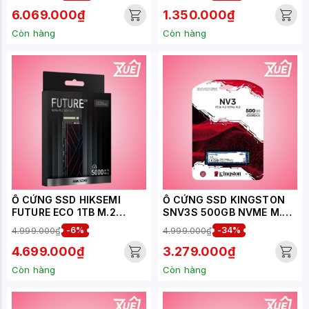
3100MB/S - GHI
3.0X4 (ĐỌC: 2400MB/S -
2600MB/S) - (MZ-
GHI: 1400MB/S)
6.069.000₫
1.350.000₫
V8V500BW)
Còn hàng
Còn hàng
Ổ CỨNG SSD HIKSEMI
Ổ CỨNG SSD KINGSTON
FUTURE ECO 1TB M.2
SNV3S 500GB NVME M.2
NVME 2280 PCIE GEN 4 X
2280 PCIE GEN 4X4 (ĐỌC
4.999.000₫
-6%
4.999.000₫
-34%
4 (ĐỌC 5000MB/S - GHI
5000MB/S - GHI
4600MB/S) - (HS-SSD-
3000MB/S) -
4.699.000₫
3.279.000₫
FUTURE-ECO-1024G)
(SNV3S/500G)
Còn hàng
Còn hàng