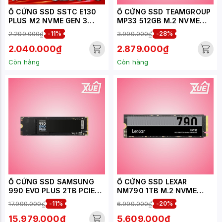
Ổ CỨNG SSD SSTC E130
Ổ CỨNG SSD TEAMGROUP
PLUS M2 NVME GEN 3
MP33 512GB M.2 NVME
512GB (E130-PLUS-512GB)
2280 PCIE GEN 3.0X4
2.299.000₫
-11%
3.999.000₫
-28%
(ĐỌC 1700MB/S, GHI
1400MB/S) -
2.040.000₫
2.879.000₫
(TM8FP6512G0C101)
Còn hàng
Còn hàng
Ổ CỨNG SSD SAMSUNG
Ổ CỨNG SSD LEXAR
990 EVO PLUS 2TB PCIE
NM790 1TB M.2 NVME
NVME 4.0X4 ( ĐỌC
2280 PCIE GEN 4X4 (ĐỌC
17.999.000₫
-11%
6.999.000₫
-20%
7250MB/S - GHI
7400MB/S - GHI
6300MB/S) - (MZ-
6500MB/S) -
15.979.000₫
5.609.000₫