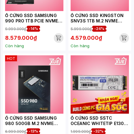
Ổ CỨNG SSD SAMSUNG
Ổ CỨNG SSD KINGSTON
990 PRO 1TB PCIE NVME
SNV3S 1TB M.2 NVME
4.0X4 (ĐỌC 7450MB/S -
2280 PCIE GEN 4X4 (ĐỌC
9.999.000₫
-14%
5.999.000₫
-24%
GHI 6900MB/S) - (MZ-
6000MB/S - GHI
V9P1T0BW)
4000MB/S) -
8.579.000₫
4.579.000₫
(SNV3S/1000G)
Còn hàng
Còn hàng
HOT
Ổ CỨNG SSD SAMSUNG
Ổ CỨNG SSD SSTC
980 500GB M.2 NVME
OCEANIC WHITETIP E130
PCIE GEN 3.0X4 (ĐỌC
256GB M.2 NVME GEN
6.999.000₫
-13%
1.999.000₫
-32%