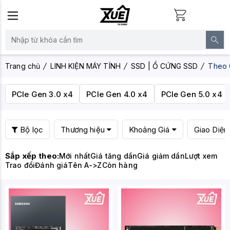
Trang chủ
LINH KIỆN MÁY TÍNH
SSD | Ổ CỨNG SSD
Theo G
PCIe Gen 3.0 x4
PCIe Gen 4.0 x4
PCIe Gen 5.0 x4
Bộ lọc
Thương hiệu
Khoảng Giá
Giao Diện
Sắp xếp theo:
Mới nhất
Giá tăng dần
Giá giảm dần
Lượt xem
Trao đổi
Đánh giá
Tên A->Z
Còn hàng