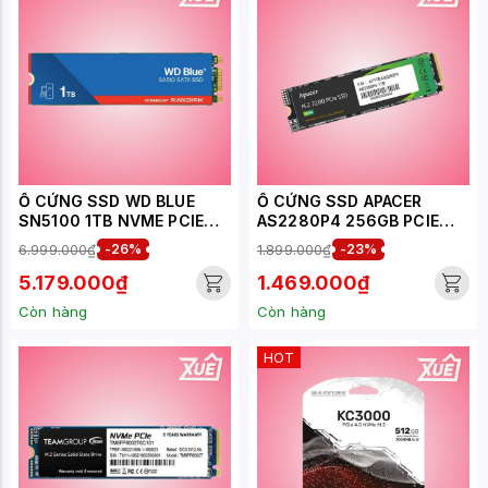
Ổ CỨNG SSD WD BLUE
Ổ CỨNG SSD APACER
SN5100 1TB NVME PCIE
AS2280P4 256GB PCIE
GEN4 X4 (WDS100T5B0E)
NVME 3X4 (ĐỌC 2100MB/S
6.999.000₫
-26%
1.899.000₫
-23%
- GHI 1300MB/S) -
(AP256GAS2280P4-1)
5.179.000₫
1.469.000₫
Còn hàng
Còn hàng
HOT