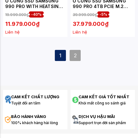
Ổ CỨNG SSD SAMSUNG
Ổ CỨNG SSD SAMSUNG
990 PRO WITH HEATSINK
990 PRO 4TB PCIE M.2
1TB NVME PCIE GEN 4.0X4
NVME GEN 4.0X4 (ĐỌC
19.999.000₫
-40%
39.999.000₫
-5%
(ĐỌC 7450MB/S - GHI
7450MB/S - GHI
6900MB/S) - (MZ-
6900MB/S) - (MZ-
11.979.000₫
37.979.000₫
V9P1T0CW)
V9P4T0BW)
Liên hệ
Liên hệ
1
2
CAM KẾT CHẤT LƯỢNG
CAM KẾT GIÁ TỐT NHẤT
Tuyệt đối an tâm
Khỏi mất công so sánh giá
BẢO HÀNH VÀNG
DỊCH VỤ HẬU MÃI
100% khách hàng hài lòng
Support trọn đời sản phẩm