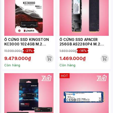
Ổ CỨNG SSD KINGSTON
Ổ CỨNG SSD APACER
KC3000 1024GB M.2
256GB AS2280P4 M.2
NVME 2280 PCIE GEN 4X4
NVME PCIE GEN 3 X4
11.999.000₫
-21%
1.699.000₫
-14%
(ĐỌC 7000MB/S, GHI
(AP256GAS2280P4-1)
6000MB/S)-
9.479.000₫
1.469.000₫
(SKC3000S/1024G)
Còn hàng
Còn hàng
HOT