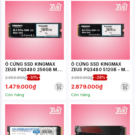
Ổ CỨNG SSD KINGMAX
Ổ CỨNG SSD KINGMAX
ZEUS PQ3480 256GB M.2
ZEUS PQ3480 512GB – M.2
NVME 2280 PCIE GEN 3X4
2280 PCIE GEN3 X4 (ĐỌC
2.999.000₫
-51%
3.999.000₫
-28%
(ĐỌC 1950MB/S - GHI
2500MB/S - GHI
1200MB/S) -
2100MB/S) -
1.479.000₫
2.879.000₫
(KMAXPQ3480256G)
(KMAXPQ3480512G)
Còn hàng
Còn hàng