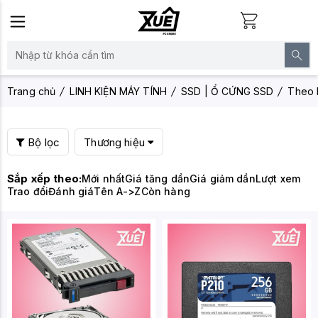
Trang chủ
LINH KIỆN MÁY TÍNH
SSD | Ổ CỨNG SSD
Theo 
Bộ lọc
Thương hiệu
Sắp xếp theo:
Mới nhất
Giá tăng dần
Giá giảm dần
Lượt xem
Trao đổi
Đánh giá
Tên A->Z
Còn hàng