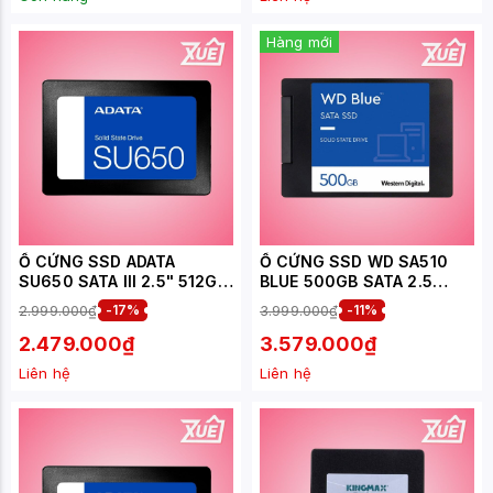
Hàng mới
Ổ CỨNG SSD ADATA
Ổ CỨNG SSD WD SA510
SU650 SATA III 2.5" 512GB
BLUE 500GB SATA 2.5
( ASU650SS-512GT-R)
INCH (ĐỌC 560MB/S - GHI
2.999.000₫
-17%
3.999.000₫
-11%
510MB/S) -
(WDS500G3B0A )
2.479.000₫
3.579.000₫
Liên hệ
Liên hệ