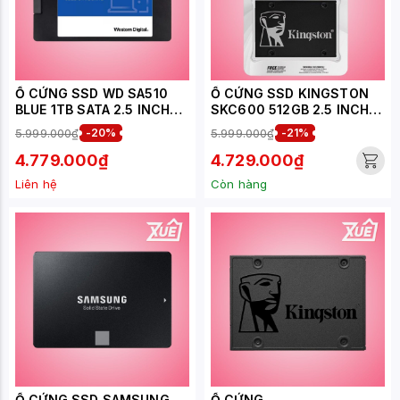
Ổ CỨNG SSD WD SA510
Ổ CỨNG SSD KINGSTON
BLUE 1TB SATA 2.5 INCH
SKC600 512GB 2.5 INCH
(ĐỌC 560MB/S - GHI
SATA3 (ĐỌC 550MB/S -
5.999.000₫
-20%
5.999.000₫
-21%
520MB/S) -
GHI 520MB/S) -
(WDS100T3B0A)
(KC600/512GB)
4.779.000₫
4.729.000₫
Liên hệ
Còn hàng
Ổ CỨNG SSD SAMSUNG
Ổ CỨNG