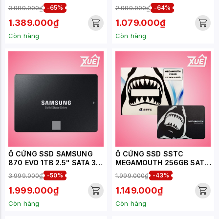
SATA 3 (MZ-77E500) 24
SATA-III 2.5 INCH -
3.999.000₫
-65%
2.999.000₫
-64%
Tháng
ES240GSSD25SAU
1.389.000₫
1.079.000₫
Còn hàng
Còn hàng
Ổ CỨNG SSD SAMSUNG
Ổ CỨNG SSD SSTC
870 EVO 1TB 2.5" SATA 3
MEGAMOUTH 256GB SATA
(MZ-77E1T0) (24 Tháng)
III (MS-M100-256Q)
3.999.000₫
-50%
1.999.000₫
-43%
1.999.000₫
1.149.000₫
Còn hàng
Còn hàng