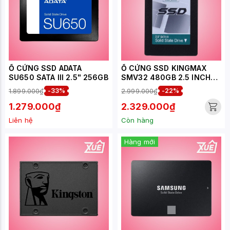
Ổ CỨNG SSD ADATA
Ổ CỨNG SSD KINGMAX
SU650 SATA III 2.5" 256GB
SMV32 480GB 2.5 INCH
SATA3 (ĐỌC 500MB/S -
1.899.000₫
-33%
2.999.000₫
-22%
GHI 480MB/S) -
(KM480GSMV32)
1.279.000₫
2.329.000₫
Liên hệ
Còn hàng
Hàng mới