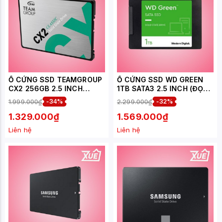
Ổ CỨNG SSD TEAMGROUP
Ổ CỨNG SSD WD GREEN
CX2 256GB 2.5 INCH
1TB SATA3 2.5 INCH (ĐỌC
SATA3 (ĐỌC 520MB/S, GHI
545MB/S - GHI 465MB/S) -
1.999.000₫
-34%
2.299.000₫
-32%
430MB/S) -
(WDS100T3G0A)
(T253X6256G0C101)
1.329.000₫
1.569.000₫
Liên hệ
Liên hệ