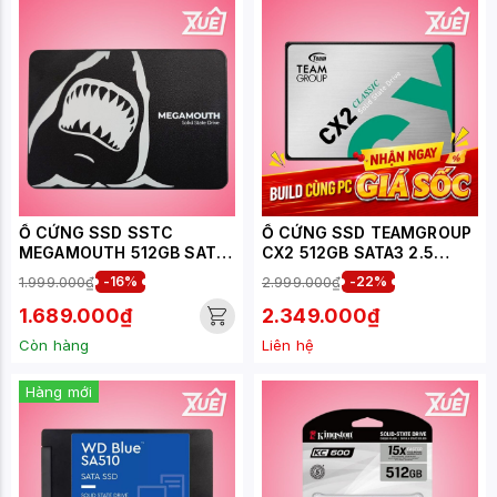
Ổ CỨNG SSD SSTC
Ổ CỨNG SSD TEAMGROUP
MEGAMOUTH 512GB SATA
CX2 512GB SATA3 2.5
III (MS-M100-512Q)
INCH (ĐỌC 530MB/S, GHI
1.999.000₫
-16%
2.999.000₫
-22%
470MB/S) -
(T253X6512G0C101)
1.689.000₫
2.349.000₫
Còn hàng
Liên hệ
Hàng mới