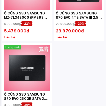
Ổ CỨNG SSD SAMSUNG
Ổ CỨNG SSD SAMSUNG
MZ-7L348000 (PM893
870 EVO 4TB SATA III 2.5
480GB 2.5 INCH SATA
INCH ( ĐỌC 560MB/S -
6.999.000₫
-22%
29.999.000₫
-20%
ENTERPRISE)
GHI 530MB/S) - (MZ-
77E4T0BW)
5.479.000₫
23.979.000₫
Liên hệ
Liên hệ
Hàng mới
Ổ CỨNG SSD SAMSUNG
870 EVO 250GB SATA 2.5
INCH ( ĐỌC 550MB/S - GHI
3.999.000₫
-36%