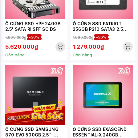
Ổ CỨNG SSD HPE 240GB
Ổ CỨNG SSD PATRIOT
2.5' SATA RI SFF SC DS
256GB P210 SATA3 2.5
INCH - P210S256G25
7.999.000₫
-30%
1.999.000₫
-36%
5.620.000₫
1.279.000₫
Còn hàng
Còn hàng
Ổ CỨNG SSD SAMSUNG
Ổ CỨNG SSD EXASCEND
870 EVO 500GB 2.5""
ESSENTIAL-X 240GB