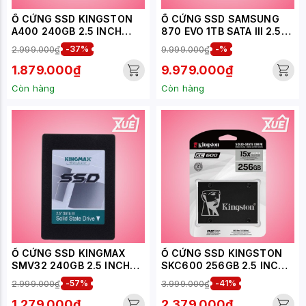
Ổ CỨNG SSD KINGSTON
Ổ CỨNG SSD SAMSUNG
A400 240GB 2.5 INCH
870 EVO 1TB SATA III 2.5
SATA3 (ĐỌC 500MB/S -
INCH ( ĐỌC 560MB/S -
2.999.000₫
-37%
9.999.000₫
-%
GHI 450MB/S) -
GHI 530MB/S) - (MZ-
(SA400S37/240G)
77E1T0BW)
1.879.000₫
9.979.000₫
Còn hàng
Còn hàng
Ổ CỨNG SSD KINGMAX
Ổ CỨNG SSD KINGSTON
SMV32 240GB 2.5 INCH
SKC600 256GB 2.5 INCH
SATA3 (ĐỌC 500MB/S -
SATA3 (ĐỌC 550MB/S -
2.999.000₫
-57%
3.999.000₫
-41%
GHI 410MB/S)
GHI 500MB/S) -
(KC600/256GB)
1.279.000₫
2.379.000₫