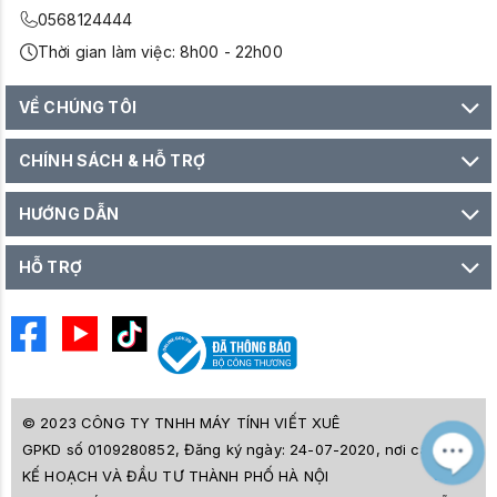
0568124444
Thời gian làm việc: 8h00 - 22h00
VỀ CHÚNG TÔI
CHÍNH SÁCH & HỖ TRỢ
HƯỚNG DẪN
HỖ TRỢ
© 2023 CÔNG TY TNHH MÁY TÍNH VIẾT XUÊ
GPKD số 0109280852, Đăng ký ngày: 24-07-2020, nơi cấp SỞ
M
Z
KẾ HOẠCH VÀ ĐẦU TƯ THÀNH PHỐ HÀ NỘI
L