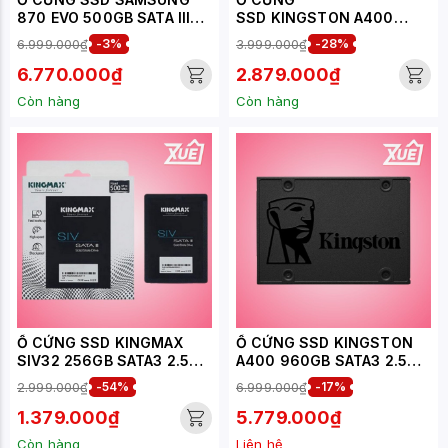
870 EVO 500GB SATA III
SSD KINGSTON A400
6GB/S 2.5 INCH ( ĐỌC
480GB 2.5 INCH SATA3
6.999.000₫
-3%
3.999.000₫
-28%
560MB/S - GHI 530MB/S) -
(ĐỌC 500MB/S - GHI
(MZ-77E500BW)
450MB/S) -
6.770.000₫
2.879.000₫
(SA400S37/480G)
Còn hàng
Còn hàng
Ổ CỨNG SSD KINGMAX
Ổ CỨNG SSD KINGSTON
SIV32 256GB SATA3 2.5
A400 960GB SATA3 2.5
INCH
INCH (ĐỌC 500MB/S, GHI
2.999.000₫
-54%
6.999.000₫
-17%
450MB/S) -
SA400S37/960G
1.379.000₫
5.779.000₫
Còn hàng
Liên hệ