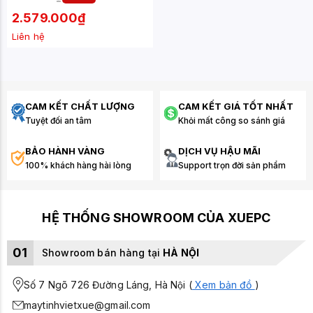
530MB/S) - (MZ-
77E250BW)
2.579.000₫
Liên hệ
CAM KẾT CHẤT LƯỢNG
CAM KẾT GIÁ TỐT NHẤT
Tuyệt đối an tâm
Khỏi mất công so sánh giá
BẢO HÀNH VÀNG
DỊCH VỤ HẬU MÃI
100% khách hàng hài lòng
Support trọn đời sản phẩm
HỆ THỐNG SHOWROOM CỦA XUEPC
01
Showroom bán hàng tại
HÀ NỘI
Số 7 Ngõ 726 Đường Láng, Hà Nội (
Xem bản đồ
)
maytinhvietxue@gmail.com