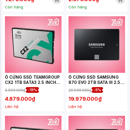
Còn hàng
Còn hàng
Ổ CỨNG SSD TEAMGROUP
Ổ CỨNG SSD SAMSUNG
CX2 1TB SATA3 2.5 INCH
870 EVO 2TB SATA III 2.5
(ĐỌC 540MB/S, GHI
INCH ( ĐỌC 560MB/S -
5.999.000₫
-19%
20.999.000₫
-5%
490MB/S) -
GHI 530MB/S) - (MZ-
(T253X6001T0C101)
77E2T0BW)
4.879.000₫
19.979.000₫
Liên hệ
Liên hệ