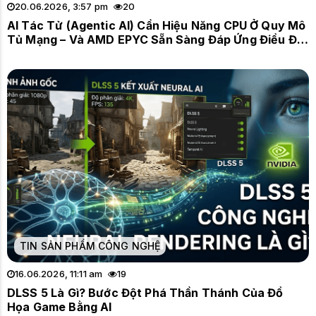
20.06.2026, 3:57 pm
20
AI Tác Tử (Agentic AI) Cần Hiệu Năng CPU Ở Quy Mô
Tủ Mạng – Và AMD EPYC Sẵn Sàng Đáp Ứng Điều Đó
Ngay Hôm Nay
TIN SẢN PHẨM CÔNG NGHỆ
16.06.2026, 11:11 am
19
DLSS 5 Là Gì? Bước Đột Phá Thần Thánh Của Đồ
Họa Game Bằng AI