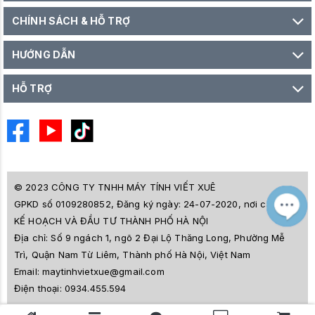
CHÍNH SÁCH & HỖ TRỢ
HƯỚNG DẪN
HỖ TRỢ
© 2023 CÔNG TY TNHH MÁY TÍNH VIẾT XUÊ
GPKD số 0109280852, Đăng ký ngày: 24-07-2020, nơi cấp SỞ
M
Z
KẾ HOẠCH VÀ ĐẦU TƯ THÀNH PHỐ HÀ NỘI
L
Địa chỉ:
Số 9 ngách 1, ngõ 2 Đại Lộ Thăng Long, Phường Mễ
e
a
Trì, Quận Nam Từ Liêm, Thành phố Hà Nội, Việt Nam
i
Email:
maytinhvietxue@gmail.com
s
l
Điện thoại:
0934.455.594
ê
s
o