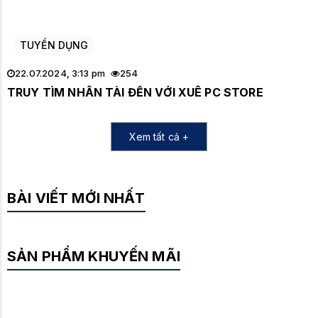
TUYỂN DỤNG
22.07.2024, 3:13 pm
254
TRUY TÌM NHÂN TÀI ĐẾN VỚI XUÊ PC STORE
Xem tất cả +
BÀI VIẾT MỚI NHẤT
SẢN PHẨM KHUYẾN MÃI