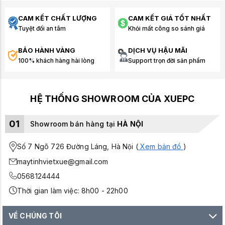
CAM KẾT CHẤT LƯỢNG
CAM KẾT GIÁ TỐT NHẤT
Tuyệt đối an tâm
Khỏi mất công so sánh giá
BẢO HÀNH VÀNG
DỊCH VỤ HẬU MÃI
100% khách hàng hài lòng
Support trọn đời sản phẩm
HỆ THỐNG SHOWROOM CỦA XUEPC
01
Showroom bán hàng tại
HÀ NỘI
Số 7 Ngõ 726 Đường Láng, Hà Nội (
Xem bản đồ
)
maytinhvietxue@gmail.com
0568124444
Thời gian làm việc: 8h00 - 22h00
VỀ CHÚNG TÔI