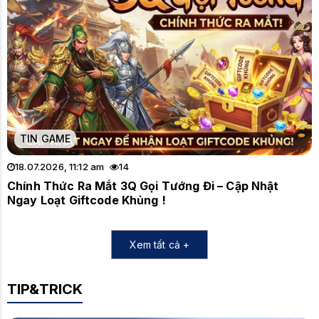
TIN GAME
18.07.2026, 11:12 am
14
Chính Thức Ra Mắt 3Q Gọi Tướng Đi – Cập Nhật
Ngay Loạt Giftcode Khủng !
Xem tất cả +
TIP&TRICK