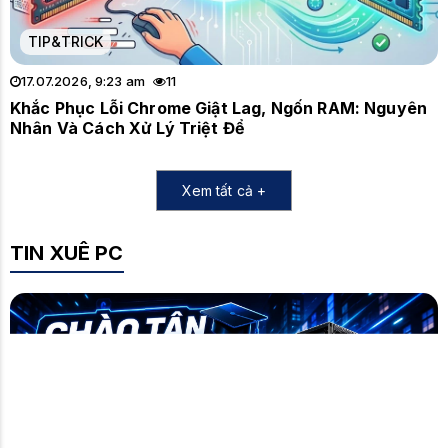
TIP&TRICK
17.07.2026, 9:23 am
11
Khắc Phục Lỗi Chrome Giật Lag, Ngốn RAM: Nguyên
Nhân Và Cách Xử Lý Triệt Để
Xem tất cả +
TIN XUÊ PC