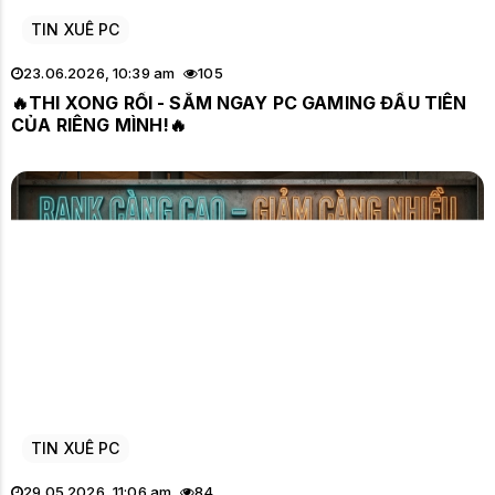
TIN XUÊ PC
23.06.2026, 10:39 am
105
🔥THI XONG RỒI - SẮM NGAY PC GAMING ĐẦU TIÊN
CỦA RIÊNG MÌNH!🔥
TIN XUÊ PC
29.05.2026, 11:06 am
84