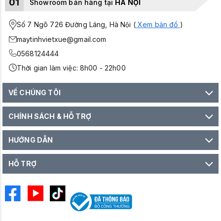
01
Showroom bán hàng tại
HÀ NỘI
Số 7 Ngõ 726 Đường Láng, Hà Nội (
Xem bản đồ
)
maytinhvietxue@gmail.com
0568124444
Thời gian làm việc: 8h00 - 22h00
VỀ CHÚNG TÔI
CHÍNH SÁCH & HỖ TRỢ
HƯỚNG DẪN
HỖ TRỢ