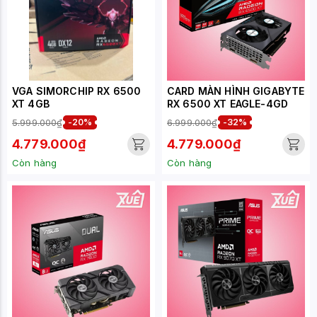
VGA SIMORCHIP RX 6500
CARD MÀN HÌNH GIGABYTE
XT 4GB
RX 6500 XT EAGLE-4GD
5.999.000₫
-20%
6.999.000₫
-32%
4.779.000₫
4.779.000₫
Còn hàng
Còn hàng