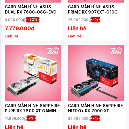
CARD MÀN HÌNH ASUS
CARD MÀN HÌNH ASUS
DUAL RX 7600-O8G-EVO
PRIME RX 9070XT-O16G
9.999.000₫
-22%
25.999.000₫
-%
7.779.000₫
Liên hệ
Liên hệ
Liên hệ
CARD MÀN HÌNH SAPPHIRE
CARD MÀN HÌNH SAPPHIRE
PURE RX 7800 XT GAMING
NITRO+ RX 7900 XT
OC 16GB
GAMING OC VAPOR-X
17.999.000₫
-%
25.999.000₫
-%
20GB
Liên hệ
Liên hệ