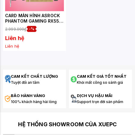
CARD MÀN HÌNH ASROCK
PHANTOM GAMING RX550
4G
2.999.000₫
-%
Liên hệ
Liên hệ
CAM KẾT CHẤT LƯỢNG
CAM KẾT GIÁ TỐT NHẤT
Tuyệt đối an tâm
Khỏi mất công so sánh giá
BẢO HÀNH VÀNG
DỊCH VỤ HẬU MÃI
100% khách hàng hài lòng
Support trọn đời sản phẩm
HỆ THỐNG SHOWROOM CỦA XUEPC