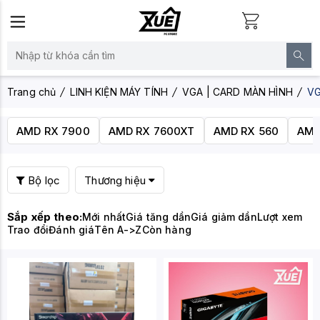
Trang chủ
LINH KIỆN MÁY TÍNH
VGA | CARD MÀN HÌNH
V
AMD RX 7900
AMD RX 7600XT
AMD RX 560
AMD
Bộ lọc
Thương hiệu
Sắp xếp theo:
Mới nhất
Giá tăng dần
Giá giảm dần
Lượt xem
Trao đổi
Đánh giá
Tên A->Z
Còn hàng