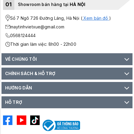
01
Showroom bán hàng tại
HÀ NỘI
Số 7 Ngõ 726 Đường Láng, Hà Nội (
Xem bản đồ
)
maytinhvietxue@gmail.com
0568124444
Thời gian làm việc: 8h00 - 22h00
VỀ CHÚNG TÔI
CHÍNH SÁCH & HỖ TRỢ
HƯỚNG DẪN
HỖ TRỢ