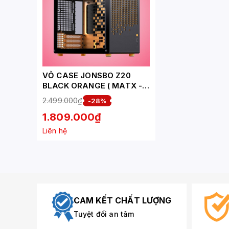
VỎ CASE JONSBO Z20
BLACK ORANGE ( MATX -
MINI TOWER - MÀU ĐEN
2.499.000₫
-28%
CAM )
1.809.000₫
Liên hệ
CAM KẾT CHẤT LƯỢNG
Tuyệt đối an tâm