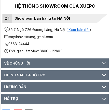
HỆ THỐNG SHOWROOM CỦA XUEPC
01
Showroom bán hàng tại
HÀ NỘI
Số 7 Ngõ 726 Đường Láng, Hà Nội (
Xem bản đồ
)
maytinhvietxue@gmail.com
0568124444
Thời gian làm việc: 8h00 - 22h00
VỀ CHÚNG TÔI
CHÍNH SÁCH & HỖ TRỢ
HƯỚNG DẪN
HỖ TRỢ