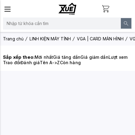
Trang chủ
LINH KIỆN MÁY TÍNH
VGA | CARD MÀN HÌNH
V
Sắp xếp theo:
Mới nhất
Giá tăng dần
Giá giảm dần
Lượt xem
Trao đổi
Đánh giá
Tên A->Z
Còn hàng