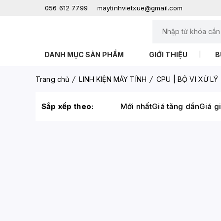
056 612 7799
maytinhvietxue@gmail.com
DANH MỤC SẢN PHẨM
GIỚI THIỆU
B
Trang chủ
LINH KIỆN MÁY TÍNH
CPU | BỘ VI XỬ LÝ
Sắp xếp theo:
Mới nhất
Giá tăng dần
Giá g