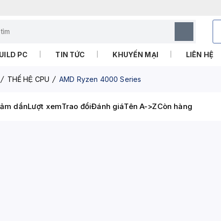
UILD PC
TIN TỨC
KHUYẾN MẠI
LIÊN HỆ
THẾ HỆ CPU
AMD Ryzen 4000 Series
iảm dần
Lượt xem
Trao đổi
Đánh giá
Tên A->Z
Còn hàng