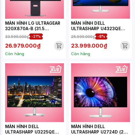
MÀN HÌNH LG ULTRAGEAR
MÀN HÌNH DELL
32GX870A-B (31.5
ULTRASHARP U4323QE
INCH/OLED/UHD-
(42.51
33.999.000₫
-21%
25.999.000₫
-8%
240HZ/FHD-
INCH/4K/IPS/60HZ/5MS)
480HZ/0.03MS/USB-C)
26.979.000₫
23.999.000₫
Còn hàng
Còn hàng
MÀN HÌNH DELL
MÀN HÌNH DELL
ULTRASHARP U3225QE
ULTRASHARP U2724D (27