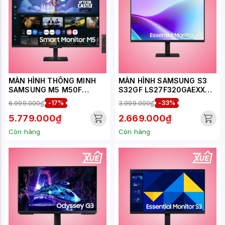
MÀN HÌNH THÔNG MINH
MÀN HÌNH SAMSUNG S3
SAMSUNG M5 M50F
S32GF LS27F320GAEXXV
LS32FM500EEXXV (32
(27
6.999.000₫
-17%
3.999.000₫
-33%
INCH - VA - FHD - 60HZ -
INCH/IPS/FHD/5MS/120HZ)
4MS - SPEAKER)
5.779.000₫
2.669.000₫
Còn hàng
Còn hàng