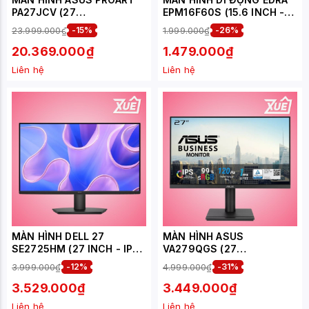
PA27JCV (27
EPM16F60S (15.6 INCH -
INCH/5K/IPS/60HZ/5MS/U
IPS - FHD - 60HZ)
23.999.000₫
-15%
1.999.000₫
-26%
SB-C 96W/LOA)
20.369.000₫
1.479.000₫
Liên hệ
Liên hệ
MÀN HÌNH DELL 27
MÀN HÌNH ASUS
SE2725HM (27 INCH - IPS
VA279QGS (27
- FHD - 100HZ - 5MS)
INCH/FHD/IPS/120HZ/1MS/
3.999.000₫
-12%
4.999.000₫
-31%
LOA)
3.529.000₫
3.449.000₫
Liên hệ
Liên hệ