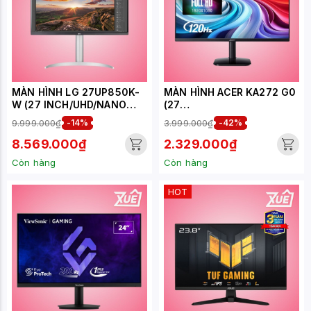
MÀN HÌNH LG 27UP850K-
MÀN HÌNH ACER KA272 G0
W (27 INCH/UHD/NANO
(27
IPS/60HZ/5MS/LOA)
INCH/FHD/IPS/120HZ/1MS)
9.999.000₫
-14%
3.999.000₫
-42%
8.569.000₫
2.329.000₫
Còn hàng
Còn hàng
HOT