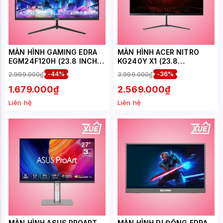
MÀN HÌNH GAMING EDRA
MÀN HÌNH ACER NITRO
EGM24F120H (23.8 INCH -
KG240Y X1 (23.8
IPS - FHD - 120HZ - 1MS)
INCH/FHD/IPS/200HZ/1MS)
2.999.000₫
-44%
3.999.000₫
-36%
1.679.000₫
2.569.000₫
Liên hệ
Liên hệ
MÀN HÌNH ASUS PROART
MÀN HÌNH DI ĐỘNG EDRA