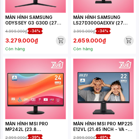
MÀN HÌNH SAMSUNG
MÀN HÌNH SAMSUNG
ODYSSEY G3 G30D (27
LS27D300GAEXXV (27
INCH - VA - FHD - 180HZ -
INCH/FHD/IPS/100HZ/5MS)
4.999.000₫
-34%
3.999.000₫
-34%
1MS)(LS27DG302EEXXV)
3.279.000₫
2.659.000₫
Còn hàng
Còn hàng
MÀN HÌNH MSI PRO
MÀN HÌNH MSI PRO MP225
MP242L (23.8
E12VL (21.45 INCH - VA -
INCH/FHD/IPS/100HZ/1MS)
FHD - 120HZ - 1MS)
2.999.000₫
-39%
2.999.000₫
-49%