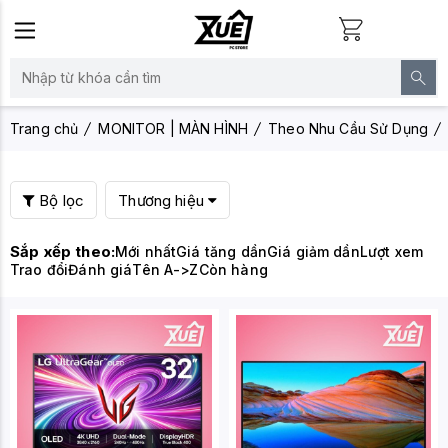
Trang chủ
MONITOR | MÀN HÌNH
Theo Nhu Cầu Sử Dụng
Bộ lọc
Thương hiệu
Sắp xếp theo:
Mới nhất
Giá tăng dần
Giá giảm dần
Lượt xem
Trao đổi
Đánh giá
Tên A->Z
Còn hàng