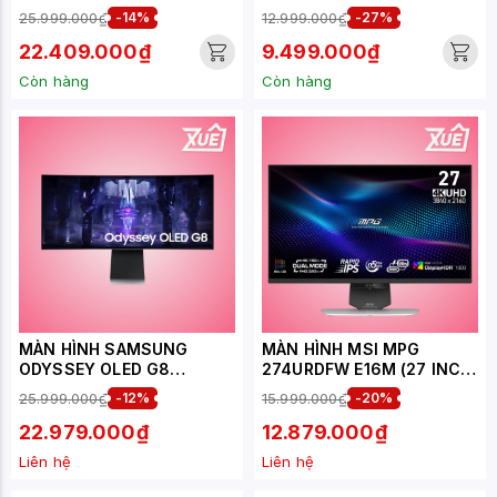
(31.5 INCH - IPS - 4K -
INCH/QHD/IPS/120HZ/5MS/
25.999.000₫
-14%
12.999.000₫
-27%
120HZ - 5MS)
USB-C)
22.409.000₫
9.499.000₫
Còn hàng
Còn hàng
MÀN HÌNH SAMSUNG
MÀN HÌNH MSI MPG
ODYSSEY OLED G8
274URDFW E16M (27 INCH
LS34BG850SEXXV (34
- IPS - 4K - 160HZ -
25.999.000₫
-12%
15.999.000₫
-20%
INCH/WQHD/OLED/175HZ/0
0.5MS)
.1MS/CONG)
22.979.000₫
12.879.000₫
Liên hệ
Liên hệ