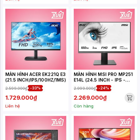
MÀN HÌNH ACER EK221Q E3
MÀN HÌNH MSI PRO MP251
(21.5 INCH/IPS/100HZ/1MS)
E14L (24.5 INCH - IPS -
FHD - 144HZ - 1MS)
2.599.000₫
-33%
2.999.000₫
-24%
1.729.000₫
2.269.000₫
Liên hệ
Còn hàng