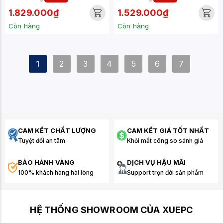
1.829.000₫
1.529.000₫
Còn hàng
Còn hàng
1
2
3
4
5
6
7
CAM KẾT CHẤT LƯỢNG
CAM KẾT GIÁ TỐT NHẤT
Tuyệt đối an tâm
Khỏi mất công so sánh giá
BẢO HÀNH VÀNG
DỊCH VỤ HẬU MÃI
100% khách hàng hài lòng
Support trọn đời sản phẩm
HỆ THỐNG SHOWROOM CỦA XUEPC