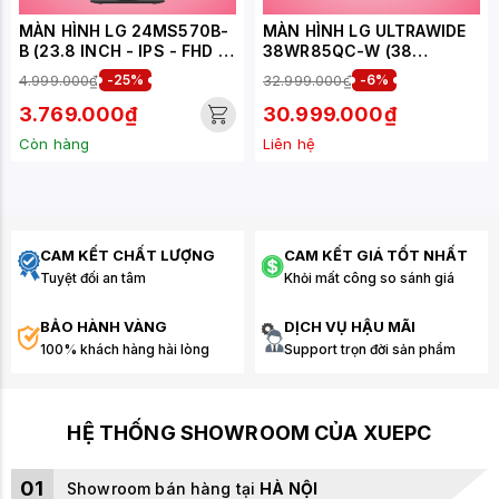
MÀN HÌNH LG 24MS570B-
MÀN HÌNH LG ULTRAWIDE
B (23.8 INCH - IPS - FHD -
38WR85QC-W (38
100HZ - 5MS - SPEAKER -
INCH/WQHD/NANO
4.999.000₫
-25%
32.999.000₫
-6%
USB TYPE C )
I)PS/144HZ/1MS/LOA/USB-
C 90W/CONG
3.769.000₫
30.999.000₫
Còn hàng
Liên hệ
CAM KẾT CHẤT LƯỢNG
CAM KẾT GIÁ TỐT NHẤT
Tuyệt đối an tâm
Khỏi mất công so sánh giá
BẢO HÀNH VÀNG
DỊCH VỤ HẬU MÃI
100% khách hàng hài lòng
Support trọn đời sản phẩm
HỆ THỐNG SHOWROOM CỦA XUEPC
01
Showroom bán hàng tại
HÀ NỘI