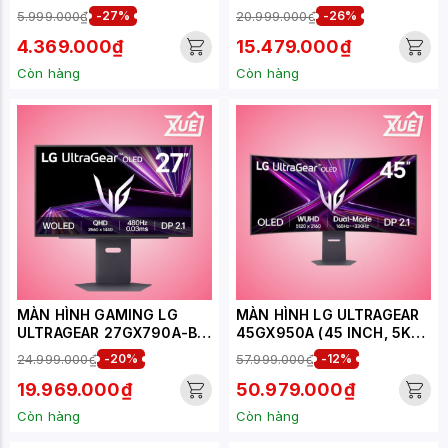
INCH/QHD/IPS/100HZ/5MS/
NANO IPS, UHD-240HZ,
5.999.000₫
-27%
20.999.000₫
-26%
USB-C 15W)
FHD-480HZ, 1MS)
4.369.000₫
15.479.000₫
Còn hàng
Còn hàng
MÀN HÌNH GAMING LG
MÀN HÌNH LG ULTRAGEAR
ULTRAGEAR 27GX790A-B
45GX950A (45 INCH, 5K2K
(26.5 INCH - OLED - 2K -
UHD, OLED, 165HZ,
24.999.000₫
-20%
57.999.000₫
-12%
480HZ - 0.03MS)
0.03MS)
19.969.000₫
50.979.000₫
Còn hàng
Còn hàng