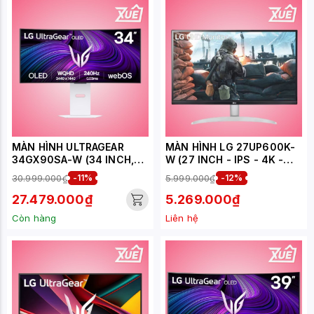
MÀN HÌNH ULTRAGEAR
MÀN HÌNH LG 27UP600K-
34GX90SA-W (34 INCH,
W (27 INCH - IPS - 4K -
WQHD, OLED, 240HZ,
60HZ - 5MS)
30.999.000₫
-11%
5.999.000₫
-12%
0.03MS, WEBOS, CONG)
27.479.000₫
5.269.000₫
Còn hàng
Liên hệ