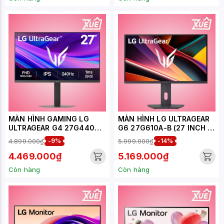
MÀN HÌNH GAMING LG
MÀN HÌNH LG ULTRAGEAR
ULTRAGEAR G4 27G440A-
G6 27G610A-B (27 INCH -
B (27 INCH - IPS - FHD -
IPS - 2K - 200HZ - 1MS)
4.899.000₫
-9%
5.999.000₫
-14%
240HZ - 1MS)
4.469.000₫
5.169.000₫
Còn hàng
Còn hàng