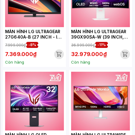
MÀN HÌNH LG ULTRAGEAR
MÀN HÌNH LG ULTRAGEAR
27G640A-B (27 INCH - IPS
39GX90SA-W (39 INCH,
- 2K - 300HZ - 1MS -
WQHD, OLED, 240HZ,
7.999.000₫
-8%
36.999.000₫
-11%
SPEAKER)
0.03MS, CONG)
7.369.000₫
32.979.000₫
Còn hàng
Còn hàng
MÀN HÌNH LG OLED
MÀN HÌNH LG ULTRAWIDE