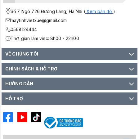
Số 7 Ngõ 726 Đường Láng, Hà Nội (
Xem bản đồ
)
maytinhvietxue@gmail.com
0568124444
Thời gian làm việc: 8h00 - 22h00
VỀ CHÚNG TÔI
CHÍNH SÁCH & HỖ TRỢ
HƯỚNG DẪN
HỖ TRỢ