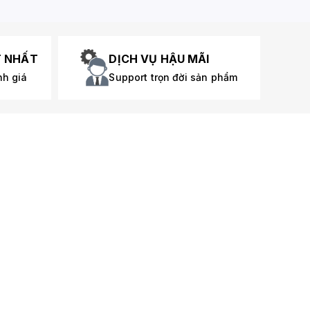
T NHẤT
DỊCH VỤ HẬU MÃI
nh giá
Support trọn đời sản phẩm