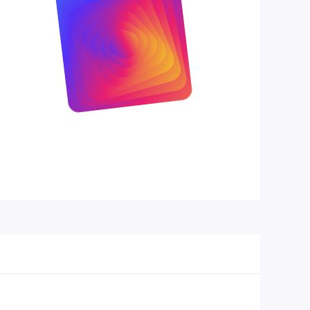
2 x HDMI 2.1, 1 x DisplayPort 1.4, 1 x
Cổng kết
USB-C, Hub USB, Giắc cắm tai
nối
nghe
Loa
Có
Thiết kế
công thái
Nghiêng, Điều chỉnh độ cao, Xoay
học
Treo
tường
Có
VESA