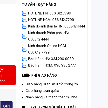
TƯ VẤN - ĐẶT HÀNG
HOTLINE HN: 056.612.7799
HOTLINE HCM: 056.612.7799
Kinh doanh Bán lẻ HN: 0568.12.4444
Kinh doanh Phân phối HN:
0568.12.4444
Kinh doanh Online HCM :
056.612.7799
Bảo Hành HN: 034.290.9989
Bảo Hành HCM: 096.935.2777
AY
MIỄN PHÍ GIAO HÀNG
D)
hàng
Giao hàng Grab siêu tốc trong 2h
Giao hàng toàn quốc
Nhận hàng và thanh toán tại nhà
Gửi
BUILD PC TRỌN GÓI SIÊU ƯU ĐÃI