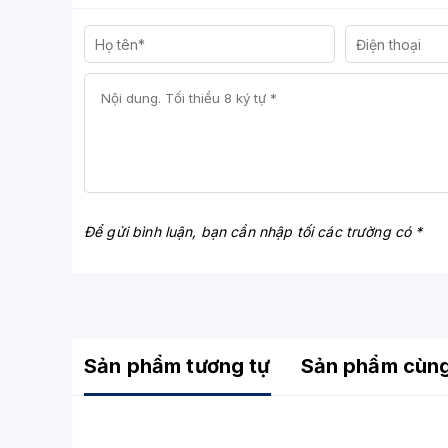
Độ bao phủ màu
98.5% DCI-P3
Công nghệ đồng bộ
NVIDIA G-SYNC Co
hình ảnh
2x HDMI 2.1, 1x D
Cổng kết nối
1x Audio Out
Âm thanh
Loa tích hợp (DTS
Để gửi bình luận, bạn cần nhập tối các trường có *
Hệ điều hành tích hợp
webOS – hỗ trợ Net
Crosshair, FPS Cou
Tính năng đặc biệt
Energy Saving
Chân đế
Điều chỉnh độ cao,
Sản phẩm tương tự
Sản phẩm cùn
Trọng lượng
Khoảng 8.3 kg
Tiêu thụ điện năng
~60W