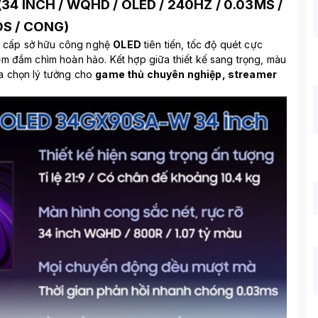
 INCH / WQHD / OLED / 240HZ / 0.03MS /
S / CONG)
o cấp sở hữu công nghệ
OLED
tiên tiến, tốc độ quét cực
ệm đắm chìm hoàn hảo. Kết hợp giữa thiết kế sang trọng, màu
ựa chọn lý tưởng cho
game thủ chuyên nghiệp, streamer