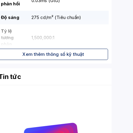
0.03ms (GtG)
phản hồi
Độ sáng
275 cd/m² (Tiêu chuẩn)
Tỷ lệ
tương
1,500,000:1
phản
Xem thêm thông số kỹ thuật
Không
98.5% DCI-P3
gian màu
Tin tức
Công nghệ
AMD FreeSync™ Premium, Tương
đồng bộ
thích NVIDIA® G-SYNC®
hóa
DisplayHDR™ True Black 400,
HDR
HDR10
Hệ điều
webOS
hành