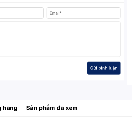
mpatible / AMD FreeSync Premium Pro
isplayPort 1.4, 1x USB Type-C (65W PD), 2x USB 3.0,
 HP:X hỗ trợ âm thanh vòm 3D)
flix, YouTube, trình duyệt web, Bluetooth, WiFi
nter, Black Stabilizer, Dynamic Action Sync, Smart
 xoay, nghiêng linh hoạt
g hãng
Sản phẩm đã xem