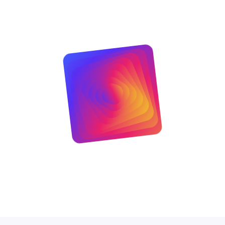
đắm chìm, sắc nét và sống động.
3ms
— hoàn hảo cho eSports.
ản và màu sắc cực kỳ trung thực.
i trí mà không cần PC.
 thiết bị di động.
 Pro + G-SYNC Compatible
đảm bảo mượt mà tuyệt đối.
.
trường sáng mạnh.
hàng đầu, mang lại
tốc độ, màu sắc và độ sâu hình ảnh
i 0.03ms
, cùng nền tảng
webOS thông minh
, đây là lựa
 hữu
một màn hình đa năng cao cấp
cho cả công việc lẫn
 Hà Nội
6, Quận Bình Thạnh — TP.HCM