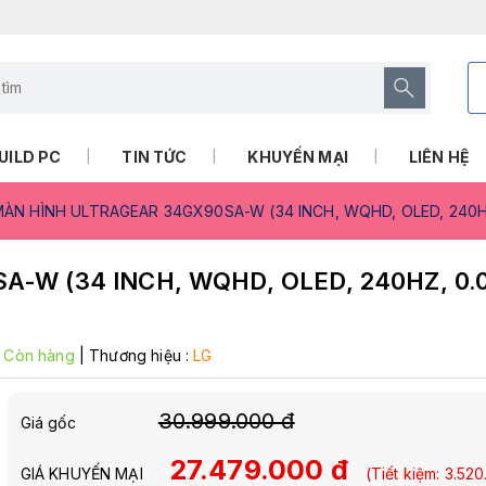
UILD PC
TIN TỨC
KHUYẾN MẠI
LIÊN HỆ
MÀN HÌNH ULTRAGEAR 34GX90SA-W (34 INCH, WQHD, OLED, 240H
-W (34 INCH, WQHD, OLED, 240HZ, 0.
:
Còn hàng
|
Thương hiệu :
LG
30.999.000 đ
Giá gốc
27.479.000 đ
GIÁ KHUYẾN MẠI
(Tiết kiệm:
3.520