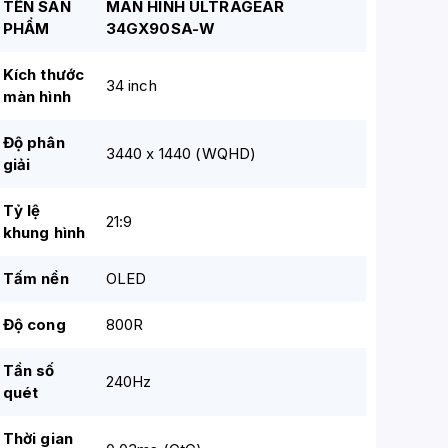
TÊN SẢN
MÀN HÌNH ULTRAGEAR
PHẨM
34GX90SA-W
Kích thước
34 inch
màn hình
Độ phân
3440 x 1440 (WQHD)
giải
Tỷ lệ
21:9
khung hình
Tấm nền
OLED
Độ cong
800R
Tần số
240Hz
quét
Thời gian