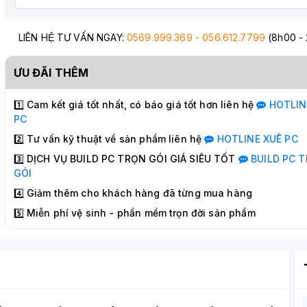
LIÊN HỆ TƯ VẤN NGAY:
0569.999.369 - 056.612.7799
(8h00 -
ƯU ĐÃI THÊM
1️⃣ Cam kết giá tốt nhất, có báo giá tốt hơn liên hệ
HOTLI
PC
2️⃣ Tư vấn kỹ thuật về sản phẩm liên hệ
HOTLINE
XUÊ PC
3️⃣ DỊCH VỤ BUILD PC TRỌN GÓI GIÁ SIÊU TỐT
BUILD PC
T
GÓI
4️⃣ Giảm thêm cho khách hàng đã từng mua hàng
5️⃣ Miễn phí vệ sinh - phần mềm trọn đời sản phẩm