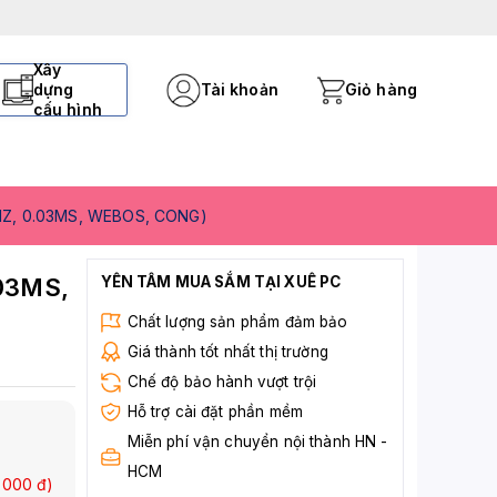
Xây
dựng
Tài khoản
Giỏ hàng
cấu hình
Z, 0.03MS, WEBOS, CONG)
03MS,
YÊN TÂM MUA SẮM TẠI XUÊ PC
Chất lượng sản phẩm đảm bảo
Giá thành tốt nhất thị trường
Chế độ bảo hành vượt trội
Hỗ trợ cài đặt phần mềm
Miễn phí vận chuyển nội thành HN -
HCM
.000
đ)