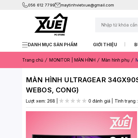
056 612 7799
maytinhvietxue@gmail.com
DANH MỤC SẢN PHẨM
GIỚI THIỆU
B
Trang chủ
MONITOR | MÀN HÌNH
Màn hình phụ
MÀN HÌNH ULTRAGEAR 34GX90SA
WEBOS, CONG)
Lượt xem:
268
|
0 đánh giá
|
Tình trạng 