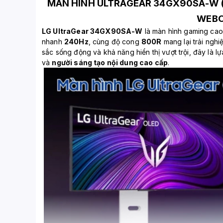
MÀN HÌNH ULTRAGEAR 34GX90SA-W (34
WEBO
LG UltraGear 34GX90SA-W
là màn hình gaming ca
nhanh
240Hz
, cùng độ cong
800R
mang lại trải nghi
sắc sống động và khả năng hiển thị vượt trội, đây là l
và
người sáng tạo nội dung cao cấp
.