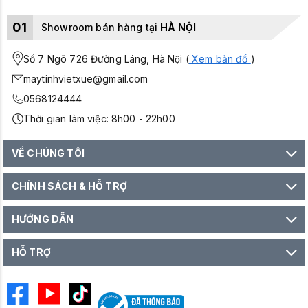
01
Showroom bán hàng tại
HÀ NỘI
Số 7 Ngõ 726 Đường Láng, Hà Nội (
Xem bản đồ
)
maytinhvietxue@gmail.com
0568124444
Thời gian làm việc: 8h00 - 22h00
VỀ CHÚNG TÔI
CHÍNH SÁCH & HỖ TRỢ
HƯỚNG DẪN
HỖ TRỢ