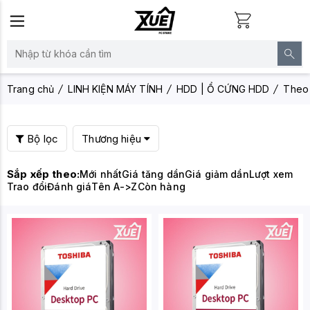
Trang chủ
LINH KIỆN MÁY TÍNH
HDD | Ổ CỨNG HDD
Theo 
Bộ lọc
Thương hiệu
Sắp xếp theo:
Mới nhất
Giá tăng dần
Giá giảm dần
Lượt xem
Trao đổi
Đánh giá
Tên A->Z
Còn hàng