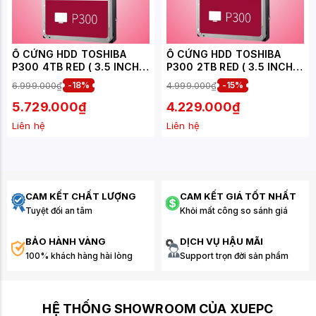
Ổ CỨNG HDD TOSHIBA
Ổ CỨNG HDD TOSHIBA
P300 4TB RED ( 3.5 INCH
P300 2TB RED ( 3.5 INCH
SATA III - 5400RPM -
SATA III - 7200RPM -
6.999.000₫
-18%
4.999.000₫
-15%
128MB ) ( HDWD240AZSTA
256MB ) ( HDWD320AZSTA
)
)
5.729.000₫
4.229.000₫
Liên hệ
Liên hệ
CAM KẾT CHẤT LƯỢNG
CAM KẾT GIÁ TỐT NHẤT
Tuyệt đối an tâm
Khỏi mất công so sánh giá
BẢO HÀNH VÀNG
DỊCH VỤ HẬU MÃI
100% khách hàng hài lòng
Support trọn đời sản phẩm
HỆ THỐNG SHOWROOM CỦA XUEPC