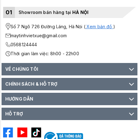
01
Showroom bán hàng tại
HÀ NỘI
Số 7 Ngõ 726 Đường Láng, Hà Nội (
Xem bản đồ
)
maytinhvietxue@gmail.com
0568124444
Thời gian làm việc: 8h00 - 22h00
VỀ CHÚNG TÔI
CHÍNH SÁCH & HỖ TRỢ
HƯỚNG DẪN
HỖ TRỢ