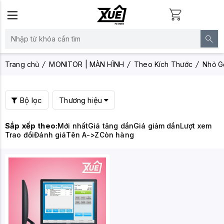
Trang chủ
MONITOR | MÀN HÌNH
Theo Kích Thước
Nhỏ G
Bộ lọc
Thương hiệu
Sắp xếp theo:
Mới nhất
Giá tăng dần
Giá giảm dần
Lượt xem
Trao đổi
Đánh giá
Tên A->Z
Còn hàng