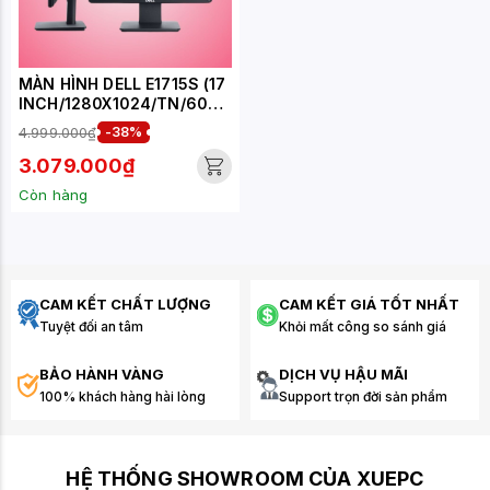
MÀN HÌNH DELL E1715S (17
INCH/1280X1024/TN/60HZ
/5MS/VUÔNG)
4.999.000₫
-38%
3.079.000₫
Còn hàng
CAM KẾT CHẤT LƯỢNG
CAM KẾT GIÁ TỐT NHẤT
Tuyệt đối an tâm
Khỏi mất công so sánh giá
BẢO HÀNH VÀNG
DỊCH VỤ HẬU MÃI
100% khách hàng hài lòng
Support trọn đời sản phẩm
HỆ THỐNG SHOWROOM CỦA XUEPC