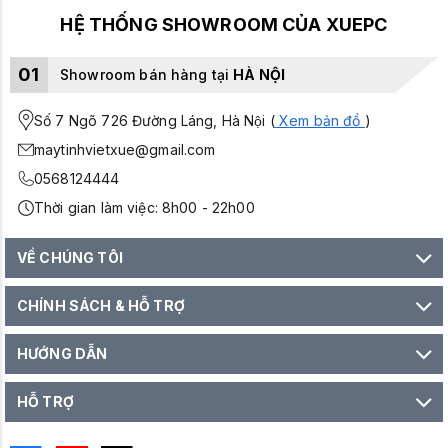
HỆ THỐNG SHOWROOM CỦA XUEPC
01
Showroom bán hàng tại
HÀ NỘI
Số 7 Ngõ 726 Đường Láng, Hà Nội (
Xem bản đồ
)
maytinhvietxue@gmail.com
0568124444
Thời gian làm việc: 8h00 - 22h00
VỀ CHÚNG TÔI
CHÍNH SÁCH & HỖ TRỢ
HƯỚNG DẪN
HỖ TRỢ