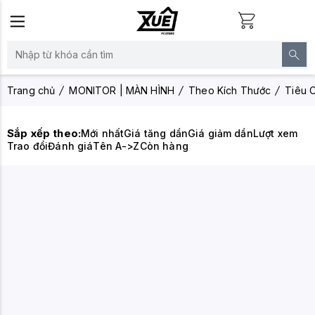
Trang chủ
MONITOR | MÀN HÌNH
Theo Kích Thước
Tiêu C
Sắp xếp theo:
Mới nhất
Giá tăng dần
Giá giảm dần
Lượt xem
Trao đổi
Đánh giá
Tên A->Z
Còn hàng