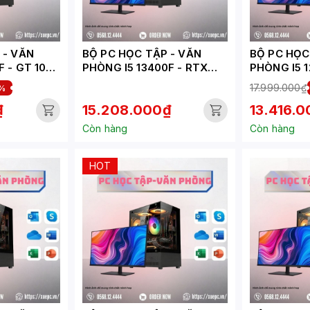
VĂN
BỘ PC HỌC TẬP - VĂN
BỘ PC HỌC T
F - GT 1030
PHÒNG I5 13400F - RTX
PHÒNG I5 1
)
3050 6GB ( XUEPC009-HV)
6500XT ( 
17.999.000₫
%
₫
15.208.000₫
13.416.
Còn hàng
Còn hàng
HOT