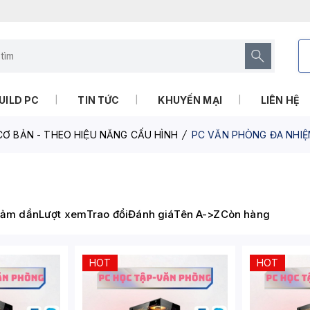
UILD PC
TIN TỨC
KHUYẾN MẠI
LIÊN HỆ
Ơ BẢN - THEO HIỆU NĂNG CẤU HÌNH
PC VĂN PHÒNG ĐA NHI
iảm dần
Lượt xem
Trao đổi
Đánh giá
Tên A->Z
Còn hàng
HOT
HOT