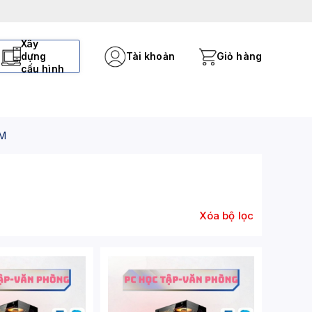
Xây
dựng
Tài khoản
Giỏ hàng
cấu hình
ỆM
Xóa bộ lọc