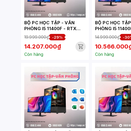
BỘ PC HỌC TẬP - VĂN
BỘ PC HỌC TẬP - 
PHÒNG I5 11400F - RTX
PHÒNG I5 11400
3050 6GB ( XUEPC002-HV)
( XUEPC001-HV
19.999.000₫
14.999.000₫
-29%
-30
14.207.000₫
10.566.000
Còn hàng
Còn hàng