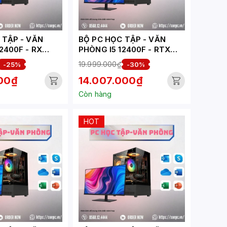
ẬP - VĂN
BỘ PC HỌC TẬP - VĂN
2400F - RX
PHÒNG I5 12400F - RTX
XUEPC096-HV)
3050 6GB ( XUEPC004-HV)
19.999.000₫
-25%
-30%
000₫
14.007.000₫
Còn hàng
HOT