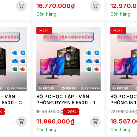
16.770.000₫
12.970.
XLAN |
1XUSB4 | WIFI 7 |
1XUSB4 | WI
ĐEN)
BLUETOOTH | 1XLAN |
BLUETOOTH
Còn hàng
Còn hàng
VESA | NOOS | ĐEN)
VESA | NOO
HOT
HOT
VĂN
BỘ PC HỌC TẬP - VĂN
BỘ PC HỌC
 5500 - GT
PHÒNG RYZEN 5 5500 - RX
PHÒNG I5 1
0-HV)
6500XT 4GB ( XUEPC278-
6500XT 4G
16.999.000₫
22.999.000₫
%
-29%
HV)
HV)
11.996.000₫
18.567.
Còn hàng
Còn hàng