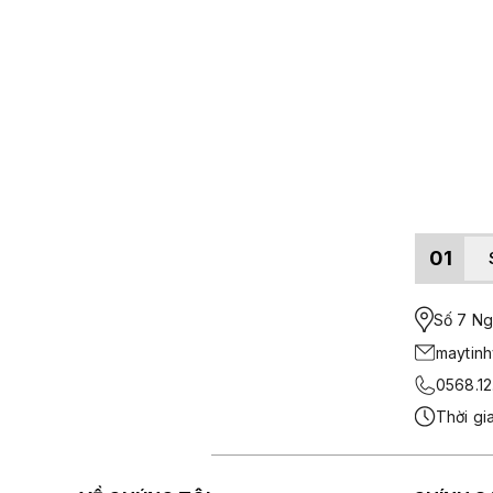
01
Số 7 Ngo
maytin
0568.12
Thời gi