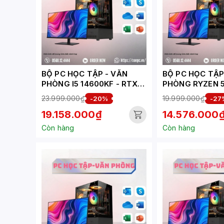
BỘ PC HỌC TẬP - VĂN
BỘ PC HỌC TẬP - 
PHÒNG I5 14600KF - RTX
PHÒNG RYZEN 5
3050 6GB (XUEPC034-HV)
RX 6500XT 4GB 
23.999.000₫
19.999.000₫
-20%
-27
XUEPC279-HV)
19.158.000₫
14.576.000
Còn hàng
Còn hàng