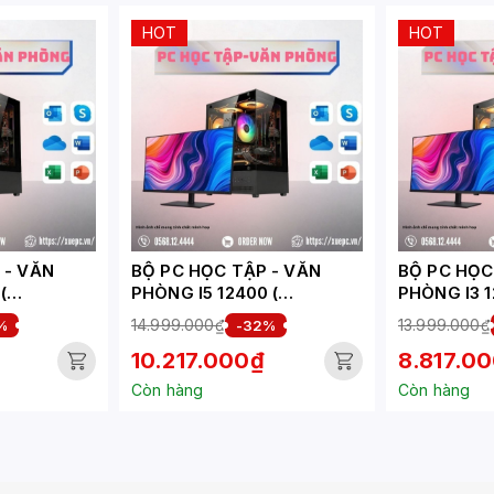
HOT
HOT
VĂN
BỘ PC HỌC TẬP - VĂN
BỘ PC HỌC T
(
PHÒNG I5 12400 (
PHÒNG I3 1
XUEPC267-HV)
XUEPC266
14.999.000₫
13.999.000₫
%
-32%
10.217.000₫
8.817.0
Còn hàng
Còn hàng