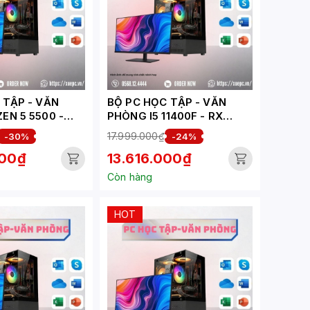
ẬP - VĂN
BỘ PC HỌC TẬP - VĂN
EN 5 5500 -
PHÒNG I5 11400F - RX
GB ( XUEPC191-
6500XT 4GB ( XUEPC327-
17.999.000₫
-30%
-24%
HV)
000₫
13.616.000₫
Còn hàng
HOT