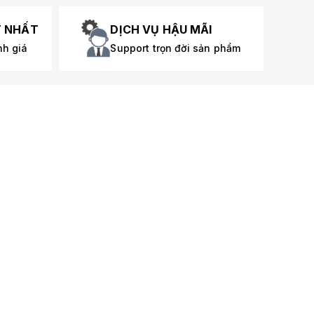
T NHẤT
DỊCH VỤ HẬU MÃI
nh giá
Support trọn đời sản phẩm