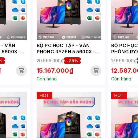
VĂN
BỘ PC HỌC TẬP - VĂN
BỘ PC HỌC T
 5600X -
PHÒNG RYZEN 5 5600X -
PHÒNG RYZ
(
RTX 3050 6GB (
RTX 3050 6
20.999.000₫
17.999.000₫
%
-28%
XUEPC203-HV)
HV)
₫
15.167.000₫
12.587.
Còn hàng
Còn hàng
HOT
HOT