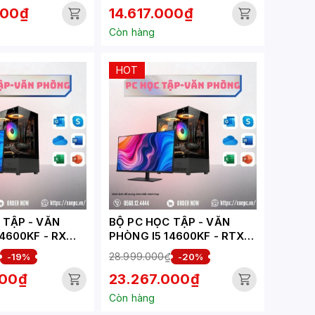
000₫
14.617.000₫
FI 7 |
 | 1XLAN |
Còn hàng
S | ĐEN)
HOT
 TẬP - VĂN
BỘ PC HỌC TẬP - VĂN
4600KF - RX
PHÒNG I5 14600KF - RTX
B (XUEPC043-
5060 8GB (XUEPC038-HV)
28.999.000₫
-19%
-20%
000₫
23.267.000₫
Còn hàng