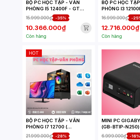
BỘ PC HỌC TẬP - VĂN
BỘ PC HỌC TẬP
PHÒNG I5 12400F - GT
PHÒNG I3 12100
1030 ( XUEPC003-HV)
6500XT 4GB (X
15.999.000₫
16.999.000₫
-35%
-25
HV)
10.366.000₫
12.716.000₫
Còn hàng
Còn hàng
HOT
BỘ PC HỌC TẬP - VĂN
MINI PC GIGABY
PHÒNG I7 12700 (
(GB-BTIP-N250) 
XUEPC268-HV)
1XD5-4800 | 1X
21.999.000₫
6.999.000₫
-28%
-16
SATA | 1XHDMI |