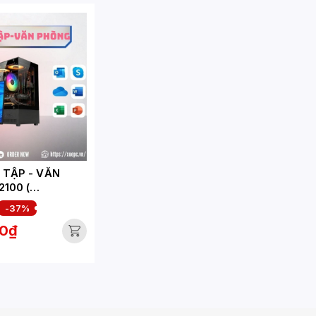
ẬP - VĂN
2100 (
-HV)
-37%
00₫