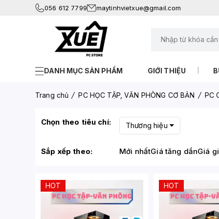
056 612 7799
maytinhvietxue@gmail.com
DANH MỤC SẢN PHẨM
GIỚI THIỆU
B
Trang chủ
PC HỌC TẬP, VĂN PHÒNG CƠ BẢN
PC C
Chọn theo tiêu chí:
Thương hiệu
Sắp xếp theo:
Mới nhất
Giá tăng dần
Giá g
HOT
HOT