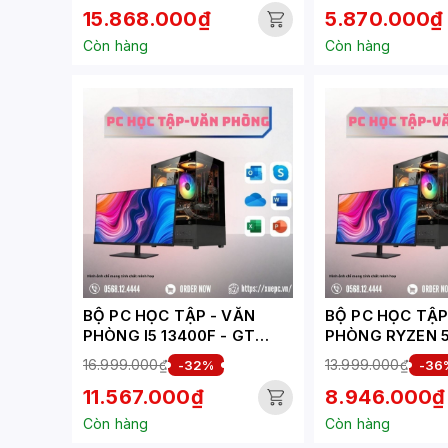
15.868.000₫
5.870.000₫
BLUETOOTH | 1
VESA | NOOS | 
Còn hàng
Còn hàng
BỘ PC HỌC TẬP - VĂN
BỘ PC HỌC TẬP - 
PHÒNG I5 13400F - GT
PHÒNG RYZEN 5
1030 ( XUEPC277-HV)
1030 ( XUEPC19
16.999.000₫
13.999.000₫
-32%
-36
11.567.000₫
8.946.000₫
Còn hàng
Còn hàng