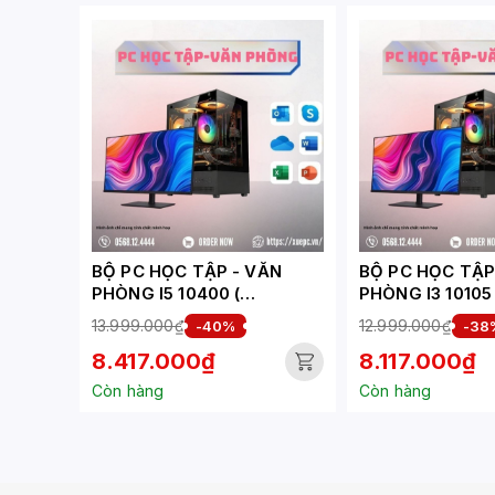
BỘ PC HỌC TẬP - VĂN
BỘ PC HỌC TẬP - 
PHÒNG I5 10400 (
PHÒNG I3 10105 
XUEPC273-HV)
XUEPC272-HV)
13.999.000₫
12.999.000₫
-40%
-38
8.417.000₫
8.117.000₫
Còn hàng
Còn hàng