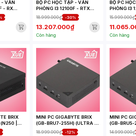
 - VĂN
BỘ PC HỌC TẬP - VĂN
BỘ PC HỌC T
F - RX
PHÒNG I3 12100F - RTX
PHÒNG I3 12100F
UEPC276-
3050 6GB ( XUEPC275-HV)
( XUEPC27
18.999.000₫
15.999.000₫
%
-30%
13.207.000₫
11.065.
Còn hàng
Còn hàng
TE BRIX
MINI PC GIGABYTE BRIX
MINI PC G
(N250 |
(GB-BRU7-255H) (ULTRA 7
(GB-BRU5-
 NVME/1X
255H | 2XD5-6400 |
225H | 2XD
18.999.000₫
14.999.000₫
%
-12%
 WIFI |
2XNVME | 2XHDMI |
2XNVME | 