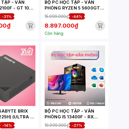
ẬP - VĂN
BỘ PC HỌC TẬP - VĂN
 - GT 1030
PHÒNG RYZEN 5 5600GT (
4-HV)
XUEPC271-HV)
15.999.000₫
-31%
-44%
000₫
8.897.000₫
Còn hàng
IGABYTE BRIX
BỘ PC HỌC TẬP - VĂN
225H) (ULTRA 5
PHÒNG I5 13400F - RX
5-6400 |
6500XT 4GB ( XUEPC324-
19.999.000₫
-14%
-27%
2XHDMI |
HV)