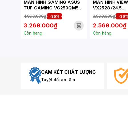
MÀN HÌNH GAMING ASUS
MÀN HÌNH VIE
TUF GAMING VG259QM5A
VX2528 (24.5
(24.5 INCH - IPS - FHD -
INCH/FHD/IPS/1
4.999.000₫
3.999.000₫
-35%
-36
0.3MS - 240HZ - SPEAKER)
S/LOA)
3.269.000₫
2.569.000₫
Còn hàng
Còn hàng
CAM KẾT CHẤT LƯỢNG
Tuyệt đối an tâm