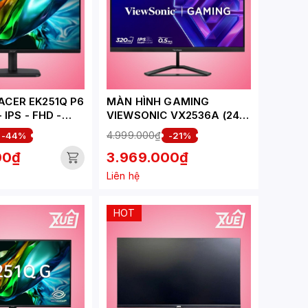
MÀN HÌNH GAMING
- IPS - FHD -
VIEWSONIC VX2536A (24.5
S)
INCH - IPS - FHD - 320HZ -
4.999.000₫
-44%
-21%
0.5MS)
00₫
3.969.000₫
Liên hệ
HOT