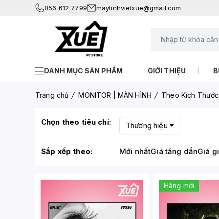
056 612 7799
maytinhvietxue@gmail.com
DANH MỤC SẢN PHẨM
GIỚI THIỆU
B
Trang chủ
MONITOR | MÀN HÌNH
Theo Kích Thước
Chọn theo tiêu chí:
Thương hiệu
Sắp xếp theo:
Mới nhất
Giá tăng dần
Giá g
Hàng mới