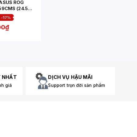
 ASUS ROG
59CMS (24.5
FAST
-17%
/1MS/USB-C)
00₫
T NHẤT
DỊCH VỤ HẬU MÃI
nh giá
Support trọn đời sản phẩm