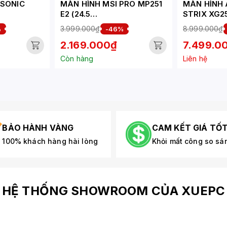
WSONIC
MÀN HÌNH MSI PRO MP251
MÀN HÌNH
E2 (24.5
STRIX XG2
80HZ/0.5M
INCH/FHD/IPS/120HZ/1MS/L
INCH/FHD/
3.999.000₫
8.999.000₫
%
-46%
OA)
IPS/310HZ
2.169.000₫
7.499.0
Còn hàng
Liên hệ
BẢO HÀNH VÀNG
CAM KẾT GIÁ TỐ
100% khách hàng hài lòng
Khỏi mất công so sá
HỆ THỐNG SHOWROOM CỦA XUEPC