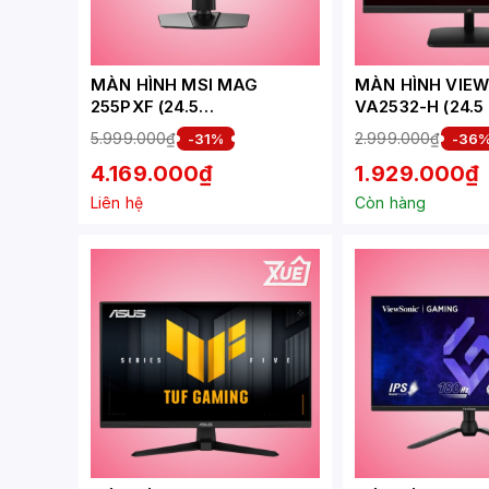
MÀN HÌNH MSI MAG
MÀN HÌNH VIE
255PXF (24.5
VA2532-H (24.5 
INCH/FHD/RAPID
- FHD - 100HZ -
5.999.000₫
2.999.000₫
-31%
-36
IPS/300HZ/0.05MS/LOA)
4.169.000₫
1.929.000₫
Liên hệ
Còn hàng