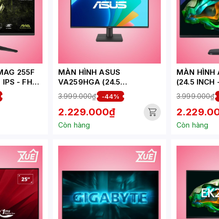
MAG 255F
MÀN HÌNH ASUS
MÀN HÌNH ACER EK251Q P6
- IPS - FHD
VA259HGA (24.5
(24.5 INCH 
)
INCH/FHD/IPS/120HZ/1MS/L
144HZ - 1M
3.999.000₫
3.999.000₫
-44%
OA)
2.229.000₫
2.229.0
Còn hàng
Còn hàng