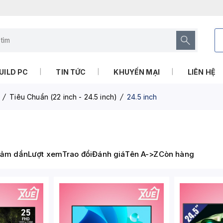
UILD PC
TIN TỨC
KHUYẾN MẠI
LIÊN HỆ
Tiêu Chuẩn (22 inch - 24.5 inch)
24.5 inch
iảm dần
Lượt xem
Trao đổi
Đánh giá
Tên A->Z
Còn hàng