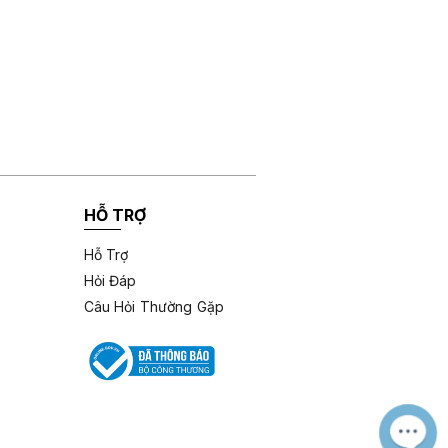
HỖ TRỢ
Hỗ Trợ
Hỏi Đáp
Câu Hỏi Thường Gặp
M
Z