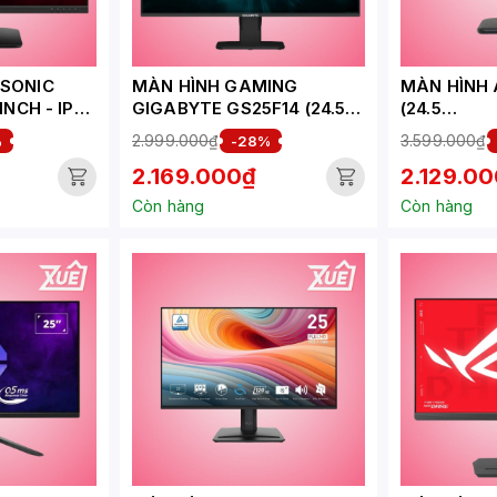
WSONIC
MÀN HÌNH GAMING
MÀN HÌNH 
INCH - IPS
GIGABYTE GS25F14 (24.5
(24.5
 1MS)
INCH - IPS - FHD - 144HZ -
INCH/FHD/I
2.999.000₫
3.599.000₫
%
-28%
1MS)
2.169.000₫
2.129.0
Còn hàng
Còn hàng