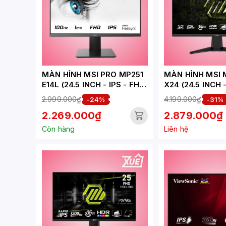
MÀN HÌNH MSI PRO MP251
MÀN HÌNH MSI 
E14L (24.5 INCH - IPS - FHD
X24 (24.5 INCH 
- 144HZ - 1MS)
- 240HZ - 0.5MS
2.999.000₫
4.199.000₫
-24%
-31%
2.269.000₫
2.879.000₫
Còn hàng
Liên hệ