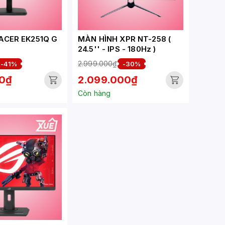
ACER EK251Q G
MÀN HÌNH XPR NT-258 (
24.5'' - IPS - 180Hz )
PS/120HZ/1MS)
2.999.000₫
-41%
-30%
00₫
2.099.000₫
Còn hàng