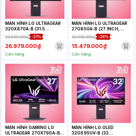
MÀN HÌNH LG ULTRAGEAR
MÀN HÌNH LG ULTRAGEAR
32GX870A-B (31.5
27G850A-B (27 INCH,
INCH/OLED/UHD-
NANO IPS, UHD-240HZ,
33.999.000₫
-21%
20.999.000₫
-26%
240HZ/FHD-
FHD-480HZ, 1MS)
480HZ/0.03MS/USB-C)
26.979.000₫
15.479.000₫
Còn hàng
Còn hàng
MÀN HÌNH GAMING LG
MÀN HÌNH LG OLED
ULTRAGEAR 27GX790A-B
32GS95UV-B (32