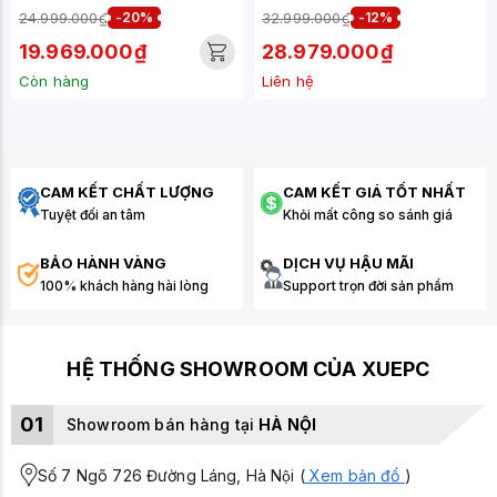
(26.5 INCH - OLED - 2K -
INCH/OLED/UHD-
24.999.000₫
-20%
32.999.000₫
-12%
480HZ - 0.03MS)
240HZ/FHD-
480HZ/0.03MS)
19.969.000₫
28.979.000₫
Còn hàng
Liên hệ
CAM KẾT CHẤT LƯỢNG
CAM KẾT GIÁ TỐT NHẤT
Tuyệt đối an tâm
Khỏi mất công so sánh giá
BẢO HÀNH VÀNG
DỊCH VỤ HẬU MÃI
100% khách hàng hài lòng
Support trọn đời sản phẩm
HỆ THỐNG SHOWROOM CỦA XUEPC
01
Showroom bán hàng tại
HÀ NỘI
Số 7 Ngõ 726 Đường Láng, Hà Nội (
Xem bản đồ
)