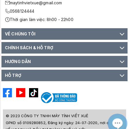
maytinhvietxue@gmail.com
0568124444
Thời gian làm việc: 8h00 - 22h00
VỀ CHÚNG TÔI
CHÍNH SÁCH & HỖ TRỢ
HƯỚNG DẪN
HỖ TRỢ
© 2023 CÔNG TY TNHH MÁY TÍNH VIẾT XUÊ
GPKD số 0109280852, Đăng ký ngày: 24-07-2020, nơi cấp SỞ
M
Z