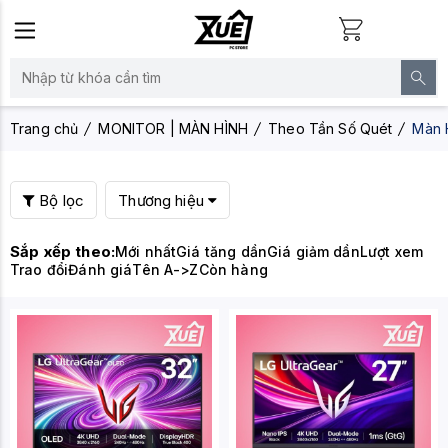
Trang chủ
MONITOR | MÀN HÌNH
Theo Tần Số Quét
Màn 
Bộ lọc
Thương hiệu
Sắp xếp theo:
Mới nhất
Giá tăng dần
Giá giảm dần
Lượt xem
Trao đổi
Đánh giá
Tên A->Z
Còn hàng