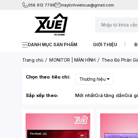
056 612 7799
maytinhvietxue@gmail.com
DANH MỤC SẢN PHẨM
GIỚI THIỆU
B
Trang chủ
MONITOR | MÀN HÌNH
Theo Độ Phân Gia
Chọn theo tiêu chí:
Thương hiệu
Sắp xếp theo:
Mới nhất
Giá tăng dần
Giá g