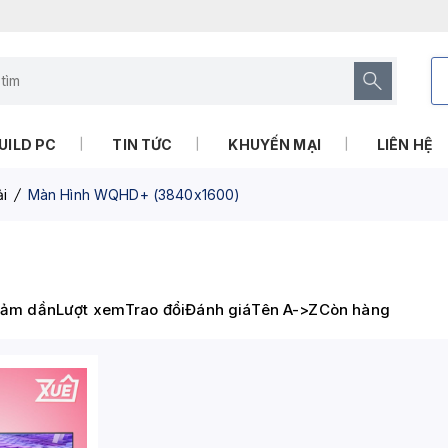
UILD PC
TIN TỨC
KHUYẾN MẠI
LIÊN HỆ
̉i
Màn Hình WQHD+ (3840x1600)
iảm dần
Lượt xem
Trao đổi
Đánh giá
Tên A->Z
Còn hàng