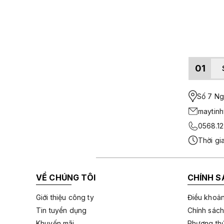
01
Số 7 Ngo
maytin
0568.12
Thời gi
VỀ CHÚNG TÔI
CHÍNH S
Giới thiệu công ty
Điều khoản
Tin tuyển dụng
Chính sách
Khuyến mãi
Phương thứ