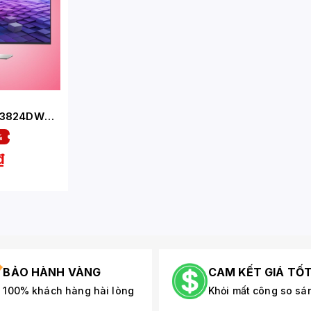
U3824DW
%
S/60HZ/5M
₫
BẢO HÀNH VÀNG
CAM KẾT GIÁ TỐ
100% khách hàng hài lòng
Khỏi mất công so sá