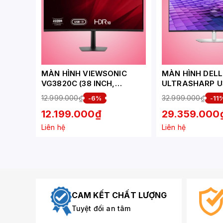
MÀN HÌNH VIEWSONIC
MÀN HÌNH DELL
VG3820C (38 INCH,
ULTRASHARP 
WQHD+, IPS, 75HZ, 5MS,
(38
12.999.000₫
32.999.000₫
-6%
-11
LOA, CONG)
INCH/WQHD/IP
12.199.000₫
29.359.000
S/CONG)
Liên hệ
Liên hệ
CAM KẾT CHẤT LƯỢNG
Tuyệt đối an tâm