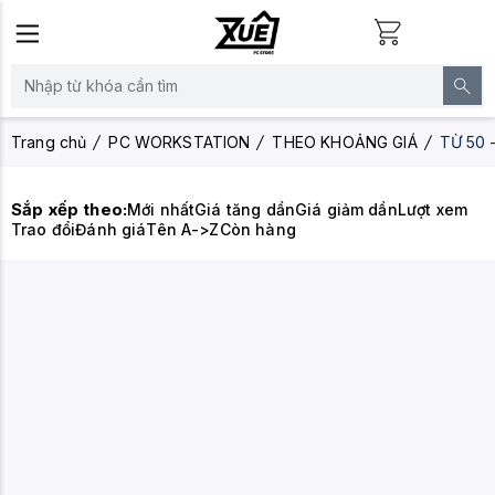
Trang chủ
PC WORKSTATION
THEO KHOẢNG GIÁ
TỪ 50 
Sắp xếp theo:
Mới nhất
Giá tăng dần
Giá giảm dần
Lượt xem
Trao đổi
Đánh giá
Tên A->Z
Còn hàng