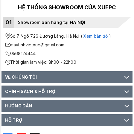
HỆ THỐNG SHOWROOM CỦA XUEPC
01
Showroom bán hàng tại
HÀ NỘI
Số 7 Ngõ 726 Đường Láng, Hà Nội (
Xem bản đồ
)
maytinhvietxue@gmail.com
0568124444
Thời gian làm việc: 8h00 - 22h00
VỀ CHÚNG TÔI
CHÍNH SÁCH & HỖ TRỢ
HƯỚNG DẪN
HỖ TRỢ