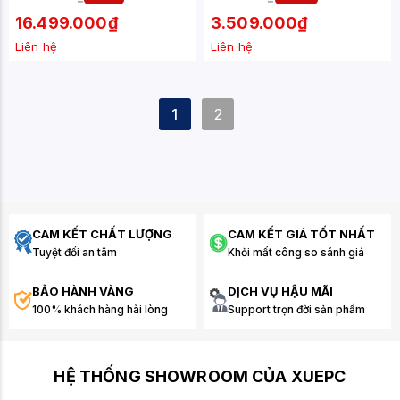
QD-OLED - 2K - 0.03MS -
280HZ)
16.499.000₫
3.509.000₫
Liên hệ
Liên hệ
1
2
CAM KẾT CHẤT LƯỢNG
CAM KẾT GIÁ TỐT NHẤT
Tuyệt đối an tâm
Khỏi mất công so sánh giá
BẢO HÀNH VÀNG
DỊCH VỤ HẬU MÃI
100% khách hàng hài lòng
Support trọn đời sản phẩm
HỆ THỐNG SHOWROOM CỦA XUEPC