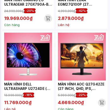
ULTRAGEAR 27GX790A-B
EGM27Q100P (27
(26.5 INCH - OLED - 2K -
INCH/QHD/IPS/100HZ/1MS)
24.999.000₫
-20%
4.999.000₫
-42%
480HZ - 0.03MS)
19.969.000₫
2.879.000₫
Còn hàng
Liên hệ
MÀN HÌNH DELL
MÀN HÌNH AOC Q27G42ZE
ULTRASHARP U2724DE (27
(27 INCH, QHD, IPS,
INCH/QHD/IPS/120HZ/5MS/
260HZ, 1MS)
13.999.000₫
-16%
5.999.000₫
-22%
USB-
C/RJ45/THUNDERBOLT)
11.769.000₫
4.669.000₫
Liên hệ
Còn hàng