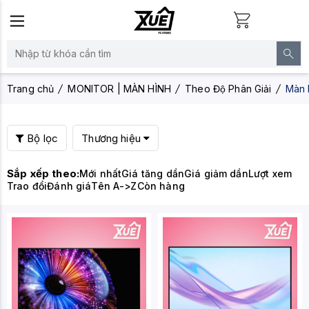
Trang chủ
MONITOR | MÀN HÌNH
Theo Độ Phân Giải
Màn
Bộ lọc
Thương hiệu
Sắp xếp theo:
Mới nhất
Giá tăng dần
Giá giảm dần
Lượt xem
Trao đổi
Đánh giá
Tên A->Z
Còn hàng