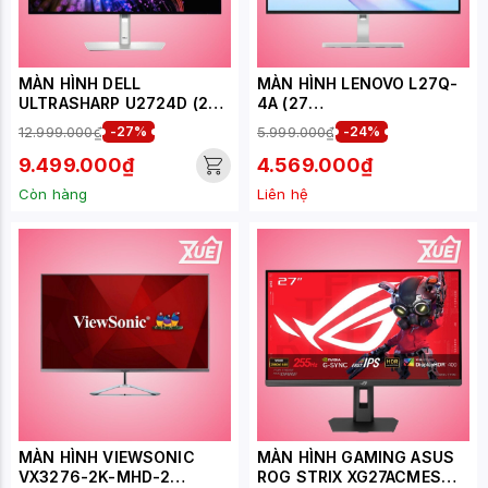
MÀN HÌNH DELL
MÀN HÌNH LENOVO L27Q-
ULTRASHARP U2724D (27
4A (27
INCH/QHD/IPS/120HZ/5MS/
INCH/QHD/IPS/100HZ/4MS
12.999.000₫
-27%
5.999.000₫
-24%
USB-C)
/LOA) (67BFGAC6VN)
9.499.000₫
4.569.000₫
Còn hàng
Liên hệ
MÀN HÌNH VIEWSONIC
MÀN HÌNH GAMING ASUS
VX3276-2K-MHD-2
ROG STRIX XG27ACMES