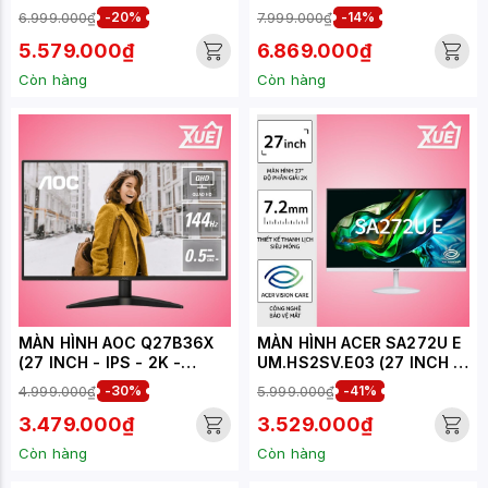
(31.5INCH/QHD/IPS/75HZ/4
(27 INCH - IPS - 2K -
6.999.000₫
-20%
7.999.000₫
-14%
MS/HDMI+DP+MDP)
255HZ - 1MS)
5.579.000₫
6.869.000₫
Còn hàng
Còn hàng
MÀN HÌNH AOC Q27B36X
MÀN HÌNH ACER SA272U E
(27 INCH - IPS - 2K -
UM.HS2SV.E03 (27 INCH -
144HZ - 0.5MS)
2K - IPS - 100HZ - 4MS -
4.999.000₫
-30%
5.999.000₫
-41%
TRẮNG - SPEAKER)
3.479.000₫
3.529.000₫
Còn hàng
Còn hàng