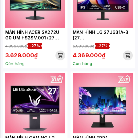
MÀN HÌNH ACER SA272U
MÀN HÌNH LG 27U631A-B
G0 UM.HS2SV.001 (27
(27
INCH - IPS - 2K - 120HZ -
INCH/QHD/IPS/100HZ/5MS/
4.999.000₫
-27%
5.999.000₫
-27%
1MS - ĐEN - SPEAKER)
USB-C 15W)
3.629.000₫
4.369.000₫
Còn hàng
Còn hàng
MÀN HÌNH GAMING LG
MÀN HÌNH EDRA