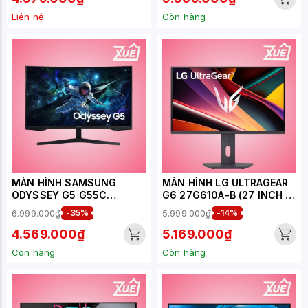
Liên hệ
Còn hàng
MÀN HÌNH SAMSUNG
MÀN HÌNH LG ULTRAGEAR
ODYSSEY G5 G55C
G6 27G610A-B (27 INCH -
LS27CG552EEXXV (27
IPS - 2K - 200HZ - 1MS)
6.999.000₫
-35%
5.999.000₫
-14%
INCH/QHD/VA/165HZ/1MS/
CONG)
4.569.000₫
5.169.000₫
Còn hàng
Còn hàng