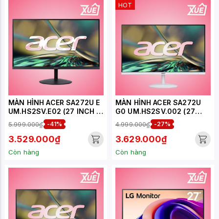
HOT
MÀN HÌNH ACER SA272U E
MÀN HÌNH ACER SA272U
UM.HS2SV.E02 (27 INCH -
G0 UM.HS2SV.002 (27
2K - IPS - 100HZ - 4MS -
INCH - IPS - 2K - 120HZ -
5.999.000₫
-41%
4.999.000₫
-27%
SPEAKER)
1MS - TRẮNG - SPEAKER)
3.529.000₫
3.629.000₫
Còn hàng
Còn hàng