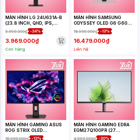
MÀN HÌNH LG 24U631A-B
MÀN HÌNH SAMSUNG
(23.8 INCH, QHD, IPS,
ODYSSEY OLED G6 G60SD
100HZ, 5MS, USB-C 15W)
LS27DG602SEXXV (27
5.999.000₫
-34%
18.999.000₫
-13%
INCH/QHD/OLED/360HZ/0.
03MS)
3.969.000₫
16.479.000₫
Còn hàng
Liên hệ
MÀN HÌNH GAMING ASUS
MÀN HÌNH GAMING EDRA
ROG STRIX OLED
EGM27Q100PR (27
XG27ACDMS (26.5 INCH -
INCH/QHD/IPS/100HZ/1MS)
18.999.000₫
-13%
4.999.000₫
-30%