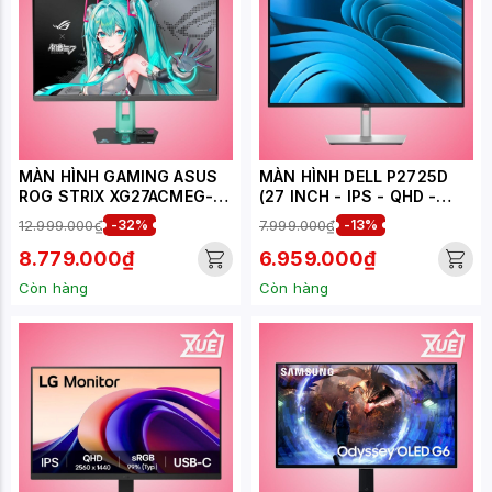
MÀN HÌNH GAMING ASUS
MÀN HÌNH DELL P2725D
ROG STRIX XG27ACMEG-G
(27 INCH - IPS - QHD -
HATSUNE MIKU EDITION
100HZ- 5MS)
12.999.000₫
-32%
7.999.000₫
-13%
(27 INCH - IPS - 2K - 1MS -
260HZ - USB TYPEC)
8.779.000₫
6.959.000₫
Còn hàng
Còn hàng