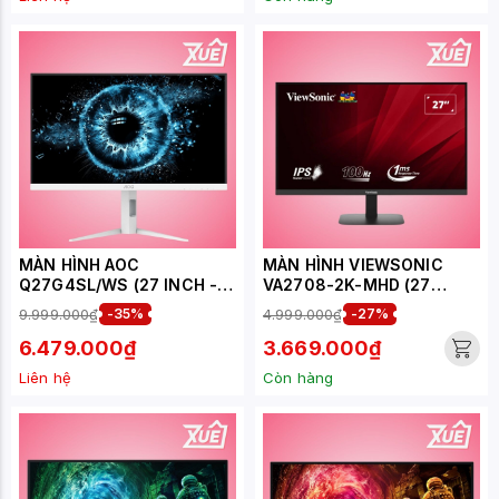
MÀN HÌNH AOC
MÀN HÌNH VIEWSONIC
Q27G4SL/WS (27 INCH -
VA2708-2K-MHD (27
IPS - 2K - 320HZ - 0.3MS -
INCH/QHD/IPS/100HZ/1MS/
9.999.000₫
-35%
4.999.000₫
-27%
TRẮNG)
LOA)
6.479.000₫
3.669.000₫
Liên hệ
Còn hàng