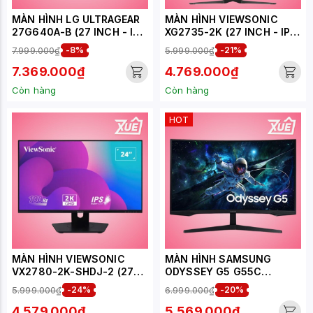
MÀN HÌNH LG ULTRAGEAR
MÀN HÌNH VIEWSONIC
27G640A-B (27 INCH - IPS
XG2735-2K (27 INCH - IPS
- 2K - 300HZ - 1MS -
- 2K - 210HZ - 1MS)
7.999.000₫
-8%
5.999.000₫
-21%
SPEAKER)
7.369.000₫
4.769.000₫
Còn hàng
Còn hàng
HOT
MÀN HÌNH VIEWSONIC
MÀN HÌNH SAMSUNG
VX2780-2K-SHDJ-2 (27
ODYSSEY G5 G55C
INCH/QHD/IPS/100HZ/4MS
LS32CG552EEXXV (32
5.999.000₫
-24%
6.999.000₫
-20%
)
INCH/QHD/VA/165HZ/1MS/
CONG)
4.579.000₫
5.569.000₫