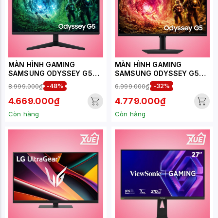
MÀN HÌNH GAMING
MÀN HÌNH GAMING
SAMSUNG ODYSSEY G5
SAMSUNG ODYSSEY G5
G53F LS27FG530EEXXV
G50F LS27FG502EEXXV
8.999.000₫
-48%
6.999.000₫
-32%
(27 INCH - IPS - 2K -
180HZ - 1MS)
4.669.000₫
4.779.000₫
Còn hàng
Còn hàng