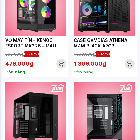
VỎ MÁY TÍNH KENOO
CASE GAMDIAS ATHENA
ESPORT MK326 - MÀU
M4M BLACK ARGB
ĐEN MATX
CAATHEM4MBLGA
599.000₫
-20%
1.999.000₫
-32%
479.000₫
1.369.000₫
Còn hàng
Còn hàng