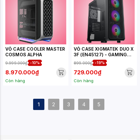
VỎ CASE COOLER MASTER
VỎ CASE XIGMATEK DUO X
COSMOS ALPHA
3F (EN45127) - GAMING
ATX, KÈM 03 FAN
9.999.000₫
-10%
899.000₫
-19%
XIGMATEK Z20F
8.970.000₫
729.000₫
Còn hàng
Còn hàng
1
2
3
4
5