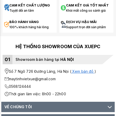
CAM KẾT CHẤT LƯỢNG
CAM KẾT GIÁ TỐT NHẤT
Tuyệt đối an tâm
Khỏi mất công so sánh giá
BẢO HÀNH VÀNG
DỊCH VỤ HẬU MÃI
100% khách hàng hài lòng
Support trọn đời sản phẩm
HỆ THỐNG SHOWROOM CỦA XUEPC
01
Showroom bán hàng tại
HÀ NỘI
Số 7 Ngõ 726 Đường Láng, Hà Nội (
Xem bản đồ
)
maytinhvietxue@gmail.com
0568124444
Thời gian làm việc: 8h00 - 22h00
VỀ CHÚNG TÔI