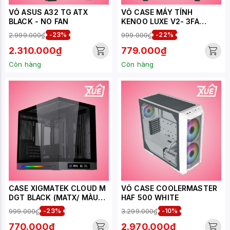
VỎ ASUS A32 TG ATX
VỎ CASE MÁY TÍNH
BLACK - NO FAN
KENOO LUXE V2- 3FA
BLACK (ATX, MÀU ĐEN )
2.999.000₫
-23%
999.000₫
-22%
CASE BỂ CÁ
2.310.000₫
779.000₫
Còn hàng
Còn hàng
CASE XIGMATEK CLOUD M
VỎ CASE COOLERMASTER
DGT BLACK (MATX/ MÀU
HAF 500 WHITE
ĐEN) - NO FAN
999.000₫
-23%
3.299.000₫
-10%
770.000₫
2.970.000₫