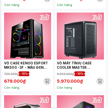
Còn hàng
Còn hàng
VỎ CASE KENOO ESPORT
VỎ MÁY TÍNH/ CASE
MK500 -3F - MÀU ĐEN
COOLER MASTER
MATX (3 FAN RGB)
MASTERFRAME 600
799.000₫
-15%
6.599.000₫
-10%
BLACK/ ĐEN
679.000₫
5.970.000₫
Còn hàng
Còn hàng