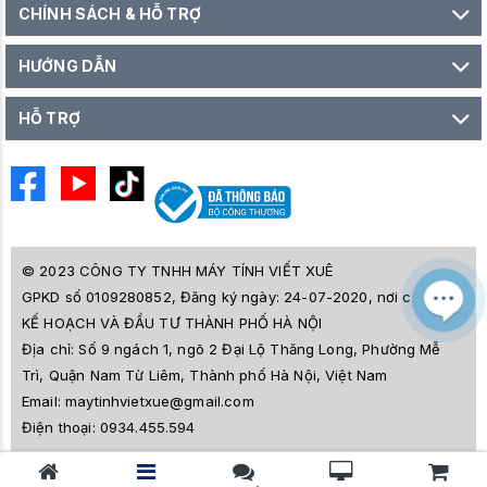
CHÍNH SÁCH & HỖ TRỢ
HƯỚNG DẪN
HỖ TRỢ
© 2023 CÔNG TY TNHH MÁY TÍNH VIẾT XUÊ
GPKD số 0109280852, Đăng ký ngày: 24-07-2020, nơi cấp SỞ
M
Z
KẾ HOẠCH VÀ ĐẦU TƯ THÀNH PHỐ HÀ NỘI
L
Địa chỉ:
Số 9 ngách 1, ngõ 2 Đại Lộ Thăng Long, Phường Mễ
e
a
Trì, Quận Nam Từ Liêm, Thành phố Hà Nội, Việt Nam
i
Email:
maytinhvietxue@gmail.com
s
l
Điện thoại:
0934.455.594
ê
s
o