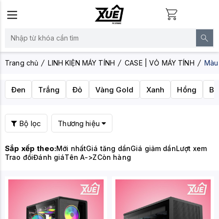
Trang chủ
LINH KIỆN MÁY TÍNH
CASE | VỎ MÁY TÍNH
Màu
Đen
Trắng
Đỏ
Vàng Gold
Xanh
Hồng
Bạ
Bộ lọc
Thương hiệu
Sắp xếp theo:
Mới nhất
Giá tăng dần
Giá giảm dần
Lượt xem
Trao đổi
Đánh giá
Tên A->Z
Còn hàng