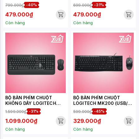
MK240 NANO WIRELESS
MK235 WIRELESS (USB/
799.000₫
-40%
699.000₫
-31%
(USB/ĐEN)
ĐEN)
479.000₫
479.000₫
Còn hàng
Còn hàng
BỘ BÀN PHÍM CHUỘT
BỘ BÀN PHÍM CHUỘT
KHÔNG DÂY LOGITECH
LOGITECH MK200 (USB/
MK540 (WIRELESS
ĐEN)
1.599.000₫
-31%
599.000₫
-45%
2.4GHZ/ĐEN)
1.099.000₫
329.000₫
Còn hàng
Còn hàng