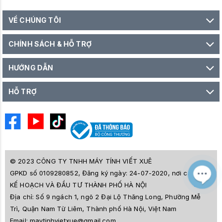
VỀ CHÚNG TÔI
CHÍNH SÁCH & HỖ TRỢ
HƯỚNG DẪN
HỖ TRỢ
© 2023 CÔNG TY TNHH MÁY TÍNH VIẾT XUÊ
GPKD số 0109280852, Đăng ký ngày: 24-07-2020, nơi cấp SỞ
M
Z
KẾ HOẠCH VÀ ĐẦU TƯ THÀNH PHỐ HÀ NỘI
L
Địa chỉ:
Số 9 ngách 1, ngõ 2 Đại Lộ Thăng Long, Phường Mễ
e
a
Trì, Quận Nam Từ Liêm, Thành phố Hà Nội, Việt Nam
i
Email:
maytinhvietxue@gmail.com