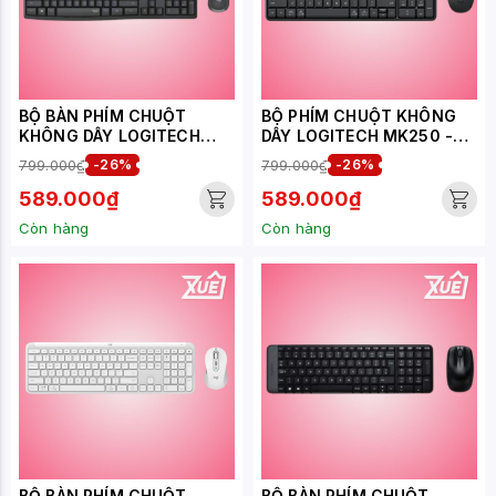
BỘ BÀN PHÍM CHUỘT
BỘ PHÍM CHUỘT KHÔNG
KHÔNG DÂY LOGITECH
DÂY LOGITECH MK250 -
MK295 MÀU ĐEN
MÀU XÁM
799.000₫
-26%
799.000₫
-26%
(USB/SILENTTOUCH)
589.000₫
589.000₫
Còn hàng
Còn hàng
BỘ BÀN PHÍM CHUỘT
BỘ BÀN PHÍM CHUỘT