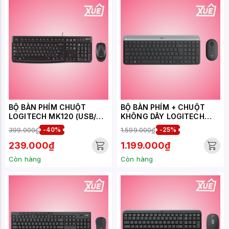
BỘ BÀN PHÍM CHUỘT
BỘ BÀN PHÍM + CHUỘT
LOGITECH MK120 (USB/
KHÔNG DÂY LOGITECH
ĐEN)
MK470 (USB/MÀU ĐEN)
399.000₫
-40%
1.599.000₫
-25%
239.000₫
1.199.000₫
Còn hàng
Còn hàng