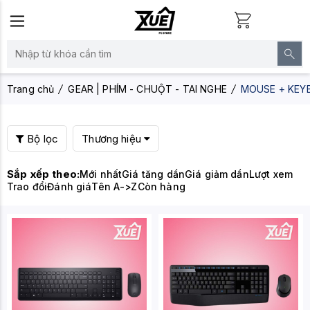
Trang chủ
GEAR | PHÍM - CHUỘT - TAI NGHE
MOUSE + KEY
Bộ lọc
Thương hiệu
Sắp xếp theo:
Mới nhất
Giá tăng dần
Giá giảm dần
Lượt xem
Trao đổi
Đánh giá
Tên A->Z
Còn hàng