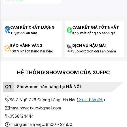
CAM KẾT CHẤT LƯỢNG
CAM KẾT GIÁ TỐT NHẤT
Tuyệt đối an tâm
Khỏi mất công so sánh giá
BẢO HÀNH VÀNG
DỊCH VỤ HẬU MÃI
100% khách hàng hài lòng
Support trọn đời sản phẩm
HỆ THỐNG SHOWROOM CỦA XUEPC
01
Showroom bán hàng tại
HÀ NỘI
Số 7 Ngõ 726 Đường Láng, Hà Nội (
Xem bản đồ
)
maytinhvietxue@gmail.com
0568124444
Thời gian làm việc: 8h00 - 22h00