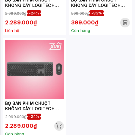
KHÔNG DÂY LOGITECH
KHÔNG DÂY LOGITECH
SIGNATURE SLIM COMBO
MK220 WIRELESS (USB/
2.999.000₫
-24%
599.000₫
-33%
MK950 OFF WHITE
ĐEN)
(WIRELESS LOGI
2.289.000₫
399.000₫
BOLT/BLUETOOTH/TRẮNG)
Liên hệ
Còn hàng
BỘ BÀN PHÍM CHUỘT
KHÔNG DÂY LOGITECH
SIGNATURE SLIM COMBO
2.999.000₫
-24%
MK950 GRAPHITE
(WIRELESS LOGI
2.289.000₫
BOLT/BLUETOOTH/ĐEN)
Còn hàng