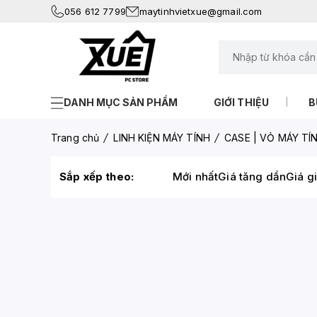
056 612 7799
maytinhvietxue@gmail.com
DANH MỤC SẢN PHẨM
GIỚI THIỆU
B
Trang chủ
LINH KIỆN MÁY TÍNH
CASE | VỎ MÁY TÍ
Sắp xếp theo:
Mới nhất
Giá tăng dần
Giá g