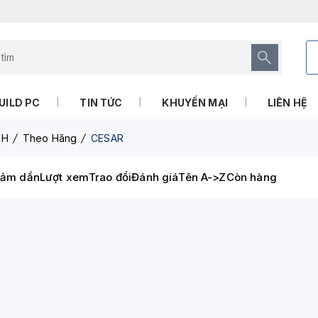
UILD PC
TIN TỨC
KHUYẾN MẠI
LIÊN HỆ
NH
Theo Hãng
CESAR
iảm dần
Lượt xem
Trao đổi
Đánh giá
Tên A->Z
Còn hàng