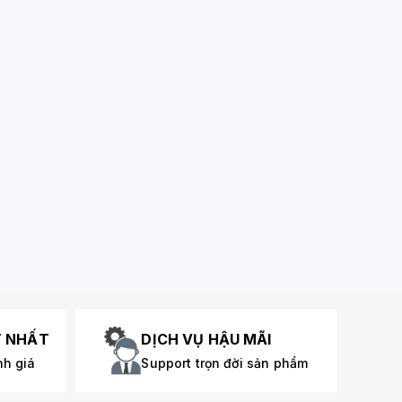
T NHẤT
DỊCH VỤ HẬU MÃI
nh giá
Support trọn đời sản phẩm