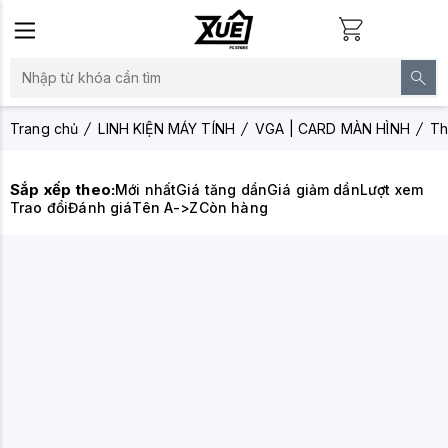
Trang chủ
LINH KIỆN MÁY TÍNH
VGA | CARD MÀN HÌNH
Th
Sắp xếp theo:
Mới nhất
Giá tăng dần
Giá giảm dần
Lượt xem
Trao đổi
Đánh giá
Tên A->Z
Còn hàng