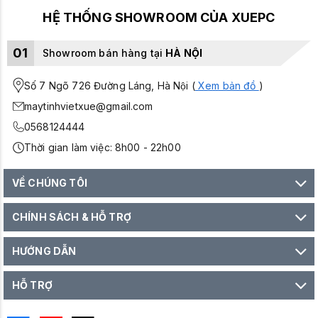
HỆ THỐNG SHOWROOM CỦA XUEPC
01
Showroom bán hàng tại
HÀ NỘI
Số 7 Ngõ 726 Đường Láng, Hà Nội (
Xem bản đồ
)
maytinhvietxue@gmail.com
0568124444
Thời gian làm việc: 8h00 - 22h00
VỀ CHÚNG TÔI
CHÍNH SÁCH & HỖ TRỢ
HƯỚNG DẪN
HỖ TRỢ