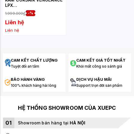
LPX
(CMK16GX4M1D3600C18)
1.999.000₫
-%
16GB (1X16GB) DDR4
3600MHZ
Liên hệ
Liên hệ
CAM KẾT CHẤT LƯỢNG
CAM KẾT GIÁ TỐT NHẤT
Tuyệt đối an tâm
Khỏi mất công so sánh giá
BẢO HÀNH VÀNG
DỊCH VỤ HẬU MÃI
100% khách hàng hài lòng
Support trọn đời sản phẩm
HỆ THỐNG SHOWROOM CỦA XUEPC
01
Showroom bán hàng tại
HÀ NỘI