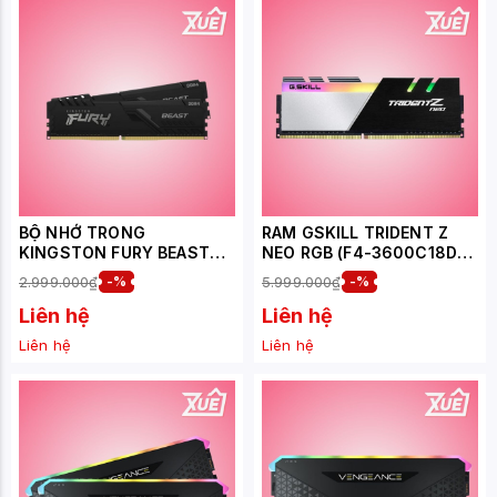
BỘ NHỚ TRONG
RAM GSKILL TRIDENT Z
KINGSTON FURY BEAST
NEO RGB (F4-3600C18D-
(KF436C18BBK2/32) 32GB
64GTZN) 64GB (2X32GB)
2.999.000₫
-%
5.999.000₫
-%
(2X16GB) DDR4 3600MHZ
DDR4 3600MHZ
Liên hệ
Liên hệ
Liên hệ
Liên hệ