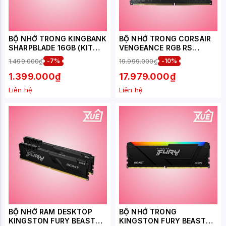
BỘ NHỚ TRONG KINGBANK
BỘ NHỚ TRONG CORSAIR
SHARPBLADE 16GB (KIT
VENGEANCE RGB RS
2X8GB) DDR4 3600MHZ
(CMG64GX4M2D3600C18)
1.499.000₫
-7%
19.999.000₫
-10%
RGB
64GB (2X32GB) DDR4
3600MHZ
1.399.000₫
17.979.000₫
Liên hệ
Liên hệ
BỘ NHỚ RAM DESKTOP
BỘ NHỚ TRONG
KINGSTON FURY BEAST
KINGSTON FURY BEAST