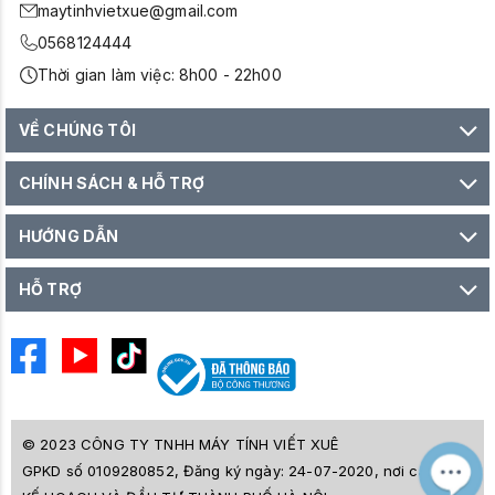
maytinhvietxue@gmail.com
0568124444
Thời gian làm việc: 8h00 - 22h00
VỀ CHÚNG TÔI
CHÍNH SÁCH & HỖ TRỢ
HƯỚNG DẪN
HỖ TRỢ
© 2023 CÔNG TY TNHH MÁY TÍNH VIẾT XUÊ
GPKD số 0109280852, Đăng ký ngày: 24-07-2020, nơi cấp SỞ
M
Z