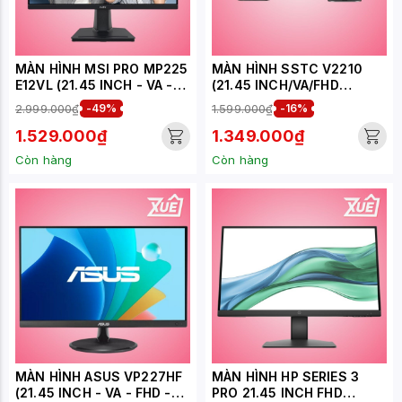
MÀN HÌNH MSI PRO MP225
MÀN HÌNH SSTC V2210
E12VL (21.45 INCH - VA -
(21.45 INCH/VA/FHD
FHD - 120HZ - 1MS)
1920x1080/100Hz/5MS/HD
2.999.000₫
-49%
1.599.000₫
-16%
MI)
1.529.000₫
1.349.000₫
Còn hàng
Còn hàng
MÀN HÌNH ASUS VP227HF
MÀN HÌNH HP SERIES 3
(21.45 INCH - VA - FHD -
PRO 21.45 INCH FHD