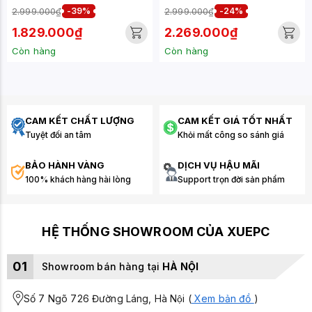
100HZ - 1MS)
MONITOR - 322PE
2.999.000₫
-39%
2.999.000₫
-24%
(AK2F1UT)
1.829.000₫
2.269.000₫
Còn hàng
Còn hàng
CAM KẾT CHẤT LƯỢNG
CAM KẾT GIÁ TỐT NHẤT
Tuyệt đối an tâm
Khỏi mất công so sánh giá
BẢO HÀNH VÀNG
DỊCH VỤ HẬU MÃI
100% khách hàng hài lòng
Support trọn đời sản phẩm
HỆ THỐNG SHOWROOM CỦA XUEPC
01
Showroom bán hàng tại
HÀ NỘI
Số 7 Ngõ 726 Đường Láng, Hà Nội (
Xem bản đồ
)