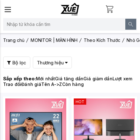
Trang chủ
MONITOR | MÀN HÌNH
Theo Kích Thước
Nhỏ G
Bộ lọc
Thương hiệu
Sắp xếp theo:
Mới nhất
Giá tăng dần
Giá giảm dần
Lượt xem
Trao đổi
Đánh giá
Tên A->Z
Còn hàng
HOT