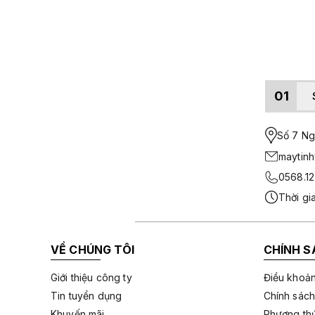
01
Số 7 Ngo
maytin
0568.12
Thời gi
VỀ CHÚNG TÔI
CHÍNH S
Giới thiệu công ty
Điều khoản
Tin tuyển dụng
Chính sách
Khuyến mãi
Phương thứ