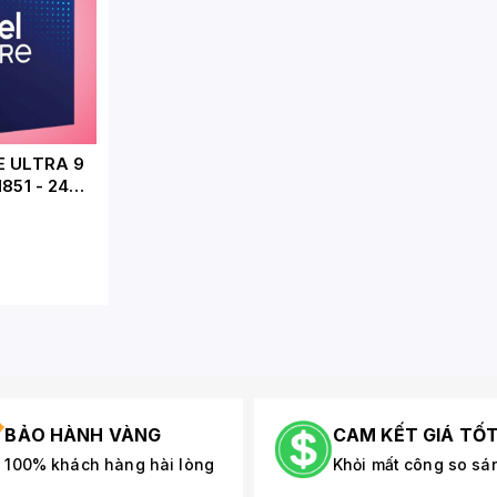
E ULTRA 9
851 - 24
EAD - BASE
 5.6GHZ -
BẢO HÀNH VÀNG
CAM KẾT GIÁ TỐ
100% khách hàng hài lòng
Khỏi mất công so sá