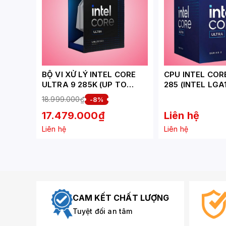
BỘ VI XỬ LÝ INTEL CORE
CPU INTEL COR
ULTRA 9 285K (UP TO
285 (INTEL LGA1
5.5Ghz, 24 NHÂN 24
CORE - 24 THR
18.999.000₫
-8%
LUỒNG, 36MB CACHE,
1.9GHZ - TURBO
17.479.000₫
Liên hệ
125W)
CACHE 36MB)
Liên hệ
Liên hệ
CAM KẾT CHẤT LƯỢNG
Tuyệt đối an tâm