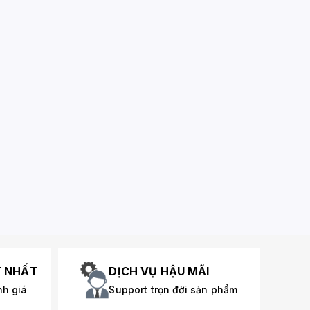
T NHẤT
DỊCH VỤ HẬU MÃI
nh giá
Support trọn đời sản phẩm