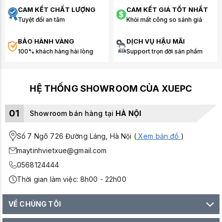
CAM KẾT CHẤT LƯỢNG
CAM KẾT GIÁ TỐT NHẤT
Tuyệt đối an tâm
Khỏi mất công so sánh giá
BẢO HÀNH VÀNG
DỊCH VỤ HẬU MÃI
100% khách hàng hài lòng
Support trọn đời sản phẩm
HỆ THỐNG SHOWROOM CỦA XUEPC
01
Showroom bán hàng tại
HÀ NỘI
Số 7 Ngõ 726 Đường Láng, Hà Nội (
Xem bản đồ
)
maytinhvietxue@gmail.com
0568124444
Thời gian làm việc: 8h00 - 22h00
VỀ CHÚNG TÔI