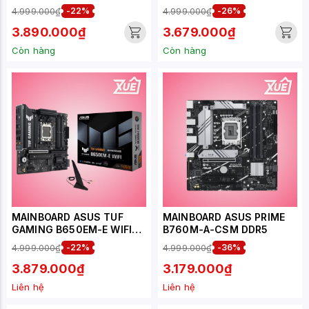
4.999.000₫
-22%
4.999.000₫
-26%
3.890.000₫
3.679.000₫
Còn hàng
Còn hàng
MAINBOARD ASUS TUF
MAINBOARD ASUS PRIME
GAMING B650EM-E WIFI
B760M-A-CSM DDR5
DDR5 (BLUETOOTH)
4.999.000₫
-22%
4.999.000₫
-36%
3.879.000₫
3.179.000₫
Liên hệ
Liên hệ