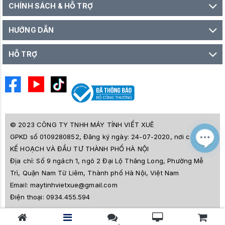
CHÍNH SÁCH & HỖ TRỢ
HƯỚNG DẪN
HỖ TRỢ
© 2023 CÔNG TY TNHH MÁY TÍNH VIẾT XUÊ
GPKD số 0109280852, Đăng ký ngày: 24-07-2020, nơi cấp SỞ
M
Z
KẾ HOẠCH VÀ ĐẦU TƯ THÀNH PHỐ HÀ NỘI
L
Địa chỉ:
Số 9 ngách 1, ngõ 2 Đại Lộ Thăng Long, Phường Mễ
e
a
Trì, Quận Nam Từ Liêm, Thành phố Hà Nội, Việt Nam
i
Email:
maytinhvietxue@gmail.com
s
l
Điện thoại:
0934.455.594
ê
s
o