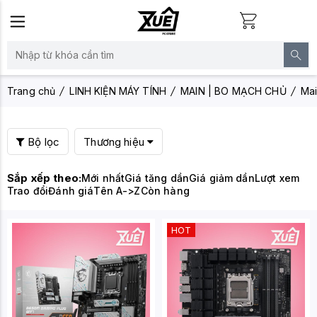
Trang chủ
LINH KIỆN MÁY TÍNH
MAIN | BO MẠCH CHỦ
Mai
Bộ lọc
Thương hiệu
Sắp xếp theo:
Mới nhất
Giá tăng dần
Giá giảm dần
Lượt xem
Trao đổi
Đánh giá
Tên A->Z
Còn hàng
HOT