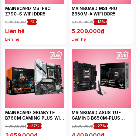
MAINBOARD MSI PRO
MAINBOARD MSI PRO
Z790-S WIFI DDR5
B650M-A WIFI DDR5
5.999.000₫
-%
5.999.000₫
-13%
Liên hệ
5.209.000₫
Liên hệ
Liên hệ
MAINBOARD GIGABYTE
MAINBOARD ASUS TUF
B760M GAMING PLUS WIFI
GAMING B650M-PLUS
DDR5
WIFI
4.999.000₫
-27%
5.999.000₫
-27%
3.659.000₫
4.409.000₫