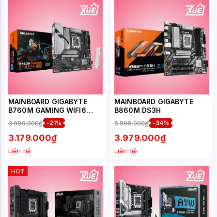
MAINBOARD GIGABYTE
MAINBOARD GIGABYTE
B760M GAMING WIFI6
B860M DS3H
PLUS GEN5
3.999.000₫
-21%
5.999.000₫
-34%
3.179.000₫
3.979.000₫
Liên hệ
Liên hệ
HOT