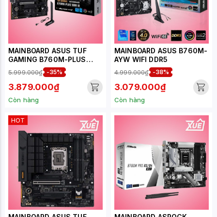
MAINBOARD ASUS TUF
MAINBOARD ASUS B760M-
GAMING B760M-PLUS
AYW WIFI DDR5
WIFI II DDR5
5.999.000₫
-35%
4.999.000₫
-38%
3.879.000₫
3.079.000₫
Còn hàng
Còn hàng
HOT
MAINBOARD ASUS TUF
MAINBOARD ASROCK