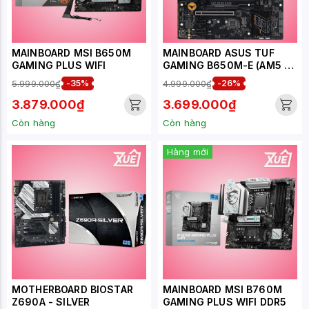
MAINBOARD MSI B650M
MAINBOARD ASUS TUF
GAMING PLUS WIFI
GAMING B650M-E (AM5 /
M-ATX / 4XDDR5)
5.999.000₫
-35%
4.999.000₫
-26%
3.879.000₫
3.699.000₫
Còn hàng
Còn hàng
Hàng mới
MOTHERBOARD BIOSTAR
MAINBOARD MSI B760M
Z690A - SILVER
GAMING PLUS WIFI DDR5