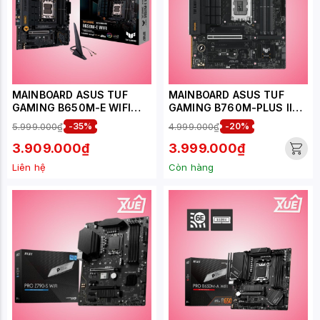
MAINBOARD ASUS TUF
MAINBOARD ASUS TUF
GAMING B650M-E WIFI
GAMING B760M-PLUS II
DDR5
DDR5
5.999.000₫
-35%
4.999.000₫
-20%
3.909.000₫
3.999.000₫
Liên hệ
Còn hàng