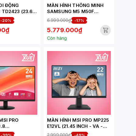
DI ĐỘNG
MÀN HÌNH THÔNG MINH
 TD2423 (23.6
SAMSUNG M5 M50F
VA/75HZ/7MS/2
LS32FM500EEXXV (32
6.999.000₫
-20%
-17%
DMI+VGA+USB+A
INCH - VA - FHD - 60HZ -
00₫
5.779.000₫
H)
4MS - SPEAKER)
Còn hàng
MSI PRO
MÀN HÌNH MSI PRO MP225
.8
E12VL (21.45 INCH - VA -
IPS/100HZ/1MS)
FHD - 120HZ - 1MS)
2.999.000₫
-39%
-49%