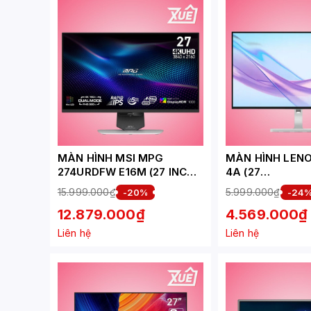
MÀN HÌNH MSI MPG
MÀN HÌNH LENO
274URDFW E16M (27 INCH -
4A (27
IPS - 4K - 160HZ - 0.5MS)
INCH/QHD/IPS/
15.999.000₫
5.999.000₫
-20%
-24
LOA) (67BFGAC
12.879.000₫
4.569.000₫
Liên hệ
Liên hệ