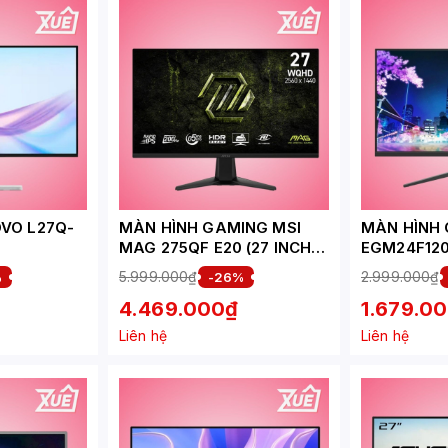
VO L27Q-
MÀN HÌNH GAMING MSI
MÀN HÌNH
MAG 275QF E20 (27 INCH -
EGM24F120H
100HZ/4MS/
IPS - 2K - 200HZ - 0.5MS)
IPS - FHD -
5.999.000₫
2.999.000₫
%
-26%
6VN)
4.469.000₫
1.679.0
Liên hệ
Liên hệ