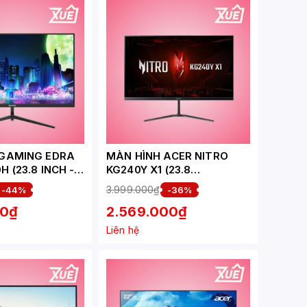
 GAMING EDRA
MÀN HÌNH ACER NITRO
 (23.8 INCH -
KG240Y X1 (23.8
 120HZ - 1MS)
INCH/FHD/IPS/200HZ/1MS)
3.999.000₫
-44%
-36%
00₫
2.569.000₫
Liên hệ