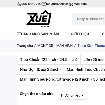
056 612 7799
maytinhvietxue@gmail.com
DANH MỤC SẢN PHẨM
GIỚI THIỆU
B
Trang chủ
MONITOR | MÀN HÌNH
Theo Kích Thước
Tiêu Chuẩn (22 inch - 24.5 inch)
Lớn (25 inc
Nhỏ Gọn (Dưới 22inch)
Màn Hình Tiêu Chuẩn
Màn Hình Siêu Rộng/Ultrawide (29 inch - 36 inc
Chọn theo tiêu chí:
Thương hiệu