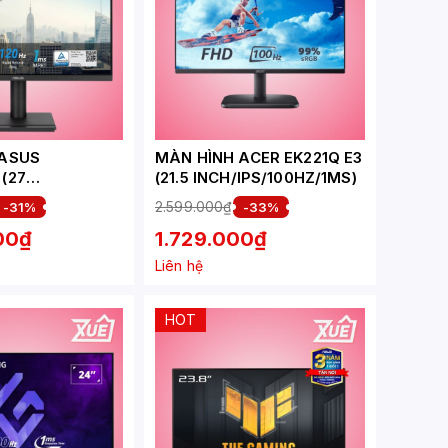
 ASUS
MÀN HÌNH ACER EK221Q E3
(27
(21.5 INCH/IPS/100HZ/1MS)
IPS/120HZ/1MS/L
2.599.000₫
-31%
-33%
00₫
1.729.000₫
Liên hệ
HOT