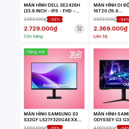
MÀN HÌNH DELL SE2426H
MÀN HÌNH DI Đ
(23.8 INCH - IPS - FHD -
16T20 (15.6
144HZ - 1MS)
INCH/FHD/IPS/
3.999.000₫
3.599.000₫
-32%
-34
C/LOA)
2.729.000₫
2.369.000₫
Còn hàng
Liên hệ
Hàng mới
MÀN HÌNH SAMSUNG S3
MÀN HÌNH SA
S32GF LS27F320GAEXXV
ODYSSEY G3 G3
(27
INCH - VA - FHD
3.999.000₫
4.999.000₫
-33%
-34