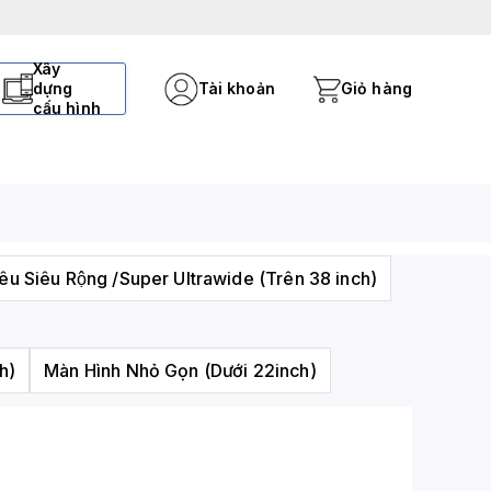
Xây
dựng
Tài khoản
Giỏ hàng
cấu hình
êu Siêu Rộng /Super Ultrawide (Trên 38 inch)
h)
Màn Hình Nhỏ Gọn (Dưới 22inch)