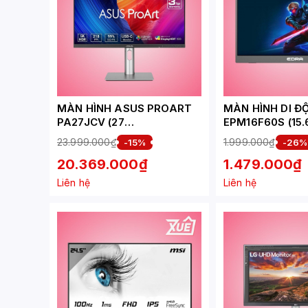
MÀN HÌNH ASUS PROART
MÀN HÌNH DI Đ
PA27JCV (27
EPM16F60S (15.6
INCH/5K/IPS/60HZ/5MS/US
- FHD - 60HZ)
23.999.000₫
1.999.000₫
-15%
-26%
B-C 96W/LOA)
20.369.000₫
1.479.000₫
Liên hệ
Liên hệ