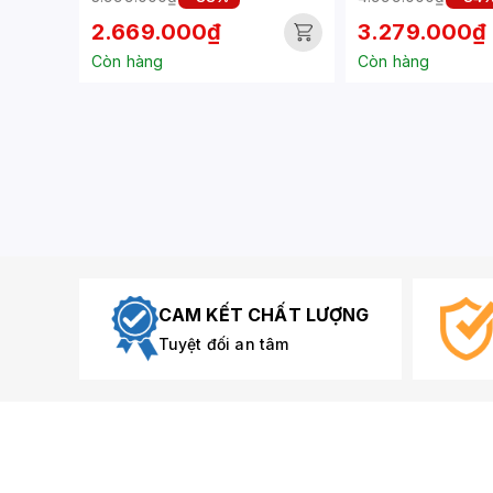
INCH/IPS/FHD/5MS/120HZ)
1MS)(LS27DG30
2.669.000₫
3.279.000₫
Còn hàng
Còn hàng
CAM KẾT CHẤT LƯỢNG
Tuyệt đối an tâm