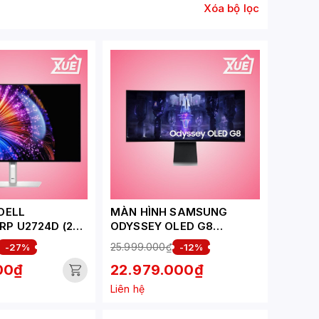
Xóa bộ lọc
DELL
MÀN HÌNH SAMSUNG
P U2724D (27
ODYSSEY OLED G8
IPS/120HZ/5MS/
LS34BG850SEXXV (34
25.999.000₫
-27%
-12%
INCH/WQHD/OLED/175HZ/0
00₫
22.979.000₫
.1MS/CONG)
Liên hệ