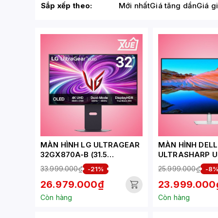
Sắp xếp theo:
Mới nhất
Giá tăng dần
Giá g
MÀN HÌNH LG ULTRAGEAR
MÀN HÌNH DELL
32GX870A-B (31.5
ULTRASHARP U
INCH/OLED/UHD-
(42.51
33.999.000₫
25.999.000₫
-21%
-8
240HZ/FHD-
INCH/4K/IPS/6
26.979.000₫
23.999.000
480HZ/0.03MS/USB-C)
Còn hàng
Còn hàng