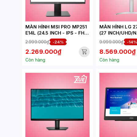
MÀN HÌNH MSI PRO MP251
MÀN HÌNH LG 
E14L (24.5 INCH - IPS - FHD
(27 INCH/UHD/
- 144HZ - 1MS)
IPS/60HZ/5MS/
2.999.000₫
9.999.000₫
-24%
-14
2.269.000₫
8.569.000₫
Còn hàng
Còn hàng