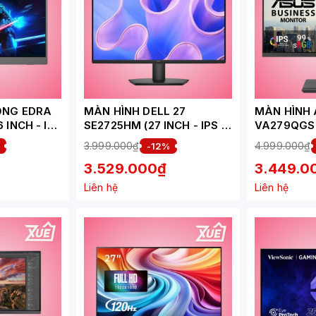
ỘNG EDRA
MÀN HÌNH DELL 27
MÀN HÌNH
 INCH - IPS
SE2725HM (27 INCH - IPS -
VA279QGS 
FHD - 100HZ - 5MS)
INCH/FHD/
3.999.000₫
4.999.000₫
-12%
OA)
3.529.000₫
3.449.0
Liên hệ
Liên hệ