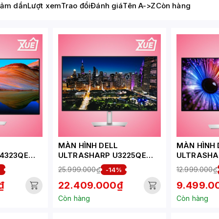
iảm dần
Lượt xem
Trao đổi
Đánh giá
Tên A->Z
Còn hàng
MÀN HÌNH DELL
MÀN HÌNH 
4323QE
ULTRASHARP U3225QE
ULTRASHAR
(31.5 INCH - IPS - 4K -
INCH/QHD/
25.999.000₫
12.999.000₫
%
-14%
0HZ/5MS)
120HZ - 5MS)
USB-C)
₫
22.409.000₫
9.499.0
Còn hàng
Còn hàng