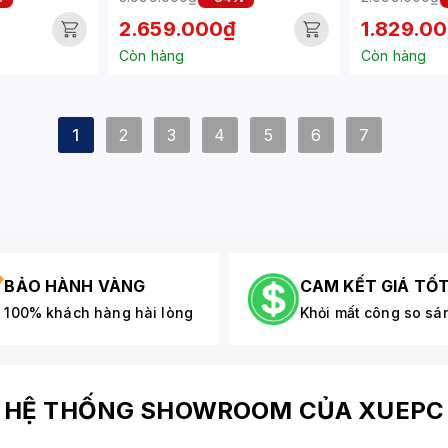
2EEXXV)
2.659.000₫
1.829.0
Còn hàng
Còn hàng
1
2
3
4
5
6
7
BẢO HÀNH VÀNG
CAM KẾT GIÁ TỐ
100% khách hàng hài lòng
Khỏi mất công so sá
HỆ THỐNG SHOWROOM CỦA XUEPC