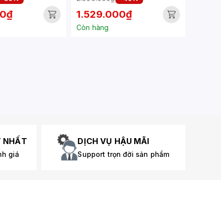
00₫
1.529.000₫
Còn hàng
T NHẤT
DỊCH VỤ HẬU MÃI
nh giá
Support trọn đời sản phẩm