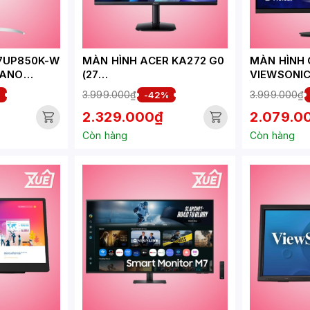
27UP850K-W
MÀN HÌNH ACER KA272 G0
MÀN HÌNH
NANO
(27
VIEWSONIC
LOA)
INCH/FHD/IPS/120HZ/1MS)
PRO (23.8 
3.999.000₫
3.999.000₫
%
-42%
- 200HZ - 
2.329.000₫
2.079.0
Còn hàng
Còn hàng