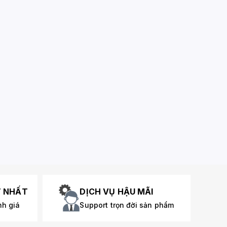
T NHẤT
DỊCH VỤ HẬU MÃI
nh giá
Support trọn đời sản phẩm