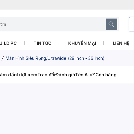
UILD PC
TIN TỨC
KHUYẾN MẠI
LIÊN HỆ
Màn Hình Siêu Rộng/Ultrawide (29 inch - 36 inch)
iảm dần
Lượt xem
Trao đổi
Đánh giá
Tên A->Z
Còn hàng