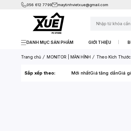
056 612 7799
maytinhvietxue@gmail.com
DANH MỤC SẢN PHẨM
GIỚI THIỆU
B
Trang chủ
MONITOR | MÀN HÌNH
Theo Kích Thước
Sắp xếp theo:
Mới nhất
Giá tăng dần
Giá g