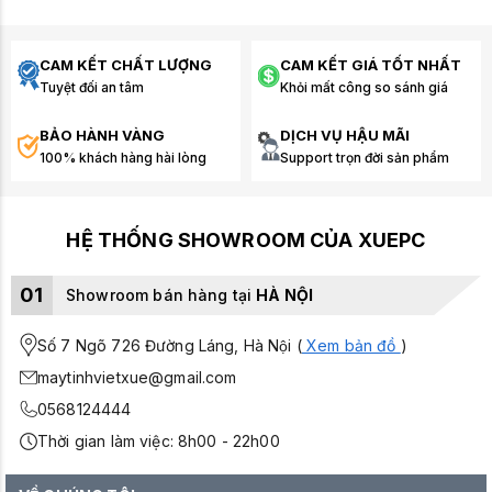
CAM KẾT CHẤT LƯỢNG
CAM KẾT GIÁ TỐT NHẤT
Tuyệt đối an tâm
Khỏi mất công so sánh giá
BẢO HÀNH VÀNG
DỊCH VỤ HẬU MÃI
100% khách hàng hài lòng
Support trọn đời sản phẩm
HỆ THỐNG SHOWROOM CỦA XUEPC
01
Showroom bán hàng tại
HÀ NỘI
Số 7 Ngõ 726 Đường Láng, Hà Nội (
Xem bản đồ
)
maytinhvietxue@gmail.com
0568124444
Thời gian làm việc: 8h00 - 22h00