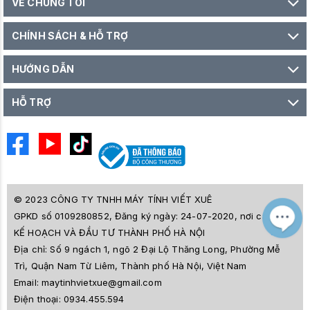
VỀ CHÚNG TÔI
CHÍNH SÁCH & HỖ TRỢ
HƯỚNG DẪN
HỖ TRỢ
© 2023 CÔNG TY TNHH MÁY TÍNH VIẾT XUÊ
GPKD số 0109280852, Đăng ký ngày: 24-07-2020, nơi cấp SỞ
M
Z
KẾ HOẠCH VÀ ĐẦU TƯ THÀNH PHỐ HÀ NỘI
L
Địa chỉ:
Số 9 ngách 1, ngõ 2 Đại Lộ Thăng Long, Phường Mễ
e
a
Trì, Quận Nam Từ Liêm, Thành phố Hà Nội, Việt Nam
i
Email:
maytinhvietxue@gmail.com
s
l
Điện thoại:
0934.455.594
ê